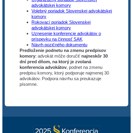
advokátskej komory
Volebný poriadok Slovenskej advokátskej
komory
Rokovací poriadok Slovenskej
advokátskej komory
Uznesenie konferencie advokátov o
príspevku na činnosť SAK
Návrh pozičného dokumentu
Predloženie podnetu
na zmenu predpisov
komory
: advokát môže doručiť
najneskôr 30
dní pred dňom, na ktorý je zvolaná
konferencia advokátov
, podnet na zmenu
predpisu komory, ktorý podporuje najmenej 30
advokátov. Podpora návrhu sa preukazuje
písomne.