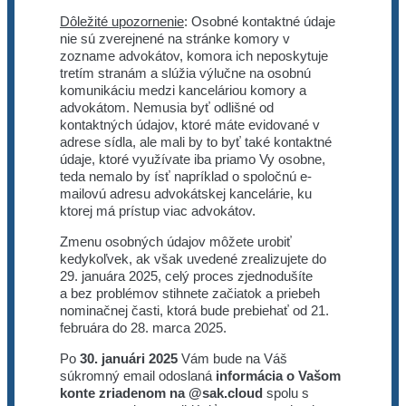
Dôležité upozornenie
: Osobné kontaktné údaje
nie sú zverejnené na stránke komory v
zozname advokátov, komora ich neposkytuje
tretím stranám a slúžia výlučne na osobnú
komunikáciu medzi kanceláriou komory a
advokátom. Nemusia byť odlišné od
kontaktných údajov, ktoré máte evidované v
adrese sídla, ale mali by to byť také kontaktné
údaje, ktoré využívate iba priamo Vy osobne,
teda nemalo by ísť napríklad o spoločnú e-
mailovú adresu advokátskej kancelárie, ku
ktorej má prístup viac advokátov.
Zmenu osobných údajov môžete urobiť
kedykoľvek, ak však uvedené zrealizujete do
29. januára 2025, celý proces zjednodušíte
a bez problémov stihnete začiatok a priebeh
nominačnej časti, ktorá bude prebiehať od 21.
februára do 28. marca 2025.
Po
30. januári 2025
Vám bude na Váš
súkromný email odoslaná
informácia o Vašom
konte zriadenom na @sak.cloud
spolu s