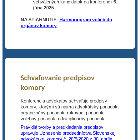
schválených kandidátok na konferencii
6.
júna 2025
.
NA STIAHNUTIE:
Harmonogram volieb do
orgánov komory
Schvaľovanie predpisov
komory
Konferencia advokátov schvaľuje predpisy
komory, ktorými sú najmä advokátsky poriadok,
organizačný poriadok, rokovací poriadok,
volebný poriadok a disciplinárny poriadok.
Pravidlá tvorby a predkladania predpisov
upravuje Uznesenie predsedníctva Slovenskej
advokátskej komory č. 28/5/2020 z 30. apríla