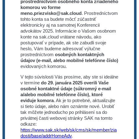
prostredníctvom
osobného konta zriadeného
komorou vo forme
meno.priezvisko@sak.cloud
. Prostredníctvom
tohto konta sa budete môcť zúčastniť
elektronicky aj na samotnej Konferencii
advokátov 2025. Informácie o Vašom osobnom
konte na sak.cloud vrátane návodu, ako
postupovať v prípade, ak ste zabudli svoje
heslo, Vám budeme adresovať výlučne
prostredníctvom
osobných kontaktných
údajov (e-mail, alebo mobilné telefónne číslo)
evidovaných komorou.
V tejto súvislosti Vás prosíme, aby ste si ideálne
v termíne
do 29. januára 2025 overili Vaše
osobné kontaktné údaje (súkromný e-mail
a/alebo mobilné telefónne číslo), ktoré
eviduje komora
. Ak je to potrebné, aktualizujte
si tieto údaje, alebo nám oznámte nové. Urobiť
tak môžete jednoducho po prihlásení sa do
privátnej časti webovej stránky SAK na tomto
odkaze:
https://www.sak.sk/web/sk/cms/sk/member/zia
dosti/base/addrHomeAdv
.