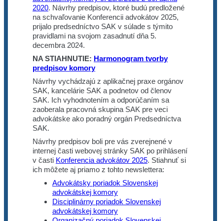
2020
. Návrhy predpisov, ktoré budú predložené
na schvaľovanie Konferencii advokátov 2025,
prijalo predsedníctvo SAK v súlade s týmito
pravidlami na svojom zasadnutí dňa 5.
decembra 2024.
NA STIAHNUTIE:
Harmonogram tvorby
predpisov komory
Návrhy vychádzajú z aplikačnej praxe orgánov
SAK, kancelárie SAK a podnetov od členov
SAK. Ich vyhodnotením a odporúčaním sa
zaoberala pracovná skupina SAK pre veci
advokátske ako poradný orgán Predsedníctva
SAK.
Návrhy predpisov boli pre vás zverejnené v
internej časti webovej stránky SAK po prihlásení
v časti
Konferencia advokátov 2025
. Stiahnuť si
ich môžete aj priamo z tohto newslettera:
Advokátsky poriadok Slovenskej
advokátskej komory
Disciplinárny poriadok Slovenskej
advokátskej komory
Organizačný poriadok Slovenskej