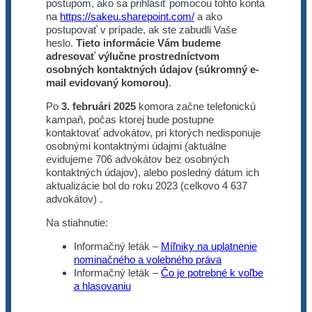
postupom, ako sa prihlásiť pomocou tohto konta
na
https://sakeu.sharepoint.com/
a ako
postupovať v prípade, ak ste zabudli Vaše
heslo.
Tieto informácie Vám budeme
adresovať výlučne prostredníctvom
osobných kontaktných údajov (súkromný e-
mail evidovaný komorou)
.
Po
3. februári 2025
komora začne telefonickú
kampaň, počas ktorej bude postupne
kontaktovať advokátov, pri ktorých nedisponuje
osobnými kontaktnými údajmi (aktuálne
evidujeme 706 advokátov bez osobných
kontaktných údajov), alebo posledný dátum ich
aktualizácie bol do roku 2023 (celkovo 4 637
advokátov) .
Na stiahnutie:
Informačný leták –
Míľniky na uplatnenie
nominačného a volebného práva
Informačný leták –
Čo je potrebné k voľbe
a hlasovaniu