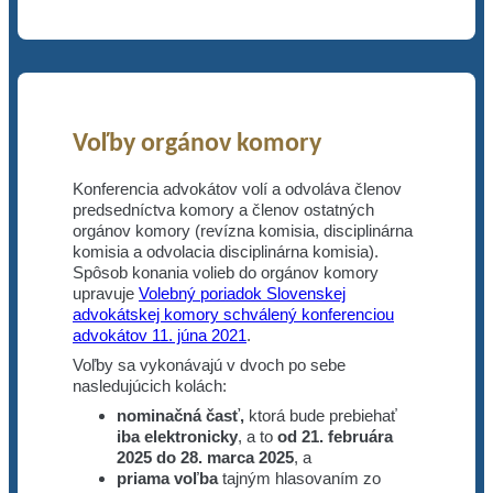
Voľby orgánov komory
Konferencia advokátov volí a odvoláva členov
predsedníctva komory a členov ostatných
orgánov komory (revízna komisia, disciplinárna
komisia a odvolacia disciplinárna komisia).
Spôsob konania volieb do orgánov komory
upravuje
Volebný poriadok Slovenskej
advokátskej komory schválený konferenciou
advokátov 11. júna 2021
.
Voľby sa vykonávajú v dvoch po sebe
nasledujúcich kolách:
nominačná časť,
ktorá bude prebiehať
iba elektronicky
, a to
od 21. februára
2025
do 28. marca 2025
, a
priama voľba
tajným hlasovaním zo