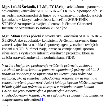
Mgr. Lukáš Štefánik, LL.M., FCIArb
je advokátom a partnerom
advokátskej kancelárie SOUKENÍK – ŠTRPKA. Spolupodieľal sa
na vedení medzinárodných tímov vo významných rozhodcovských
konaniach, v ktorých advokátska kancelária SOUKENÍK –
ŠTRPKA zastupovala svojich klientov. Je členom Chartered
Institute of Arbitrators so sídlom v Londýne.
Mgr. Milan Béreš
pôsobí v advokátskej kancelárii SOUKENÍK –
ŠTRPKA ako advokátsky koncipient. Je členom právneho tímu
zameriavajúceho sa na oblasť sporovej agendy, rozhodcovských
konaní a ADR. V rámci svojej praxe sa venuje najmä sporom
súvisiacim s výstavbou infraštrukturálnych projektov, ktoré sa
zväčša spravujú zmluvnými podmienkami FIDIC.
V arbitrážnej praxi predstavuje vylúčenie právneho zástupcu
z rozhodcovského konania pomerne opomínaný právny inštitút. Z
hľadiska dopadov jeho uplatnenia na klienta, jeho právneho
zástupcu, ako aj samotné rozhodcovské konanie, by sa mu mala
venovať zvýšená pozornosť. Autori tohto príspevku hlbšie analyzujú
inštitút vylúčenia právneho zástupcu v rozhodcovskom konaní
z hľadiska jeho teoretických a praktických aspektov
v rozhodcovskom konaní, ako aj z hľadiska prípadnej disciplinárnej
zodpovednosti advokátov.
[1]