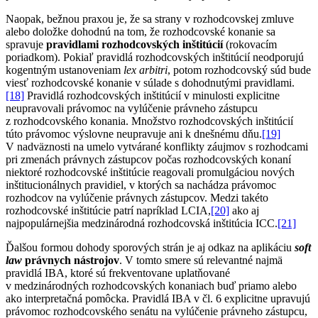
Naopak, bežnou praxou je, že sa strany v rozhodcovskej zmluve
alebo doložke dohodnú na tom, že rozhodcovské konanie sa
spravuje
pravidlami rozhodcovských inštitúcií
(rokovacím
poriadkom). Pokiaľ pravidlá rozhodcovských inštitúcií neodporujú
kogentným ustanoveniam
lex arbitri
, potom rozhodcovský súd bude
viesť rozhodcovské konanie v súlade s dohodnutými pravidlami.
[18]
Pravidlá rozhodcovských inštitúcií v minulosti explicitne
neupravovali právomoc na vylúčenie právneho zástupcu
z rozhodcovského konania. Množstvo rozhodcovských inštitúcií
túto právomoc výslovne neupravuje ani k dnešnému dňu.
[19]
V nadväznosti na umelo vytvárané konflikty záujmov s rozhodcami
pri zmenách právnych zástupcov počas rozhodcovských konaní
niektoré rozhodcovské inštitúcie reagovali promulgáciou nových
inštitucionálnych pravidiel, v ktorých sa nachádza právomoc
rozhodcov na vylúčenie právnych zástupcov. Medzi takéto
rozhodcovské inštitúcie patrí napríklad LCIA,
[20]
ako aj
najpopulárnejšia medzinárodná rozhodcovská inštitúcia ICC.
[21]
Ďalšou formou dohody sporových strán je aj odkaz na aplikáciu
soft
law
právnych nástrojov
. V tomto smere sú relevantné najmä
pravidlá IBA, ktoré sú frekventovane uplatňované
v medzinárodných rozhodcovských konaniach buď priamo alebo
ako interpretačná pomôcka. Pravidlá IBA v čl. 6 explicitne upravujú
právomoc rozhodcovského senátu na vylúčenie právneho zástupcu,