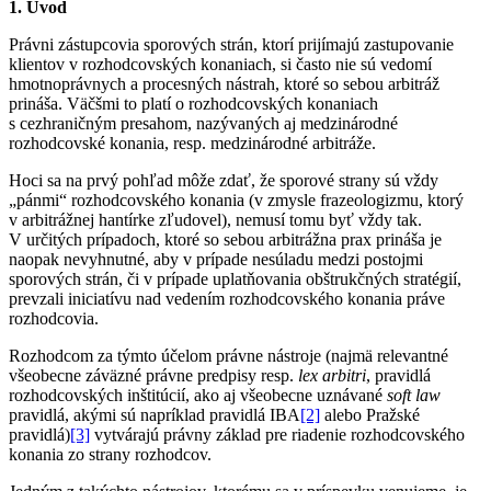
1. Úvod
Právni zástupcovia sporových strán, ktorí prijímajú zastupovanie
klientov v rozhodcovských konaniach, si často nie sú vedomí
hmotnoprávnych a procesných nástrah, ktoré so sebou arbitráž
prináša. Väčšmi to platí o rozhodcovských konaniach
s cezhraničným presahom, nazývaných aj medzinárodné
rozhodcovské konania, resp. medzinárodné arbitráže.
Hoci sa na prvý pohľad môže zdať, že sporové strany sú vždy
„pánmi“ rozhodcovského konania (v zmysle frazeologizmu, ktorý
v arbitrážnej hantírke zľudovel), nemusí tomu byť vždy tak.
V určitých prípadoch, ktoré so sebou arbitrážna prax prináša je
naopak nevyhnutné, aby v prípade nesúladu medzi postojmi
sporových strán, či v prípade uplatňovania obštrukčných stratégií,
prevzali iniciatívu nad vedením rozhodcovského konania práve
rozhodcovia.
Rozhodcom za týmto účelom právne nástroje (najmä relevantné
všeobecne záväzné právne predpisy resp.
lex arbitri
, pravidlá
rozhodcovských inštitúcií, ako aj všeobecne uznávané
soft law
pravidlá, akými sú napríklad pravidlá IBA
[2]
alebo Pražské
pravidlá)
[3]
vytvárajú právny základ pre riadenie rozhodcovského
konania zo strany rozhodcov.