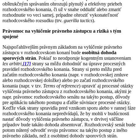
obštrukčným správaním ohrozujú plynulý a efektívny priebeh
rozhodcovského konania, či už v snahe oddialiť alebo zmariť
rozhodnutie vo veci samej, prípadne ohroziť vykonateľnosť
rozhodcovského rozsudku (trv.
guerilla tactics
).
Právomoc na vylúčenie právneho zástupcu a riziká s tým
spojené
Najspoľahlivejším právnym základom na vylúčenie právneho
zástupcu v rozhodcovskom konaní bude
osobitná dohoda
sporových strán
. Pokiaľ to neodporuje kogentným ustanoveniam
lex arbitri,
[17]
strany sa môžu dohodnúť na úprave procesných
pravidiel rozhodcovského konania. Strany si preto môžu pred
začatím rozhodcovského konania (napr. v rozhodcovskej zmluve
alebo rozhodcovskej doložke) alebo po začatí rozhodcovského
konania (napr. v tzv.
Terms of reference
) upraviť aj procesné otázky
vylúčenia právneho zástupcu z rozhodcovského konania, akými je
napr. právomoc rozhodcovského senátu na takýto postup, dôvody
pre aplikáciu takéhoto postupu a ďalšie súvisiace procesné otázky.
Keďže však strany spravidla pred vznikom sporu alebo v rannej fáze
rozhodcovského konania nepredvídajú, že by mohli v budúcnosti
nastať dôvody vylúčenia právneho zástupcu, v drvivej väčšine
prípadov bude takáto dohoda absentovať. Rozhodcovský senát bude
potom nútený odvodiť svoju právomoc na takýto postup z iného
právneho základu, než z osobitnej dohody sporových strán.