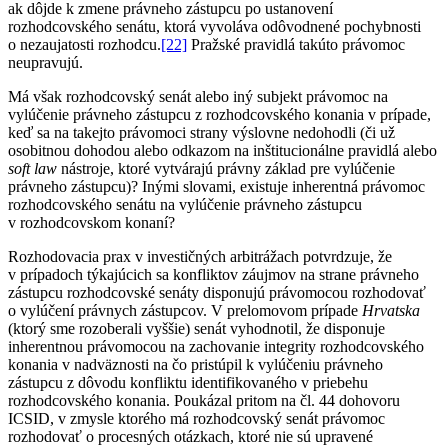
ak dôjde k zmene právneho zástupcu po ustanovení
rozhodcovského senátu, ktorá vyvoláva odôvodnené pochybnosti
o nezaujatosti rozhodcu.
[22]
Pražské pravidlá takúto právomoc
neupravujú.
Má však rozhodcovský senát alebo iný subjekt právomoc na
vylúčenie právneho zástupcu z rozhodcovského konania v prípade,
keď sa na takejto právomoci strany výslovne nedohodli (či už
osobitnou dohodou alebo odkazom na inštitucionálne pravidlá alebo
soft law
nástroje, ktoré vytvárajú právny základ pre vylúčenie
právneho zástupcu)? Inými slovami, existuje inherentná právomoc
rozhodcovského senátu na vylúčenie právneho zástupcu
v rozhodcovskom konaní?
Rozhodovacia prax v investičných arbitrážach potvrdzuje, že
v prípadoch týkajúcich sa konfliktov záujmov na strane právneho
zástupcu rozhodcovské senáty disponujú právomocou rozhodovať
o vylúčení právnych zástupcov. V prelomovom prípade
Hrvatska
(ktorý sme rozoberali vyššie) senát vyhodnotil, že disponuje
inherentnou právomocou na zachovanie integrity rozhodcovského
konania v nadväznosti na čo pristúpil k vylúčeniu právneho
zástupcu z dôvodu konfliktu identifikovaného v priebehu
rozhodcovského konania. Poukázal pritom na čl. 44 dohovoru
ICSID, v zmysle ktorého má rozhodcovský senát právomoc
rozhodovať o procesných otázkach, ktoré nie sú upravené