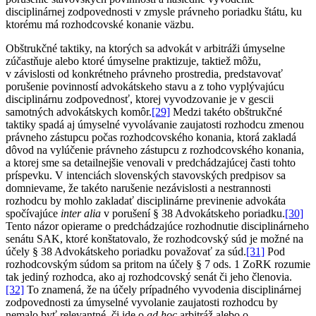
disciplinárnej zodpovednosti v zmysle právneho poriadku štátu, ku
ktorému má rozhodcovské konanie väzbu.
Obštrukčné taktiky, na ktorých sa advokát v arbitráži úmyselne
zúčastňuje alebo ktoré úmyselne praktizuje, taktiež môžu,
v závislosti od konkrétneho právneho prostredia, predstavovať
porušenie povinností advokátskeho stavu a z toho vyplývajúcu
disciplinárnu zodpovednosť, ktorej vyvodzovanie je v gescii
samotných advokátskych komôr.
[29]
Medzi takéto obštrukčné
taktiky spadá aj úmyselné vyvolávanie zaujatosti rozhodcu zmenou
právneho zástupcu počas rozhodcovského konania, ktorá zakladá
dôvod na vylúčenie právneho zástupcu z rozhodcovského konania,
a ktorej sme sa detailnejšie venovali v predchádzajúcej časti tohto
príspevku. V intenciách slovenských stavovských predpisov sa
domnievame, že takéto narušenie nezávislosti a nestrannosti
rozhodcu by mohlo zakladať disciplinárne previnenie advokáta
spočívajúce
inter alia
v porušení § 38 Advokátskeho poriadku.
[30]
Tento názor opierame o predchádzajúce rozhodnutie disciplinárneho
senátu SAK, ktoré konštatovalo, že rozhodcovský súd je možné na
účely § 38 Advokátskeho poriadku považovať za súd.
[31]
Pod
rozhodcovským súdom sa pritom na účely § 7 ods. 1 ZoRK rozumie
tak jediný rozhodca, ako aj rozhodcovský senát či jeho členovia.
[32]
To znamená, že na účely prípadného vyvodenia disciplinárnej
zodpovednosti za úmyselné vyvolanie zaujatosti rozhodcu by
nemalo byť relevantné, či ide o
ad hoc
arbitráž alebo o