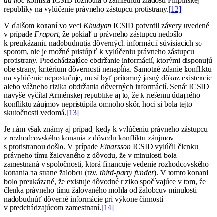
ad hoc
komisia ICSID rozhodla o zamietnutí žiadosti Filipínskej
republiky na vylúčenie právneho zástupcu protistrany.
[12]
V ďalšom konaní vo veci
Khudyan
ICSID potvrdil závery uvedené
v prípade
Fraport
, že pokiaľ u právneho zástupcu nedošlo
k preukázaniu nadobudnutia dôverných informácií súvisiacich so
sporom, nie je možné pristúpiť k vylúčeniu právneho zástupcu
protistrany. Predchádzajúce obdržanie informácií, ktorými disponujú
obe strany, kritérium dôvernosti nenapĺňa. Samotné zdanie konfliktu
na vylúčenie nepostačuje, musí byť prítomný jasný dôkaz existencie
alebo vážneho rizika obdržania dôverných informácií. Senát ICSID
navyše vyčítal Arménskej republike aj to, že k riešeniu údajného
konfliktu záujmov nepristúpila omnoho skôr, hoci si bola tejto
skutočnosti vedomá.
[13]
Je nám však známy aj prípad, kedy k vylúčeniu právneho zástupcu
z rozhodcovského konania z dôvodu konfliktu záujmov
s protistranou došlo. V prípade
Einarsson
ICSID vylúčil členku
právneho tímu žalovaného z dôvodu, že v minulosti bola
zamestnaná v spoločnosti, ktorá financuje vedenie rozhodcovského
konania na strane žalobcu (tzv.
third-party funder
). V tomto konaní
bolo preukázané, že existuje dôvodné riziko spočívajúce v tom, že
členka právneho tímu žalovaného mohla od žalobcuv minulosti
nadobudnúť dôverné informácie pri výkone činností
v predchádzajúcom zamestnaní.
[14]