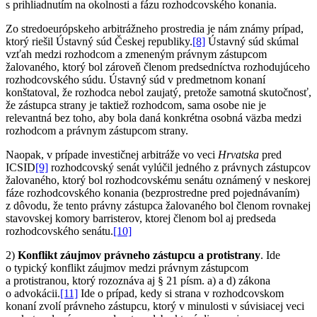
s prihliadnutím na okolnosti a fázu rozhodcovského konania.
Zo stredoeurópskeho arbitrážneho prostredia je nám známy prípad,
ktorý riešil Ústavný súd Českej republiky.
[8]
Ústavný súd skúmal
vzťah medzi rozhodcom a zmeneným právnym zástupcom
žalovaného, ktorý bol zároveň členom predsedníctva rozhodujúceho
rozhodcovského súdu. Ústavný súd v predmetnom konaní
konštatoval, že rozhodca nebol zaujatý, pretože samotná skutočnosť,
že zástupca strany je taktiež rozhodcom, sama osobe nie je
relevantná bez toho, aby bola daná konkrétna osobná väzba medzi
rozhodcom a právnym zástupcom strany.
Naopak, v prípade investičnej arbitráže vo veci
Hrvatska
pred
ICSID
[9]
rozhodcovský senát vylúčil jedného z právnych zástupcov
žalovaného, ktorý bol rozhodcovskému senátu oznámený v neskorej
fáze rozhodcovského konania (bezprostredne pred pojednávaním)
z dôvodu, že tento právny zástupca žalovaného bol členom rovnakej
stavovskej komory barristerov, ktorej členom bol aj predseda
rozhodcovského senátu.
[10]
2)
Konflikt záujmov právneho zástupcu a protistrany
. Ide
o typický konflikt záujmov medzi právnym zástupcom
a protistranou, ktorý rozoznáva aj § 21 písm. a) a d) zákona
o advokácii.
[11]
Ide o prípad, kedy si strana v rozhodcovskom
konaní zvolí právneho zástupcu, ktorý v minulosti v súvisiacej veci