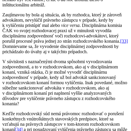
inštitucionálnu arbitráž.
Zaujímavou by bola aj situácia, ak by rozhodca, ktorý je zároveň
advokátom, nevylúčil právneho zástupcu v prípade, kedy by
k vylúčeniu pristúpiť mal alebo
vice versa
. Disciplinárna komisia
ČAK vo svojej rozhodovacej praxi už v minulosti vyvodila
disciplinárnu zodpovednosť voči rozhodcovi-advokátovi, ktorý
porušil procesné práva jednej zo strán rozhodcovského konania.
[33]
Domnievame sa, že vyvodenie disciplinárnej zodpovednosti by
prichádzalo do úvahy aj v takýchto prípadoch.
V súvislosti s naznačenými dvoma spôsobmi vyvodzovania
zodpovednosti, a to v rozhodcovskom, ako aj v disciplinárnom
konaní, vzniká otázka, či je možné vyvodiť disciplinárnu
zodpovednosť v prípade, kedy už bol advokát sankcionovaný
v rozhodcovskom konaní formou vylúčenia. Inak povedané, možno
súbežne sankcionovať advokáta v rozhodcovskom, ako aj
v disciplinárnom konaní pri naplnení vyššie analyzovaných
dôvodov pre vylúčenie právneho zástupcu z rozhodcovského
konania?
Keďže rozhodcovský súd nemá právomoc rozhodovať o porušení
konkrétnych vnútroštátnych stavovských predpisov, ktoré sa
vzťahujú na právnych zástupcov v tom-ktorom rozhodcovskom
konaní
[34]
a pri posudzovaní vylúčenia právneho zástupcu sa môže