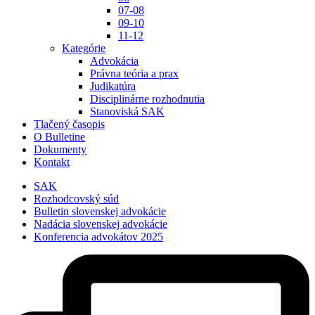
07-08
09-10
11-12
Kategórie
Advokácia
Právna teória a prax
Judikatúra
Disciplinárne rozhodnutia
Stanoviská SAK
Tlačený časopis
O Bulletine
Dokumenty
Kontakt
SAK
Rozhodcovský súd
Bulletin slovenskej advokácie
Nadácia slovenskej advokácie
Konferencia advokátov 2025