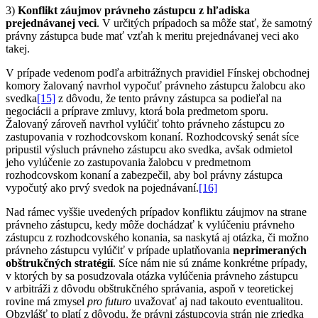
3)
Konflikt záujmov právneho zástupcu z hľadiska
prejednávanej veci
. V určitých prípadoch sa môže stať, že samotný
právny zástupca bude mať vzťah k meritu prejednávanej veci ako
takej.
V prípade vedenom podľa arbitrážnych pravidiel Fínskej obchodnej
komory žalovaný navrhol vypočuť právneho zástupcu žalobcu ako
svedka
[15]
z dôvodu, že tento právny zástupca sa podieľal na
negociácii a príprave zmluvy, ktorá bola predmetom sporu.
Žalovaný zároveň navrhol vylúčiť tohto právneho zástupcu zo
zastupovania v rozhodcovskom konaní. Rozhodcovský senát síce
pripustil výsluch právneho zástupcu ako svedka, avšak odmietol
jeho vylúčenie zo zastupovania žalobcu v predmetnom
rozhodcovskom konaní a zabezpečil, aby bol právny zástupca
vypočutý ako prvý svedok na pojednávaní.
[16]
Nad rámec vyššie uvedených prípadov konfliktu záujmov na strane
právneho zástupcu, kedy môže dochádzať k vylúčeniu právneho
zástupcu z rozhodcovského konania, sa naskytá aj otázka, či možno
právneho zástupcu vylúčiť v prípade uplatňovania
neprimeraných
obštrukčných stratégií
. Síce nám nie sú známe konkrétne prípady,
v ktorých by sa posudzovala otázka vylúčenia právneho zástupcu
v arbitráži z dôvodu obštrukčného správania, aspoň v teoretickej
rovine má zmysel
pro futuro
uvažovať aj nad takouto eventualitou.
Obzvlášť to platí z dôvodu, že právni zástupcovia strán nie zriedka