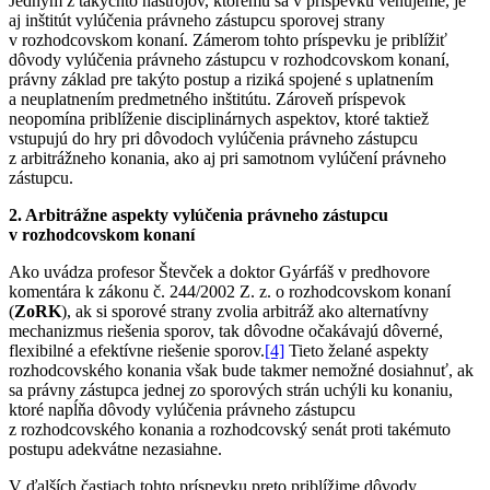
Jedným z takýchto nástrojov, ktorému sa v príspevku venujeme, je
aj inštitút vylúčenia právneho zástupcu sporovej strany
v rozhodcovskom konaní. Zámerom tohto príspevku je priblížiť
dôvody vylúčenia právneho zástupcu v rozhodcovskom konaní,
právny základ pre takýto postup a riziká spojené s uplatnením
a neuplatnením predmetného inštitútu. Zároveň príspevok
neopomína priblíženie disciplinárnych aspektov, ktoré taktiež
vstupujú do hry pri dôvodoch vylúčenia právneho zástupcu
z arbitrážneho konania, ako aj pri samotnom vylúčení právneho
zástupcu.
2. Arbitrážne aspekty vylúčenia právneho zástupcu
v rozhodcovskom konaní
Ako uvádza profesor Števček a doktor Gyárfáš v predhovore
komentára k zákonu č. 244/2002 Z. z. o rozhodcovskom konaní
(
ZoRK
), ak si sporové strany zvolia arbitráž ako alternatívny
mechanizmus riešenia sporov, tak dôvodne očakávajú dôverné,
flexibilné a efektívne riešenie sporov.
[4]
Tieto želané aspekty
rozhodcovského konania však bude takmer nemožné dosiahnuť, ak
sa právny zástupca jednej zo sporových strán uchýli ku konaniu,
ktoré napĺňa dôvody vylúčenia právneho zástupcu
z rozhodcovského konania a rozhodcovský senát proti takémuto
postupu adekvátne nezasiahne.
V ďalších častiach tohto príspevku preto priblížime dôvody