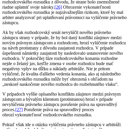
rozhodcovského rozsudku z dôvodu, že strane bolo znemožnené
riadne uplatniť svoje nároky.
[26]
Ohrozenie vykonateľnosti
rozhodcovského rozsudku je najzávažnejším rizikom, ktoré by mal
arbiter analyzovať pri uplatňovaní právomoci na vylúčenie právneho
zástupcu.
Ak by však rozhodcovský senát nevylúčil nového právneho
zástupcu strany v prípade, že by bol daný konflikt záujmov medzi
novým právnym zástupcom a rozhodcom, hrozí vylúčenie rozhodcu
na návrh protistrany z dôvodu zaujatosti rozhodcu. V prípade
úspešnosti námietky zaujatosti by nasledovalo ustanovenie nového
rozhodcu. V pokročilej fáze rozhodcovského konania rozhodne
nejde o želaný jav, keďže zmena v osobe rozhodcu bude mať
negatívny vplyv na dĺžku a náklady arbitráže. Nie je pritom
vylúčené, že kvalita ďalšieho vedenia konania, ako aj následného
rozhodcovského rozsudku môže byť ohrozená s ohľadom na
„neskoré naskočenie nového rozhodcu do rozbehnutého vlaku“.
V prípadoch vyššie opísaného konfliktu záujmov medzi právnym
zástupcom a bývalým klientom (protistranou) hrozí v prípade
nevylúčenia právneho zástupcu porušenie práva na spravodlivý
proces.
[27]
Porušenie práva na spravodlivý proces
ohrozí vykonateľnosť rozhodcovského rozsudku.
Pokiaľ však ide o otázku vylúčenia právneho zástupcu v arbitráži