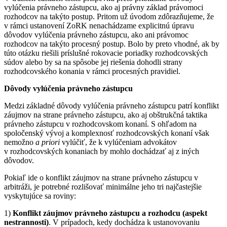
vylúčenia právneho zástupcu, ako aj právny základ právomoci
rozhodcov na takýto postup. Pritom už úvodom zdôrazňujeme, že
v rámci ustanovení ZoRK nenachádzame explicitnú úpravu
dôvodov vylúčenia právneho zástupcu, ako ani právomoc
rozhodcov na takýto procesný postup. Bolo by preto vhodné, ak by
túto otázku riešili príslušné rokovacie poriadky rozhodcovských
súdov alebo by sa na spôsobe jej riešenia dohodli strany
rozhodcovského konania v rámci procesných pravidiel.
Dôvody vylúčenia právneho zástupcu
Medzi základné dôvody vylúčenia právneho zástupcu patrí konflikt
záujmov na strane právneho zástupcu, ako aj obštrukčná taktika
právneho zástupcu v rozhodcovskom konaní. S ohľadom na
spoločenský vývoj a komplexnosť rozhodcovských konaní však
nemožno
a priori
vylúčiť, že k vylúčeniam advokátov
v rozhodcovských konaniach by mohlo dochádzať aj z iných
dôvodov.
Pokiaľ ide o konflikt záujmov na strane právneho zástupcu v
arbitráži, je potrebné rozlišovať minimálne jeho tri najčastejšie
vyskytujúce sa roviny:
1)
Konflikt záujmov právneho zástupcu a rozhodcu (aspekt
nestrannosti)
. V prípadoch, kedy dochádza k ustanovovaniu