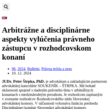
Arbitrážne a disciplinárne
aspekty vylúčenia právneho
zástupcu v rozhodcovskom
konaní
06
,
2024
,
Bulletin
,
Právna teória a prax
10. 12. 2024
JUDr. Peter Štrpka, PhD.
je advokátom a zakladajúcim partnerom
advokátskej kancelárie SOUKENÍK – ŠTRPKA. Má bohaté
skúsenosti spojené s riadením právneho tímu v arbitrážnych
konaniach s medzinárodným presahom. Je rozhodcom zapísaným
v zozname rozhodcov Rozhodcovského súdu Slovenskej
advokátskej komory. V súčasnosti vykonáva funkciu predsedu
Disciplinárnej komisie Slovenskej advokátskej komory.