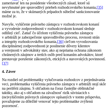
zameriavať len na posúdenie všeobecných zásad, ktoré sú
nevyhnutné pre spravodlivý priebeh rozhodcovského konania,
[35]
máme za to, že v skúmaných prípadoch súbežné sankcionovanie
možné je.
Navyše, vylúčenie právneho zástupcu v rozhodcovskom konaní
a vyvodenie zodpovednosti v rozhodcovskom konaní sleduje
odlišný cieľ. Zatiaľ čo účelom vylúčenia právneho zástupcu
v arbitráži je zabezpečenie spravodlivého procesu, rovnosti strán
a integrity rozhodcovského konania,
[36]
cieľom vyvodzovania
disciplinárnej zodpovednosti je posilnenie dôvery klientov
a verejnosti v advokátsky stav, ako aj nepriama ochrana zákonom
chránených záujmov a tretích osôb pred konaním advokátov, ktoré
prestavuje porušenie zákonných, etických a stavovských povinností.
[37]
4. Záver
Na rozdiel od problematiky vylučovania rozhodcov z prejednávania
veci, problematika vylúčenia právneho zástupcu v arbitráži stojí skôr
na periférii záujmu. S ohľadom na čoraz častejšie obštrukčné
taktiky, ako aj s ohľadom na závažnosť rizík súvisiacich s
(ne)vylúčením právnych zástupcov opísaných v tomto príspevku,
považujeme za dôležité venovať tejto problematike zvýšenú
pozornosť.