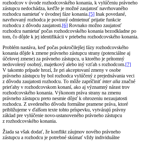
rozhodcov v úvode rozhodcovského konania, k vylúčeniu právneho
zástupcu nedochádza, keďže je možné zaujatosť navrhovaného
rozhodcu namietať v úvodnej fáze konania.
[5]
Inak povedané,
navrhovaný rozhodca je povinný odmietnuť prijatie funkcie
rozhodcu z dôvodu zaujatosti.
[6]
Rovnako možno zaujatosť
rozhodcu namietať počas rozhodcovského konania bezodkladne po
tom, čo dôjde k jej identifikácii v priebehu rozhodcovského konania.
Problém nastáva, keď počas pokročilejšej fázy rozhodcovského
konania dôjde k zmene právneho zástupcu strany (potenciálne aj
účelovej zmene) za právneho zástupcu, u ktorého je prítomný
nedovolený osobný, majetkový alebo iný vzťah s rozhodcom.
[7]
V takomto prípade hrozí, že pri akceptovaní zmeny v osobe
právneho zástupcu by bol rozhodca vylúčený z prejednávania veci
z dôvodu zaujatosti rozhodcu. To môže zapríčiniť
inter alia
značné
prieťahy v rozhodcovskom konaní, ako aj významný nárast trov
rozhodcovského konania. Výkonom práva strany na zmenu
právneho zástupcu preto nesmie dôjsť k ohrozeniu nezaujatosti
rozhodcu. Z uvedeného dôvodu formálne pramene práva, ktoré
približujeme v ďalšom texte tohto príspevku, vytvárajú právny
základ pre vylúčenie novo-ustanoveného právneho zástupcu
z rozhodcovského konania.
Žiada sa však dodať, že konflikt záujmov nového právneho
zástupcu a rozhodcu je potrebné skúmať vždy individuálne