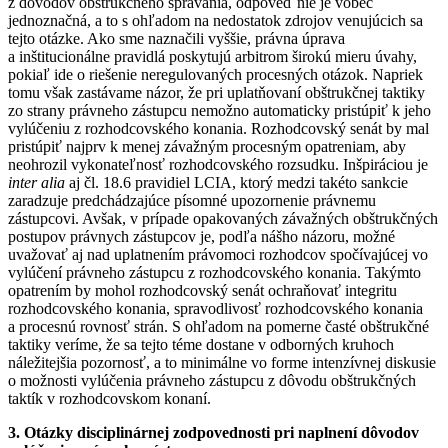
z dôvodov obštrukčného správania, odpoveď nie je vôbec
jednoznačná, a to s ohľadom na nedostatok zdrojov venujúcich sa
tejto otázke. Ako sme naznačili vyššie, právna úprava
a inštitucionálne pravidlá poskytujú arbitrom širokú mieru úvahy,
pokiaľ ide o riešenie neregulovaných procesných otázok. Napriek
tomu však zastávame názor, že pri uplatňovaní obštrukčnej taktiky
zo strany právneho zástupcu nemožno automaticky pristúpiť k jeho
vylúčeniu z rozhodcovského konania. Rozhodcovský senát by mal
pristúpiť najprv k menej závažným procesným opatreniam, aby
neohrozil vykonateľnosť rozhodcovského rozsudku. Inšpiráciou je
inter alia
aj čl. 18.6 pravidiel LCIA, ktorý medzi takéto sankcie
zaradzuje predchádzajúce písomné upozornenie právnemu
zástupcovi. Avšak, v prípade opakovaných závažných obštrukčných
postupov právnych zástupcov je, podľa nášho názoru, možné
uvažovať aj nad uplatnením právomoci rozhodcov spočívajúcej vo
vylúčení právneho zástupcu z rozhodcovského konania. Takýmto
opatrením by mohol rozhodcovský senát ochraňovať integritu
rozhodcovského konania, spravodlivosť rozhodcovského konania
a procesnú rovnosť strán. S ohľadom na pomerne časté obštrukčné
taktiky veríme, že sa tejto téme dostane v odborných kruhoch
náležitejšia pozornosť, a to minimálne vo forme intenzívnej diskusie
o možnosti vylúčenia právneho zástupcu z dôvodu obštrukčných
taktík v rozhodcovskom konaní.
3. Otázky disciplinárnej zodpovednosti pri naplnení dôvodov