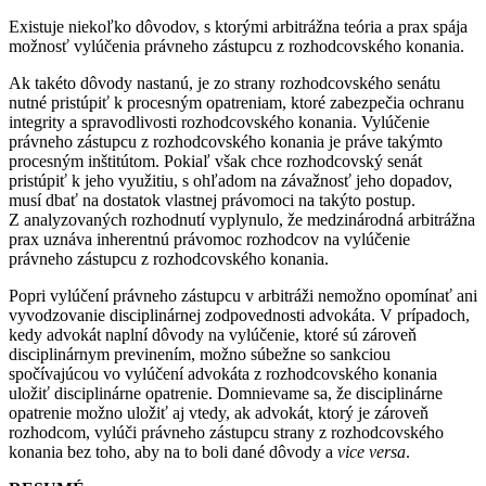
Existuje niekoľko dôvodov, s ktorými arbitrážna teória a prax spája
možnosť vylúčenia právneho zástupcu z rozhodcovského konania.
Ak takéto dôvody nastanú, je zo strany rozhodcovského senátu
nutné pristúpiť k procesným opatreniam, ktoré zabezpečia ochranu
integrity a spravodlivosti rozhodcovského konania. Vylúčenie
právneho zástupcu z rozhodcovského konania je práve takýmto
procesným inštitútom. Pokiaľ však chce rozhodcovský senát
pristúpiť k jeho využitiu, s ohľadom na závažnosť jeho dopadov,
musí dbať na dostatok vlastnej právomoci na takýto postup.
Z analyzovaných rozhodnutí vyplynulo, že medzinárodná arbitrážna
prax uznáva inherentnú právomoc rozhodcov na vylúčenie
právneho zástupcu z rozhodcovského konania.
Popri vylúčení právneho zástupcu v arbitráži nemožno opomínať ani
vyvodzovanie disciplinárnej zodpovednosti advokáta. V prípadoch,
kedy advokát naplní dôvody na vylúčenie, ktoré sú zároveň
disciplinárnym previnením, možno súbežne so sankciou
spočívajúcou vo vylúčení advokáta z rozhodcovského konania
uložiť disciplinárne opatrenie. Domnievame sa, že disciplinárne
opatrenie možno uložiť aj vtedy, ak advokát, ktorý je zároveň
rozhodcom, vylúči právneho zástupcu strany z rozhodcovského
konania bez toho, aby na to boli dané dôvody a
vice versa
.