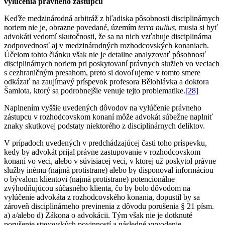
vylúčenia právneho zástupcu
Keďže medzinárodná arbitráž z hľadiska pôsobnosti disciplinárnych
noriem nie je, obrazne povedané, územím
terra nulius
, musia si byť
advokáti vedomí skutočnosti, že sa na nich vzťahuje disciplinárna
zodpovednosť aj v medzinárodných rozhodcovských konaniach.
Účelom tohto článku však nie je detailne analyzovať pôsobnosť
disciplinárnych noriem pri poskytovaní právnych služieb vo veciach
s cezhraničným presahom, preto si dovoľujeme v tomto smere
odkázať na zaujímavý príspevok profesora Bělohlávka a doktora
Šamlota, ktorý sa podrobnejšie venuje tejto problematike.
[28]
Naplnením vyššie uvedených dôvodov na vylúčenie právneho
zástupcu v rozhodcovskom konaní môže advokát súbežne naplniť
znaky skutkovej podstaty niektorého z disciplinárnych deliktov.
V prípadoch uvedených v predchádzajúcej časti toho príspevku,
kedy by advokát prijal právne zastupovanie v rozhodcovskom
konaní vo veci, alebo v súvisiacej veci, v ktorej už poskytol právne
služby inému (najmä protistrane) alebo by disponoval informáciou
o bývalom klientovi (najmä protistrane) potencionálne
zvýhodňujúcou súčasného klienta, čo by bolo dôvodom na
vylúčenie advokáta z rozhodcovského konania, dopustil by sa
zároveň disciplinárneho previnenia z dôvodu porušenia § 21 písm.
a) a/alebo d) Zákona o advokácii. Tým však nie je dotknuté
porušenie stavovských povinností a následné vyvodenie