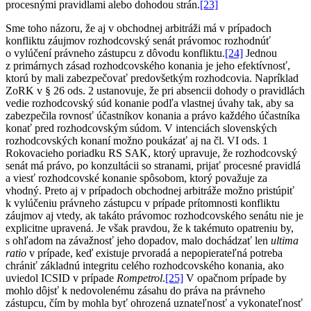
procesnými pravidlami alebo dohodou strán.
[23]
Sme toho názoru, že aj v obchodnej arbitráži má v prípadoch
konfliktu záujmov rozhodcovský senát právomoc rozhodnúť
o vylúčení právneho zástupcu z dôvodu konfliktu.
[24]
Jednou
z primárnych zásad rozhodcovského konania je jeho efektívnosť,
ktorú by mali zabezpečovať predovšetkým rozhodcovia. Napríklad
ZoRK v § 26 ods. 2 ustanovuje, že pri absencii dohody o pravidlách
vedie rozhodcovský súd konanie podľa vlastnej úvahy tak, aby sa
zabezpečila rovnosť účastníkov konania a právo každého účastníka
konať pred rozhodcovským súdom. V intenciách slovenských
rozhodcovských konaní možno poukázať aj na čl. VI ods. 1
Rokovacieho poriadku RS SAK, ktorý upravuje, že rozhodcovský
senát má právo, po konzultácii so stranami, prijať procesné pravidlá
a viesť rozhodcovské konanie spôsobom, ktorý považuje za
vhodný. Preto aj v prípadoch obchodnej arbitráže možno pristúpiť
k vylúčeniu právneho zástupcu v prípade prítomnosti konfliktu
záujmov aj vtedy, ak takáto právomoc rozhodcovského senátu nie je
explicitne upravená. Je však pravdou, že k takémuto opatreniu by,
s ohľadom na závažnosť jeho dopadov, malo dochádzať len
ultima
ratio
v prípade, keď existuje prvoradá a nepopierateľná potreba
chrániť základnú integritu celého rozhodcovského konania, ako
uviedol ICSID v prípade
Rompetrol
.
[25]
V opačnom prípade by
mohlo dôjsť k nedovolenému zásahu do práva na právneho
zástupcu, čím by mohla byť ohrozená uznateľnosť a vykonateľnosť