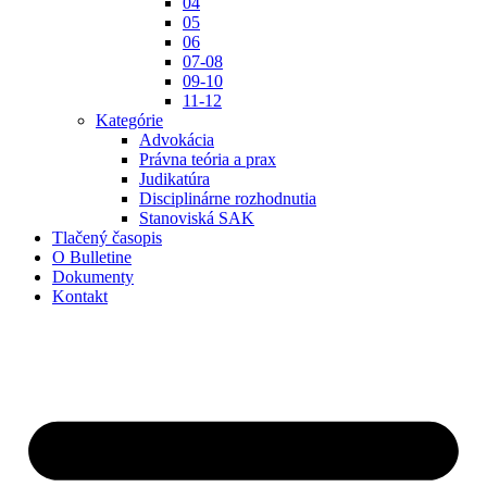
04
05
06
07-08
09-10
11-12
Kategórie
Advokácia
Právna teória a prax
Judikatúra
Disciplinárne rozhodnutia
Stanoviská SAK
Tlačený časopis
O Bulletine
Dokumenty
Kontakt