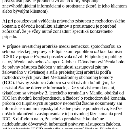
poskytoval právne poradenstvo alebo ktorý disponuje
znevýhodňujúcimi informáciami o protistrane (ktorá je jeho klientom
alebo bývalým klientom).
Aj pri posudzovaní vylúčenia právneho zástupcu z rozhodcovského
konania z dôvodu konfliktu záujmov s protistranou je potrebné
zdôrazniť, že je vždy nutné zohľadniť špecifiká konkrétneho
prípadu.
V prípade investičnej arbitráže medzi nemeckou spoločnosťou zo
sektora leteckej prepravy a Filipínskou republikou
ad hoc
komisia
ICSID v prípade
Fraport
posudzovala návrh Filipínskej republiky
na vylúčenie právneho zástupcu žalobcu. Dôvodom vylúčenia bolo,
že právny zástupca žalobcu v minulosti zastupoval záujmy
žalovaného v súvisiacej a stále prebiehajúcej arbitráži podľa
rozhodcovských pravidiel Medzinárodnej obchodnej komory
(
ICC
). Právny zástupca žalobcu sa voči návrhu bránil tým, že
nezískal žiadne dôverné informácie, a že v súvisiacom konaní,
týkajúcom sa výstavby 3. leteckého terminálu v Manile, obdržal od
ICC len úvodnú korešpondenciu a žiadosť o rozhodcovské konania,
pričom od filipínskych subjektov neobdržal žiadne dokumenty ani
informácie a ani im neposkytol žiadne právne poradenstvo, keďže
došlo k ukončeniu zastupovania v tejto úvodnej fáze konania pred
ICC. S ohľadom na to, že nebolo preukázané konkrétne
nadobudnutie dôverných informácií právnym zástupcom žalobcu,