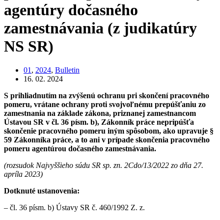
agentúry dočasného
zamestnávania (z judikatúry
NS SR)
01
,
2024
,
Bulletin
16. 02. 2024
S prihliadnutím na zvýšenú ochranu pri skončení pracovného
pomeru, vrátane ochrany proti svojvoľnému prepúšťaniu zo
zamestnania na základe zákona, priznanej zamestnancom
Ústavou SR v čl. 36 písm. b), Zákonník práce nepripúšťa
skončenie pracovného pomeru iným spôsobom, ako upravuje §
59 Zákonníka práce, a to ani v prípade skončenia pracovného
pomeru agentúrou dočasného zamestnávania.
(rozsudok Najvyššieho súdu SR sp. zn. 2Cdo/13/2022 zo dňa 27.
apríla 2023)
Dotknuté ustanovenia:
– čl. 36 písm. b) Ústavy SR č. 460/1992 Z. z.