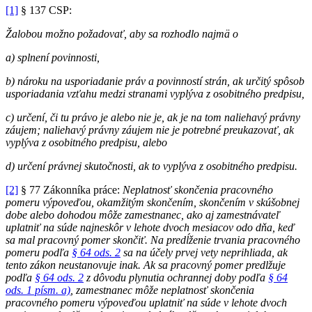
[1]
§ 137 CSP:
Žalobou možno požadovať, aby sa rozhodlo najmä o
a) splnení povinnosti,
b) nároku na usporiadanie práv a povinností strán, ak určitý spôsob
usporiadania vzťahu medzi stranami vyplýva z osobitného predpisu,
c) určení, či tu právo je alebo nie je, ak je na tom naliehavý právny
záujem; naliehavý právny záujem nie je potrebné preukazovať, ak
vyplýva z osobitného predpisu, alebo
d) určení právnej skutočnosti, ak to vyplýva z osobitného predpisu.
[2]
§ 77 Zákonníka práce:
Neplatnosť skončenia pracovného
pomeru výpoveďou, okamžitým skončením, skončením v skúšobnej
dobe alebo dohodou môže zamestnanec, ako aj zamestnávateľ
uplatniť na súde najneskôr v lehote dvoch mesiacov odo dňa, keď
sa mal pracovný pomer skončiť. Na predĺženie trvania pracovného
pomeru podľa
§ 64 ods. 2
sa na účely prvej vety neprihliada, ak
tento zákon neustanovuje inak. Ak sa pracovný pomer predlžuje
podľa
§ 64 ods. 2
z dôvodu plynutia ochrannej doby podľa
§ 64
ods. 1 písm. a)
, zamestnanec môže neplatnosť skončenia
pracovného pomeru výpoveďou uplatniť na súde v lehote dvoch