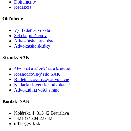
Dokumenty
Redakcia
Obľúbené
Vyhľadať advokáta
Sekcia pre členov
Advokátske predpisy
Advokátske skúšky
Stránky SAK
Slovenská advokátska komora
Rozhodcovský súd SAK
Bulletin slovenskej advokácie
Nadácia slovenskej advokácie
Advokáti na vašej strane
Kontakt SAK
Kolárska 4, 813 42 Bratislava
+421 (2) 204 227 42
office@sak.sk