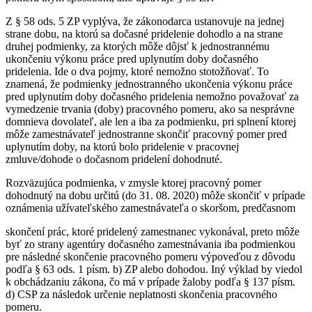
Z § 58 ods. 5 ZP vyplýva, že zákonodarca ustanovuje na jednej
strane dobu, na ktorú sa dočasné pridelenie dohodlo a na strane
druhej podmienky, za ktorých môže dôjsť k jednostrannému
ukončeniu výkonu práce pred uplynutím doby dočasného
pridelenia. Ide o dva pojmy, ktoré nemožno stotožňovať. To
znamená, že podmienky jednostranného ukončenia výkonu práce
pred uplynutím doby dočasného pridelenia nemožno považovať za
vymedzenie trvania (doby) pracovného pomeru, ako sa nesprávne
domnieva dovolateľ, ale len a iba za podmienku, pri splnení ktorej
môže zamestnávateľ jednostranne skončiť pracovný pomer pred
uplynutím doby, na ktorú bolo pridelenie v pracovnej
zmluve/dohode o dočasnom pridelení dohodnuté.
Rozväzujúca podmienka, v zmysle ktorej pracovný pomer
dohodnutý na dobu určitú (do 31. 08. 2020) môže skončiť v prípade
oznámenia užívateľského zamestnávateľa o skoršom, predčasnom
skončení prác, ktoré pridelený zamestnanec vykonával, preto môže
byť zo strany agentúry dočasného zamestnávania iba podmienkou
pre následné skončenie pracovného pomeru výpoveďou z dôvodu
podľa § 63 ods. 1 písm. b) ZP alebo dohodou. Iný výklad by viedol
k obchádzaniu zákona, čo má v prípade žaloby podľa § 137 písm.
d) CSP za následok určenie neplatnosti skončenia pracovného
pomeru.