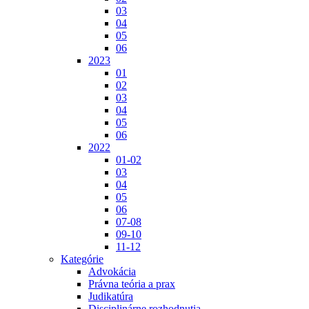
03
04
05
06
2023
01
02
03
04
05
06
2022
01-02
03
04
05
06
07-08
09-10
11-12
Kategórie
Advokácia
Právna teória a prax
Judikatúra
Disciplinárne rozhodnutia