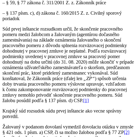
– § 59, § 77 zákona č. 311/2001 Z. z. Zákonník práce
– § 137 písm. c), d) zákona č. 160/2015 Z. z. Civilný sporový
poriadok
Súd prvej inštancie rozsudkom určil, že skončenie pracovného
pomeru medzi žalobcom a žalovaným (agentúrou dočasného
zamestnávania) na základe oznámenia žalovaného o skončení
pracovného pomeru z dôvodu splnenia rozväzovacej podmienky
dohodnutej v pracovnej zmluve je neplatné. Podľa rozväzovacej
podmienky uvedenej v pracovnej zmluve sa pracovný pomer
dohodnutý na dobu určitú (do 31. 08. 2020) môže skončiť v prípade
oznámenia užívateľského zamestnávateľa o skoršom, predčasnom
skončení prác, ktoré pridelený zamestnanec vykonával. Súd
konštatoval, že Zákonník práce (ďalej len
„ZP“
) spôsob určenia
doby trvania pracovného pomeru výslovne upravuje, vzhľadom
k čomu zakomponovanie rozväzovacej podmienky do pracovnej
zmluvy nemohlo privodiť skončenie pracovného pomeru. Súd
žalobu posúdil podľa § 137 písm. d) CSP.
[1]
Krajský súd rozsudok súdu prvej inštancie ako vecne správny
potvrdil.
Žalovaný v podanom dovolaní vymedzil dovolaciu otázku v zmysle
§ 421 ods. 1 písm. a) CSP, či sa možno žalobou podľa § 77 ZP
[2]