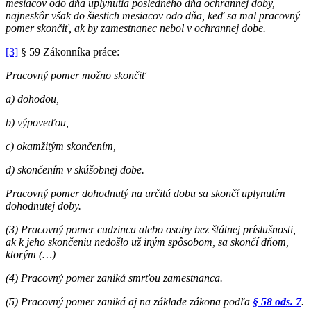
mesiacov odo dňa uplynutia posledného dňa ochrannej doby,
najneskôr však do šiestich mesiacov odo dňa, keď sa mal pracovný
pomer skončiť, ak by zamestnanec nebol v ochrannej dobe.
[3]
§ 59 Zákonníka práce:
Pracovný pomer možno skončiť
a) dohodou,
b) výpoveďou,
c) okamžitým skončením,
d) skončením v skúšobnej dobe.
Pracovný pomer dohodnutý na určitú dobu sa skončí uplynutím
dohodnutej doby.
(3) Pracovný pomer cudzinca alebo osoby bez štátnej príslušnosti,
ak k jeho skončeniu nedošlo už iným spôsobom, sa skončí dňom,
ktorým (…)
(4) Pracovný pomer zaniká smrťou zamestnanca.
(5) Pracovný pomer zaniká aj na základe zákona podľa
§ 58 ods. 7
.