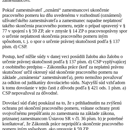
zamestnancovi.
Pokiaľ zamestnávateľ „oznámi“ zamestnancovi ukončenie
pracovného pomeru ku dňu uvedenému v rozhodnutí (oznámení)
užívateľského zamestnávateľa a zamestnanec napadne neplatnosť
takého skončenia pracovného pomeru, nejde o prípad upravený v §
77 v spojení s § 59 ZP, ale v zmysle § 14 ZP o pracovnoprávny spor
o určenie neplatnosti skončenia pracovného pomeru iným
spôsobom, t. j. o spor o určenie právnej skutočnosti podľa § 137
písm. d) CSP.
Postup, keď nižšie súdy v danej veci posúdili žalobu ako žalobu o
určenie právnej skutočnosti podľa § 137 písm. d) CSP vyplývajúcej
z osobitného predpisu – Zákonníka práce (keď za neplatnú právnu
skutočnosť určil okresný súd skončenie pracovného pomeru na
základe „oznámenia“ zamestnávateľa), preto nemožno považovať
za odklon od judikatúry dovolacieho súdu. Najvyšší súd vzhľadom
k tomu dovolanie v tejto časti z dôvodu podľa § 421 ods. 1 písm. a)
CSP nepovažoval za dôvodné.
Dovolací súd ďalej poukázal na to, že s prihliadnutím na zvýšenú
ochranu pri skončení pracovného pomeru, vrátane ochrany proti
svojvoľnému prepúšťaniu zo zamestnania na základe zákona,
priznanej zamestnancom Ústavou SR v čl. 36 písm. b) je potrebné
konštatovať, že Zákonník práce nepripúšťa skončenie pracovného
pomeru iným spôsobom, ako upravuje § 59 ZP.