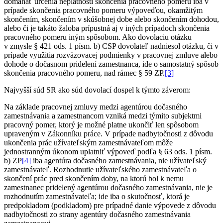
domáhať určenia neplatnosti skončenia pracovného pomeru iba v
prípade skončenia pracovného pomeru výpoveďou, okamžitým
skončením, skončením v skúšobnej dobe alebo skončením dohodou,
alebo či je takáto žaloba prípustná aj v iných prípadoch skončenia
pracovného pomeru iným spôsobom. Ako dovolaciu otázku
v zmysle § 421 ods. 1 písm. b) CSP dovolateľ nadniesol otázku, či v
prípade využitia rozväzovacej podmienky v pracovnej zmluve alebo
dohode o dočasnom pridelení zamestnanca, ide o samostatný spôsob
skončenia pracovného pomeru, nad rámec § 59 ZP.
[3]
Najvyšší súd SR ako súd dovolací dospel k týmto záverom:
Na základe pracovnej zmluvy medzi agentúrou dočasného
zamestnávania a zamestnancom vzniká medzi týmito subjektmi
pracovný pomer, ktorý je možné platne ukončiť len spôsobom
upraveným v Zákonníku práce. V prípade nadbytočnosti z dôvodu
ukončenia prác užívateľským zamestnávateľom môže
jednostranným úkonom uplatniť výpoveď podľa § 63 ods. 1 písm.
b) ZP
[4]
iba agentúra dočasného zamestnávania, nie užívateľský
zamestnávateľ. Rozhodnutie užívateľského zamestnávateľa o
skončení prác pred skončením doby, na ktorú bol k nemu
zamestnanec pridelený agentúrou dočasného zamestnávania, nie je
rozhodnutím zamestnávateľa; ide iba o skutočnosť, ktorá je
predpokladom (podkladom) pre prípadné danie výpovede z dôvodu
nadbytočnosti zo strany agentúry dočasného zamestnávania