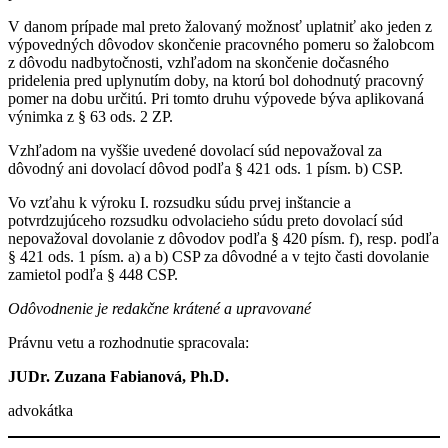
V danom prípade mal preto žalovaný možnosť uplatniť ako jeden z
výpovedných dôvodov skončenie pracovného pomeru so žalobcom
z dôvodu nadbytočnosti, vzhľadom na skončenie dočasného
pridelenia pred uplynutím doby, na ktorú bol dohodnutý pracovný
pomer na dobu určitú. Pri tomto druhu výpovede býva aplikovaná
výnimka z § 63 ods. 2 ZP.
Vzhľadom na vyššie uvedené dovolací súd nepovažoval za
dôvodný ani dovolací dôvod podľa § 421 ods. 1 písm. b) CSP.
Vo vzťahu k výroku I. rozsudku súdu prvej inštancie a
potvrdzujúceho rozsudku odvolacieho súdu preto dovolací súd
nepovažoval dovolanie z dôvodov podľa § 420 písm. f), resp. podľa
§ 421 ods. 1 písm. a) a b) CSP za dôvodné a v tejto časti dovolanie
zamietol podľa § 448 CSP.
Odôvodnenie je redakčne krátené a upravované
Právnu vetu a rozhodnutie spracovala:
JUDr. Zuzana Fabianová, Ph.D.
advokátka