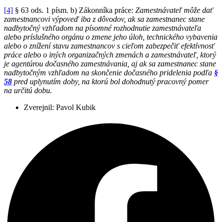
[4]
§ 63 ods. 1 písm. b) Zákonníka práce:
Zamestnávateľ môže dať
zamestnancovi výpoveď iba z dôvodov, ak sa zamestnanec stane
nadbytočný vzhľadom na písomné rozhodnutie zamestnávateľa
alebo príslušného orgánu o zmene jeho úloh, technického vybavenia
alebo o znížení stavu zamestnancov s cieľom zabezpečiť efektívnosť
práce alebo o iných organizačných zmenách a zamestnávateľ, ktorý
je agentúrou dočasného zamestnávania, aj ak sa zamestnanec stane
nadbytočným vzhľadom na skončenie dočasného pridelenia podľa
§
58
pred uplynutím doby, na ktorú bol dohodnutý pracovný pomer
na určitú dobu.
Zverejnil:
Pavol Kubik