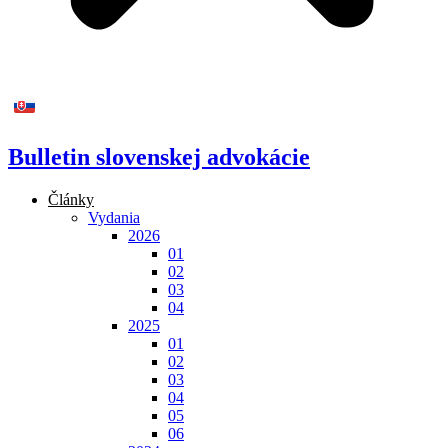
Bulletin slovenskej advokácie
Články
Vydania
2026
01
02
03
04
2025
01
02
03
04
05
06