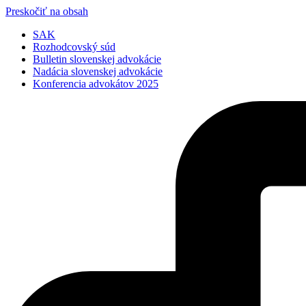
Preskočiť na obsah
SAK
Rozhodcovský súd
Bulletin slovenskej advokácie
Nadácia slovenskej advokácie
Konferencia advokátov 2025