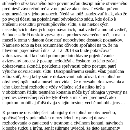
stíhaného obžalovaného bolo povinnosťou disciplinárne obvineného
predniesť záverečnú reč a v nej práve akcentovať všetku právnu
argumentáciu v jeho prospech. Nedá sa totiž usudzovať inak, ako že
po svojej účasti na pojednávaní odvolacieho súdu, kde došlo k
zrušeniu rozsudku prvostupňového súdu, a na niekoľkých
nasledujúcich hlavných pojednávaniach, mal vedieť a mohol vedieť,
že bude skôr či neskôr vyzvaný na prednes záverečnej reči, a mal a
musel k tomu v danom čase mať nepochybne dostatok poznatkov.
Namiesto toho sa bez rozumného dôvodu spoľahol na to, že na
hlavnom pojednávaní dňa 12. 12. 2014 sa bude pokračovať
v dokazovaní. I keď súd potom pre toto hlavné pojednávanie
avizovaný procesný postup nedodržal a čoskoro po jeho začatí
dokazovania skončil, posúdenie správnosti tohto postupu patrí
výlučne odvolaciemu súdu. Disciplinárnemu senátu však prislúcha
zdôrazniť, že aj keby súd v dokazovaní pokračoval, disciplinárne
obvinený opäť mal a musel predvídať, že o rozsahu dokazovania a
jeho ukončení rozhoduje vždy výlučne súd a nikto iný a
v obdobnom štádiu trestného konania môže byť obhajca vyzvaný na
prednes záverečnej reči kedykoľvek a musí reč predniesť, ako
napokon urobili aj ďalší dvaja v tejto trestnej veci činní obhajcovia.
K pomerne obsiahlej časti obhajoby disciplinárne obvineného,
spočívajúcej v polemikách o rozdieloch v právnej úprave
rozhodovania o zaujatosti v trestnom a civilnom konaní, návrhoch
k osobe sudcu a iným, senát súhrnne uviedol, že tieto argumenty