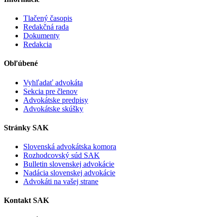
Tlačený časopis
Redakčná rada
Dokumenty
Redakcia
Obľúbené
Vyhľadať advokáta
Sekcia pre členov
Advokátske predpisy
Advokátske skúšky
Stránky SAK
Slovenská advokátska komora
Rozhodcovský súd SAK
Bulletin slovenskej advokácie
Nadácia slovenskej advokácie
Advokáti na vašej strane
Kontakt SAK