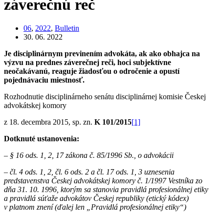
záverečnú reč
06
,
2022
,
Bulletin
30. 06. 2022
Je disciplinárnym previnením advokáta, ak ako obhajca na
výzvu na prednes záverečnej reči, hoci subjektívne
neočakávanú, reaguje žiadosťou o odročenie a opustí
pojednávaciu miestnosť.
Rozhodnutie disciplinárneho senátu disciplinárnej komisie Českej
advokátskej komory
z 18. decembra 2015, sp. zn.
K 101/2015
[1]
Dotknuté ustanovenia:
– § 16 ods. 1, 2, 17 zákona č. 85/1996 Sb., o advokácii
– čl. 4 ods. 1, 2, čl. 6 ods. 2 a čl. 17 ods. 1, 3 uznesenia
predstavenstva Českej advokátskej komory č. 1/1997 Vestníka zo
dňa 31. 10. 1996, ktorým sa stanovia pravidlá profesionálnej etiky
a pravidlá súťaže advokátov Českej republiky (etický kódex)
v platnom znení (ďalej len „Pravidlá profesionálnej etiky“)