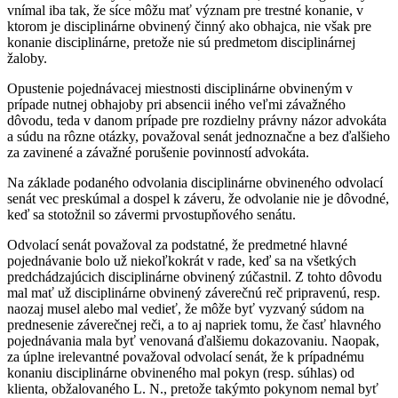
vnímal iba tak, že síce môžu mať význam pre trestné konanie, v
ktorom je disciplinárne obvinený činný ako obhajca, nie však pre
konanie disciplinárne, pretože nie sú predmetom disciplinárnej
žaloby.
Opustenie pojednávacej miestnosti disciplinárne obvineným v
prípade nutnej obhajoby pri absencii iného veľmi závažného
dôvodu, teda v danom prípade pre rozdielny právny názor advokáta
a súdu na rôzne otázky, považoval senát jednoznačne a bez ďalšieho
za zavinené a závažné porušenie povinností advokáta.
Na základe podaného odvolania disciplinárne obvineného odvolací
senát vec preskúmal a dospel k záveru, že odvolanie nie je dôvodné,
keď sa stotožnil so závermi prvostupňového senátu.
Odvolací senát považoval za podstatné, že predmetné hlavné
pojednávanie bolo už niekoľkokrát v rade, keď sa na všetkých
predchádzajúcich disciplinárne obvinený zúčastnil. Z tohto dôvodu
mal mať už disciplinárne obvinený záverečnú reč pripravenú, resp.
naozaj musel alebo mal vedieť, že môže byť vyzvaný súdom na
prednesenie záverečnej reči, a to aj napriek tomu, že časť hlavného
pojednávania mala byť venovaná ďalšiemu dokazovaniu. Naopak,
za úplne irelevantné považoval odvolací senát, že k prípadnému
konaniu disciplinárne obvineného mal pokyn (resp. súhlas) od
klienta, obžalovaného L. N., pretože takýmto pokynom nemal byť