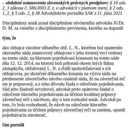
–
obdobné ustanovenia slovenských právnych predpisov:
§ 18 ods.
2, 3 zákona č. 586/2003 Z. z. o advokácii v platnom znení, § 2 ods.
1, 2, § 5 ods. 2, § 38 Advokátskeho poriadku SAK z 11. júna 2021
Disciplinárny senát uznal disciplinárne obvineného advokáta JUDr.
D. M. za vinného z disciplinárneho previnenia, ktorého sa dopustil
tým, že
ako obhajca väzobne stíhaného obž. L. N., ktorému bol opatrením
okresného súdu ustanovený obhajcom v jeho trestnej veci vedenej
na tomto súde, na hlavnom pojednávaní konanom na tomto súde
dňa 12. 12. 2014, na ktorom boli prítomní okrem iných štátna
zástupkyňa, obžalovaný L. N. a ďalší spoluobžalovaní a ich
obhajcovia, po skončení dôkazného konania na výzvu súdu na
prednesenie záverečného návrhu oznámil súdu, že na záverečnú reč
nie je pripravený, a z toho dôvodu žiada o odročenie pojednávania.
Súd jeho žiadosti nevyhovel, advokát preto opätovne žiadal o
odročenie hlavného pojednávania za účelom kvalitnej prípravy
záverečnej reči s návrhom, aby o tom rozhodol senát. Advokát po
tom, čo bolo rozhodnuté, že návrh na odročenie hlavného
pojednávania za účelom prípravy záverečnej reči sa zamieta, opustil
pojednávaciu miestnosť,
čím porušil