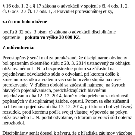
§ 16 ods. 1, 2 a § 17 zákona o advokácii v spojení s čl. 4 ods. 1, 2,
čl. 6 ods. 2 a čl. 17 ods. 1, 3 Pravidiel profesionálnej etiky,
za čo mu bolo uložené
podľa § 32 ods. 3 písm. c) zákona o advokácii disciplinárne
opatrenie
– pokuta vo výške 30 000 Kč.
Z odôvodnenia:
Prvostupňový senát mal za preukázané, že disciplinárne obvinený
bol opatrením okresného súdu z 20. 3. 2014 ustanovený za obhajcu
obžalovanému L. N. a bezprostredne potom sa zúčastnil na
pojednávaní odvolacieho súdu o odvolaní, pri ktorom došlo k
zrušeniu rozsudku a vráteniu veci súdu prvého stupňa na nové
prerokovanie. V ďalšom období sa zúčastnil najmenej na štyroch
hlavných pojednávaniach, predchádzajúcich hlavnému
pojednávaniu dňa 12. 12. 2014, ktoré v jeho priebehu za okolností,
popísaných v disciplinárnej žalobe, opustil. Potom sa ešte zúčastnil
na hlavnom pojednávaní dňa 17. 12. 2014, pri ktorom bol vyhlásený
rozsudok, proti ktorému podľa svojej vlastnej výpovede na pokyn
obžalovaného L. N. podal odvolanie, o ktorom odvolací súd doteraz
nerozhodol.
Disciplinárny senát dospel k záveru, že z hľadiska záujmov väzobne