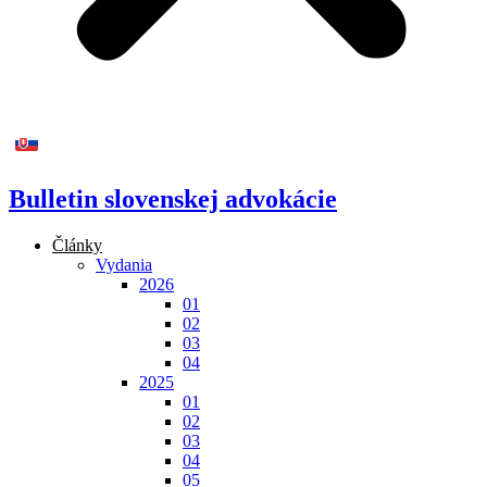
Bulletin slovenskej advokácie
Články
Vydania
2026
01
02
03
04
2025
01
02
03
04
05