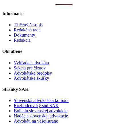
Informácie
Tlačený časopis
Redakčná rada
Dokumenty
Redakcia
Obľúbené
Vyhľadať advokáta
Sekcia pre členov
Advokátske predpisy
Advokátske skúšky
Stránky SAK
Slovenská advokátska komora
Rozhodcovský súd SAK
Bulletin slovenskej advokácie
Nadácia slovenskej advokácie
Advokáti na vašej strane