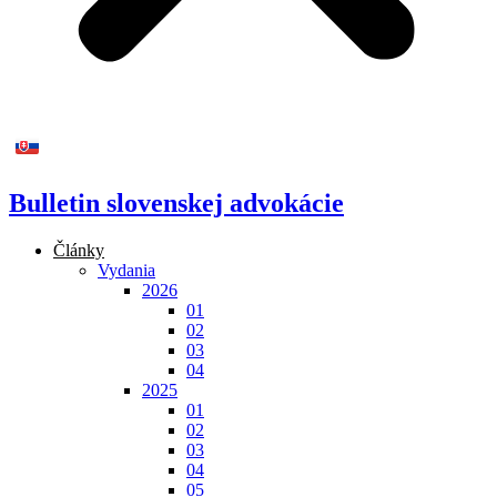
Bulletin slovenskej advokácie
Články
Vydania
2026
01
02
03
04
2025
01
02
03
04
05