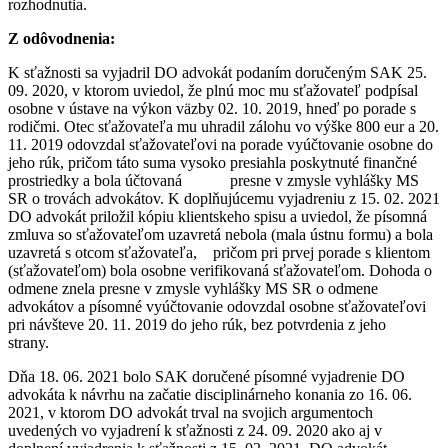
rozhodnutia.
Z odôvodnenia:
K sťažnosti sa vyjadril DO advokát podaním doručeným SAK 25.
09. 2020, v ktorom uviedol, že plnú moc mu sťažovateľ podpísal
osobne v ústave na výkon väzby 02. 10. 2019, hneď po porade s
rodičmi. Otec sťažovateľa mu uhradil zálohu vo výške 800 eur a 20.
11. 2019 odovzdal sťažovateľovi na porade vyúčtovanie osobne do
jeho rúk, pričom táto suma vysoko presiahla poskytnuté finančné
prostriedky a bola účtovaná presne v zmysle vyhlášky MS
SR o trovách advokátov. K doplňujúcemu vyjadreniu z 15. 02. 2021
DO advokát priložil kópiu klientskeho spisu a uviedol, že písomná
zmluva so sťažovateľom uzavretá nebola (mala ústnu formu) a bola
uzavretá s otcom sťažovateľa, pričom pri prvej porade s klientom
(sťažovateľom) bola osobne verifikovaná sťažovateľom. Dohoda o
odmene znela presne v zmysle vyhlášky MS SR o odmene
advokátov a písomné vyúčtovanie odovzdal osobne sťažovateľovi
pri návšteve 20. 11. 2019 do jeho rúk, bez potvrdenia z jeho
strany.
Dňa 18. 06. 2021 bolo SAK doručené písomné vyjadrenie DO
advokáta k návrhu na začatie disciplinárneho konania zo 16. 06.
2021, v ktorom DO advokát trval na svojich argumentoch
uvedených vo vyjadrení k sťažnosti z 24. 09. 2020 ako aj v