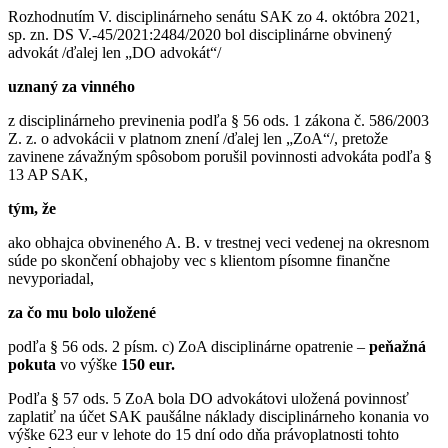
Rozhodnutím V. disciplinárneho senátu SAK zo 4. októbra 2021,
sp. zn. DS V.-45/2021:2484/2020 bol disciplinárne obvinený
advokát /ďalej len „DO advokát“/
uznaný za vinného
z disciplinárneho previnenia podľa § 56 ods. 1 zákona č. 586/2003
Z. z. o advokácii v platnom znení /ďalej len „ZoA“/, pretože
zavinene závažným spôsobom porušil povinnosti advokáta podľa §
13 AP SAK,
tým, že
ako obhajca obvineného A. B. v trestnej veci vedenej na okresnom
súde po skončení obhajoby vec s klientom písomne finančne
nevyporiadal,
za čo mu bolo uložené
podľa § 56 ods. 2 písm. c) ZoA disciplinárne opatrenie –
peňažná
pokuta
vo výške
150 eur.
Podľa § 57 ods. 5 ZoA bola DO advokátovi uložená povinnosť
zaplatiť na účet SAK paušálne náklady disciplinárneho konania vo
výške 623 eur v lehote do 15 dní odo dňa právoplatnosti tohto