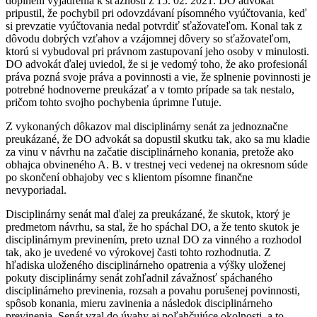
doplnení vyjadrenia k sťažnosti z 15. 02. 2021. DO advokát
pripustil, že pochybil pri odovzdávaní písomného vyúčtovania, keď
si prevzatie vyúčtovania nedal potvrdiť sťažovateľom. Konal tak z
dôvodu dobrých vzťahov a vzájomnej dôvery so sťažovateľom,
ktorú si vybudoval pri právnom zastupovaní jeho osoby v minulosti.
DO advokát ďalej uviedol, že si je vedomý toho, že ako profesionál
práva pozná svoje práva a povinnosti a vie, že splnenie povinnosti je
potrebné hodnoverne preukázať a v tomto prípade sa tak nestalo,
pričom tohto svojho pochybenia úprimne ľutuje.
Z vykonaných dôkazov mal disciplinárny senát za jednoznačne
preukázané, že DO advokát sa dopustil skutku tak, ako sa mu kladie
za vinu v návrhu na začatie disciplinárneho konania, pretože ako
obhajca obvineného A. B. v trestnej veci vedenej na okresnom súde
po skončení obhajoby vec s klientom písomne finančne
nevyporiadal.
Disciplinárny senát mal ďalej za preukázané, že skutok, ktorý je
predmetom návrhu, sa stal, že ho spáchal DO, a že tento skutok je
disciplinárnym previnením, preto uznal DO za vinného a rozhodol
tak, ako je uvedené vo výrokovej časti tohto rozhodnutia. Z
hľadiska uloženého disciplinárneho opatrenia a výšky uloženej
pokuty disciplinárny senát zohľadnil závažnosť spáchaného
disciplinárneho previnenia, rozsah a povahu porušenej povinnosti,
spôsob konania, mieru zavinenia a následok disciplinárneho
previnenia. Senát vzal do úvahy aj poľahčujúce okolnosti, a to