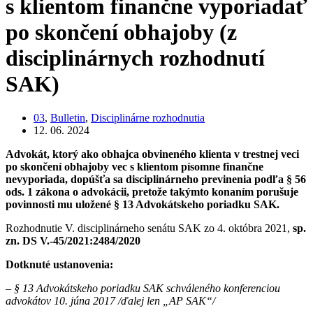
s klientom finančne vyporiadať
po skončení obhajoby (z
disciplinárnych rozhodnutí
SAK)
03
,
Bulletin
,
Disciplinárne rozhodnutia
12. 06. 2024
Advokát, ktorý ako obhajca obvineného klienta v trestnej veci
po skončení obhajoby vec s klientom písomne finančne
nevyporiada, dopúšťa sa disciplinárneho previnenia podľa § 56
ods. 1 zákona o advokácii, pretože takýmto konaním porušuje
povinnosti mu uložené § 13 Advokátskeho poriadku SAK.
Rozhodnutie V. disciplinárneho senátu SAK zo 4. októbra 2021,
sp.
zn. DS V.-45/2021:2484/2020
Dotknuté ustanovenia:
– § 13 Advokátskeho poriadku SAK schváleného konferenciou
advokátov 10. júna 2017 /ďalej len „AP SAK“/