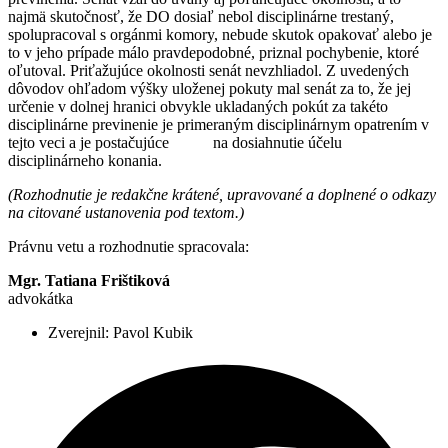
najmä skutočnosť, že DO dosiaľ nebol disciplinárne trestaný,
spolupracoval s orgánmi komory, nebude skutok opakovať alebo je
to v jeho prípade málo pravdepodobné, priznal pochybenie, ktoré
oľutoval. Priťažujúce okolnosti senát nevzhliadol. Z uvedených
dôvodov ohľadom výšky uloženej pokuty mal senát za to, že jej
určenie v dolnej hranici obvykle ukladaných pokút za takéto
disciplinárne previnenie je primeraným disciplinárnym opatrením v
tejto veci a je postačujúce na dosiahnutie účelu
disciplinárneho konania.
(Rozhodnutie je redakčne krátené, upravované a doplnené o odkazy
na citované ustanovenia pod textom.)
Právnu vetu a rozhodnutie spracovala:
Mgr. Tatiana Frištiková
advokátka
Zverejnil:
Pavol Kubik