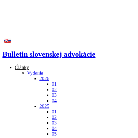
Bulletin slovenskej advokácie
Články
Vydania
2026
01
02
03
04
2025
01
02
03
04
05