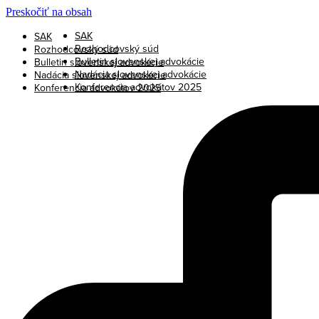
Preskočiť na obsah
SAK
SAK
Rozhodcovský súd
Rozhodcovský súd
Bulletin slovenskej advokácie
Bulletin slovenskej advokácie
Nadácia slovenskej advokácie
Nadácia slovenskej advokácie
Konferencia advokátov 2025
Konferencia advokátov 2025