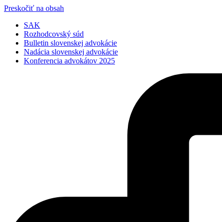
Preskočiť na obsah
SAK
Rozhodcovský súd
Bulletin slovenskej advokácie
Nadácia slovenskej advokácie
Konferencia advokátov 2025