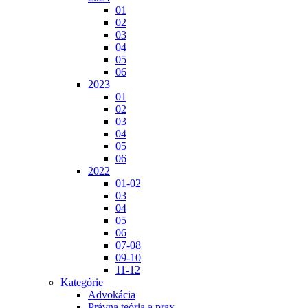
01
02
03
04
05
06
2023
01
02
03
04
05
06
2022
01-02
03
04
05
06
07-08
09-10
11-12
Kategórie
Advokácia
Právna teória a prax