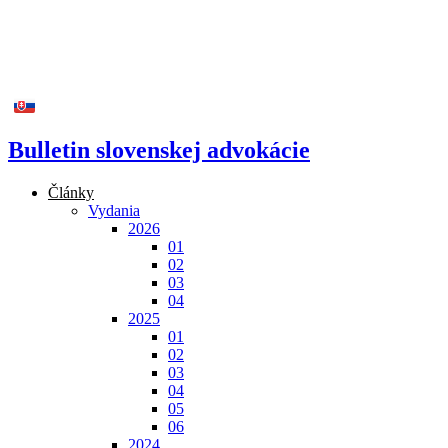
Bulletin slovenskej advokácie
Články
Vydania
2026
01
02
03
04
2025
01
02
03
04
05
06
2024