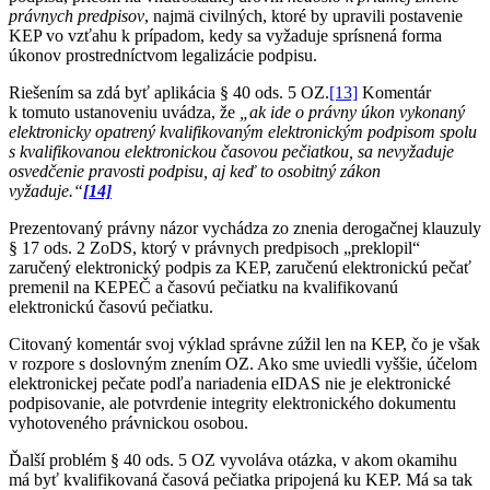
právnych predpisov
, najmä civilných, ktoré by upravili postavenie
KEP vo vzťahu k prípadom, kedy sa vyžaduje sprísnená forma
úkonov prostredníctvom legalizácie podpisu.
Riešením sa zdá byť aplikácia § 40 ods. 5 OZ.
[13]
Komentár
k tomuto ustanoveniu uvádza, že
„ak ide o právny úkon vykonaný
elektronicky opatrený kvalifikovaným elektronickým podpisom spolu
s kvalifikovanou elektronickou časovou pečiatkou, sa nevyžaduje
osvedčenie pravosti podpisu, aj keď to osobitný zákon
vyžaduje.“
[14]
Prezentovaný právny názor vychádza zo znenia derogačnej klauzuly
§ 17 ods. 2 ZoDS, ktorý v právnych predpisoch „preklopil“
zaručený elektronický podpis za KEP, zaručenú elektronickú pečať
premenil na KEPEČ a časovú pečiatku na kvalifikovanú
elektronickú časovú pečiatku.
Citovaný komentár svoj výklad správne zúžil len na KEP, čo je však
v rozpore s doslovným znením OZ. Ako sme uviedli vyššie, účelom
elektronickej pečate podľa nariadenia eIDAS nie je elektronické
podpisovanie, ale potvrdenie integrity elektronického dokumentu
vyhotoveného právnickou osobou.
Ďalší problém § 40 ods. 5 OZ vyvoláva otázka, v akom okamihu
má byť kvalifikovaná časová pečiatka pripojená ku KEP. Má sa tak