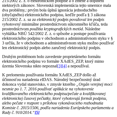
215/2002 Z. z. o elektronickom podpise a o zmene a doplnení
niektorých zákonov. Slovenská implementácia tejto smernice mala
dva problémy,: prvým bola úplná ignorácia jednoduchého
(obyčajného) elektronického podpisu, keďže podľa § 3 zákona
215/2002 Z. z.
sa za elektronický podpis považoval len podpis
vyhotovený
minimálne prostredníctvom súkromného kľúča, teda
prostredníctvom
použitia kryptografických metód
. Následne
vyhláška NBÚ 542/2002 Z. z. o spôsobe a postupe používania
elektronického podpisu v obchodnom a administratívnom styku v §
3 určila, že v obchodnom a administratívnom styku možno používať
len elektronický podpis alebo zaručený elektronický podpis.
Druhým problémom bolo zavedenie proprietárneho formátu
elektronického podpisu vo formáte XAdES_ZEP, ktorý mimo
územia Slovenska nikto nepoznal
[3]
[4]
a nepoužíval.
K prelomeniu používania formátu XAdES_ZEP došlo až
účinnosťou nariadenia eIDAS. Národný bezpečnostný úrad
dokonca vydal stanovisko, v zmysle ktorého
„Orgán verejnej moci
nesmie po 1. 7. 2016 používať aplikácie na vyhotovenie
kvalifikovaného elektronického podpisu/pečate a kvalifikovanej
elektronickej časovej pečiatky, ktoré vyhotovujú formát podpisu,
alebo pečate v rozpore s prílohou vykonávacieho rozhodnutia
Komisie č. 2015/1506, podľa nariadenia Európskeho parlamentu a
Rady č. 910/2014.“
[5]