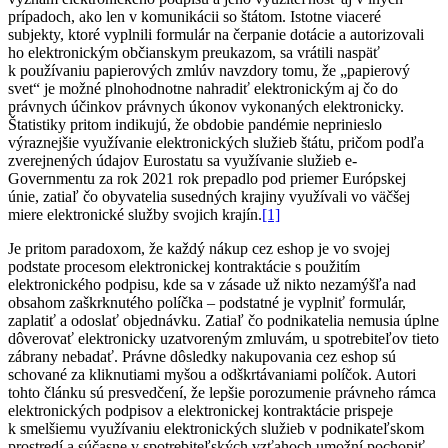
prípadoch, ako len v komunikácii so štátom. Istotne viaceré
subjekty, ktoré vyplnili formulár na čerpanie dotácie a autorizovali
ho elektronickým občianskym preukazom, sa vrátili naspäť
k používaniu papierových zmlúv navzdory tomu, že „papierový
svet“ je možné plnohodnotne nahradiť elektronickým aj čo do
právnych účinkov právnych úkonov vykonaných elektronicky.
Štatistiky pritom indikujú, že obdobie pandémie neprinieslo
výraznejšie využívanie elektronických služieb štátu, pričom podľa
zverejnených údajov Eurostatu sa využívanie služieb e-
Governmentu za rok 2021 rok prepadlo pod priemer Európskej
únie, zatiaľ čo obyvatelia susedných krajiny využívali vo väčšej
miere elektronické služby svojich krajín.
[1]
Je pritom paradoxom, že každý nákup cez eshop je vo svojej
podstate procesom elektronickej kontraktácie s použitím
elektronického podpisu, kde sa v zásade už nikto nezamýšľa nad
obsahom zaškrknutého políčka – podstatné je vyplniť formulár,
zaplatiť a odoslať objednávku. Zatiaľ čo podnikatelia nemusia úplne
dôverovať elektronicky uzatvoreným zmluvám, u spotrebiteľov tieto
zábrany nebadať. Právne dôsledky nakupovania cez eshop sú
schované za kliknutiami myšou a odškrtávaniami políčok. Autori
tohto článku sú presvedčení, že lepšie porozumenie právneho rámca
elektronických podpisov a elektronickej kontraktácie prispeje
k smelšiemu využívaniu elektronických služieb v podnikateľskom
prostredí a súčasne v spotrebiteľských vzťahoch umožní pochopiť