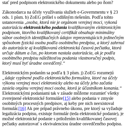
stať pred podpisom elektronického dokumentu alebo po ňom?
Zákonodarca na účely využívania služieb e-Governmentu v § 23
ods. 1 písm. b) ZoEG prišiel s odlišným riešením. Podľa tohto
ustanovenia „
osoba, ktorá nie je orgánom verejnej moci, vykoná
autorizáciu
elektronického podania
kvalifikovaným elektronickým
podpisom, ktorého kvalifikovaný certifikát obsahuje minimálny
súbor osobných identifikačných údajov reprezentujúcich jedinečným
spôsobom fyzickú osobu podľa osobitného predpisu, a ktorý zahrnul
do autorizácie aj kvalifikovanú elektronickú časovú pečiatku, ktorá
určuje dátum a čas, po ktorom nastala autorizácia, ak je podľa
osobitného predpisu náležitosťou podania vlastnoručný podpis,
ktorý musí byť úradne osvedčený.“
Elektronickým podaním sa podľa § 3 písm. j) ZoEG rozumejú
„údaje vyplnené podľa elektronického formulára, ktoré na účely
výkonu verejnej moci elektronicky alebo na účely jeho začatia
zasiela orgánu verejnej moci osoba, ktorá je účastníkom konania.“
Elektronickými podaniami tak v zásade môžeme rozumieť všetky
zverejnené elektronické formuláre
[15]
alebo podania v zmysle
osobitných procesných predpisov, aj keby pre nich neexistoval
formulár.
[16]
Ak pre prípad právneho úkonu, pre ktorý sa vyžaduje
legalizácia podpisu, existuje formulár (teda elektronické podanie), je
možné elektronické podanie s priložením kvalifikovanej časovej
pečiatky autorizovať s ekvivalenciou úradne osvedčeného podpisu.