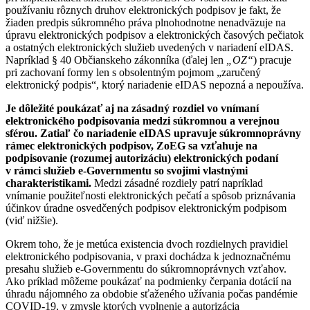
používaniu rôznych druhov elektronických podpisov je fakt, že
žiaden predpis súkromného práva plnohodnotne nenadväzuje na
úpravu elektronických podpisov a elektronických časových pečiatok
a ostatných elektronických služieb uvedených v nariadení eIDAS.
Napríklad § 40 Občianskeho zákonníka (ďalej len
„OZ“
) pracuje
pri zachovaní formy len s obsolentným pojmom „zaručený
elektronický podpis“, ktorý nariadenie eIDAS nepozná a nepoužíva.
Je dôležité poukázať aj na zásadný rozdiel vo vnímaní
elektronického podpisovania medzi súkromnou a verejnou
sférou. Zatiaľ čo nariadenie eIDAS upravuje súkromnoprávny
rámec elektronických podpisov, ZoEG sa vzťahuje na
podpisovanie (rozumej autorizáciu) elektronických podaní
v rámci služieb e-Governmentu so svojimi vlastnými
charakteristikami.
Medzi zásadné rozdiely patrí napríklad
vnímanie použiteľnosti elektronických pečatí a spôsob priznávania
účinkov úradne osvedčených podpisov elektronickým podpisom
(viď nižšie).
Okrem toho, že je metúca existencia dvoch rozdielnych pravidiel
elektronického podpisovania, v praxi dochádza k jednoznačnému
presahu služieb e-Governmentu do súkromnoprávnych vzťahov.
Ako príklad môžeme poukázať na podmienky čerpania dotácií na
úhradu nájomného za obdobie sťaženého užívania počas pandémie
COVID-19, v zmysle ktorých vyplnenie a autorizácia