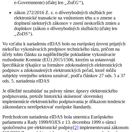
e-Governmente) (ďalej len
„ZoEG“
),
zákon 272/2016 Z. z. o dôveryhodných službách pre
elektronické transakcie na vnútornom trhu a o zmene a
doplnení niektorých zákonov v znení neskorších zmien a
doplnkov (zákon o dôveryhodných službách) (ďalej len
„ZoDS“
).
Vo vzťahu k nariadeniu eIDAS bolo na európskej úrovni prijatých
niekoľko vykonávacích predpisov technického rázu, pričom na
účely tohto článku za najdôležitejšie pokladáme vykonávacie
rozhodnutie Komisie (EÚ) 2015/1506, ktorým sa ustanovujú
špecifikácie týkajúce sa formátov zdokonalených elektronických
podpisov a zdokonalených elektronických pečatí, ktoré môžu
subjekty verejného sektora uznávať, podľa článkov 27 ods. 5 a 37
ods. 5. nariadenia eIDAS
Je dôležité nezabúdať na právny rámec úpravy elektronického
podpisovania, pretože historická skúsenosť slovenskej
implementácie elektronického podpisovania je dôkazom tendencie
zákonodarcu nerešpektovať európske štandardy.
Predchodcom nariadenia eIDAS bola smernica Európskeho
parlamentu a Rady 1999/93/ES z 13. decembra 1999 o rámci
spoločenstva pre elektronické podpisy
[2]
implementovaná zákonom