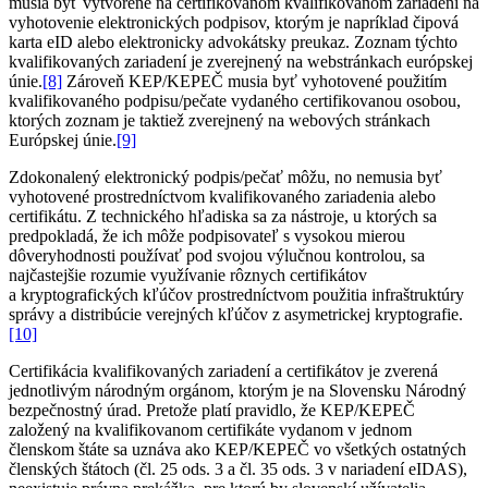
musia byť vytvorené na certifikovanom kvalifikovanom zariadení na
vyhotovenie elektronických podpisov, ktorým je napríklad čipová
karta eID alebo elektronicky advokátsky preukaz. Zoznam týchto
kvalifikovaných zariadení je zverejnený na webstránkach európskej
únie.
[8]
Zároveň KEP/KEPEČ musia byť vyhotovené použitím
kvalifikovaného podpisu/pečate vydaného certifikovanou osobou,
ktorých zoznam je taktiež zverejnený na webových stránkach
Európskej únie.
[9]
Zdokonalený elektronický podpis/pečať môžu, no nemusia byť
vyhotovené prostredníctvom kvalifikovaného zariadenia alebo
certifikátu. Z technického hľadiska sa za nástroje, u ktorých sa
predpokladá, že ich môže podpisovateľ s vysokou mierou
dôveryhodnosti používať pod svojou výlučnou kontrolou, sa
najčastejšie rozumie využívanie rôznych certifikátov
a kryptografických kľúčov prostredníctvom použitia infraštruktúry
správy a distribúcie verejných kľúčov z asymetrickej kryptografie.
[10]
Certifikácia kvalifikovaných zariadení a certifikátov je zverená
jednotlivým národným orgánom, ktorým je na Slovensku Národný
bezpečnostný úrad. Pretože platí pravidlo, že KEP/KEPEČ
založený na kvalifikovanom certifikáte vydanom v jednom
členskom štáte sa uznáva ako KEP/KEPEČ vo všetkých ostatných
členských štátoch (čl. 25 ods. 3 a čl. 35 ods. 3 v nariadení eIDAS),