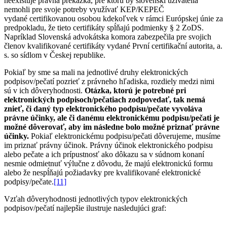
neexistuje právna prekážka, pre ktorú by slovenskí užívatelia
nemohli pre svoje potreby využívať KEP/KEPEČ
vydané certifikovanou osobou kdekoľvek v rámci Európskej únie za
predpokladu, že tieto certifikáty spĺňajú podmienky § 2 ZoDS.
Napríklad Slovenská advokátska komora zabezpečila pre svojich
členov kvalifikované certifikáty vydané První certifikační autorita, a.
s. so sídlom v Českej republike.
Pokiaľ by sme sa mali na jednotlivé druhy elektronických
podpisov/pečatí pozrieť z právneho hľadiska, rozdiely medzi nimi
sú v ich dôveryhodnosti.
Otázka, ktorú je potrebné pri
elektronických podpisoch/pečatiach zodpovedať, tak nemá
znieť, či daný typ elektronického podpisu/pečate vyvoláva
právne účinky, ale či danému elektronickému podpisu/pečati je
možné dôverovať, aby im následne bolo možné priznať právne
účinky.
Pokiaľ elektronickému podpisu/pečati dôverujeme, musíme
im priznať právny účinok. Právny účinok elektronického podpisu
alebo pečate a ich prípustnosť ako dôkazu sa v súdnom konaní
nesmie odmietnuť výlučne z dôvodu, že majú elektronickú formu
alebo že nespĺňajú požiadavky pre kvalifikované elektronické
podpisy/pečate.
[11]
Vzťah dôveryhodnosti jednotlivých typov elektronických
podpisov/pečatí najlepšie ilustruje nasledujúci graf: