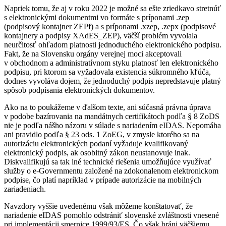
Napriek tomu, že aj v roku 2022 je možné sa ešte zriedkavo stretnúť
s elektronickými dokumentmi vo formáte s príponami .zep
(podpisový kontajner ZEPf) a s príponami .xzep, .zepx (podpisové
kontajnery a podpisy XAdES_ZEP), väčší problém vyvolala
neurčitosť ohľadom platnosti jednoduchého elektronického podpisu.
Fakt, že na Slovensku orgány verejnej moci akceptovali
v obchodnom a administratívnom styku platnosť len elektronického
podpisu, pri ktorom sa vyžadovala existencia súkromného kľúča,
dodnes vyvoláva dojem, že jednoduchý podpis nepredstavuje platný
spôsob podpísania elektronických dokumentov.
Ako na to poukážeme v ďalšom texte, ani súčasná právna úprava
v podobe bazírovania na mandátnych certifikátoch podľa § 8 ZoDS
nie je podľa nášho názoru v súlade s nariadením eIDAS. Nepomáha
ani pravidlo podľa § 23 ods. 1 ZoEG, v zmysle ktorého sa na
autorizáciu elektronických podaní vyžaduje kvalifikovaný
elektronický podpis, ak osobitný zákon neustanovuje inak.
Diskvalifikujú sa tak iné technické riešenia umožňujúce využívať
služby o e-Governmentu založené na zdokonalenom elektronickom
podpise, čo platí napríklad v prípade autorizácie na mobilných
zariadeniach.
Navzdory vyššie uvedenému však môžeme konštatovať, že
nariadenie eIDAS pomohlo odstrániť slovenské zvláštnosti vnesené
pri implementácii smernice 1999/93/ES. Čo však bráni väčšiemu