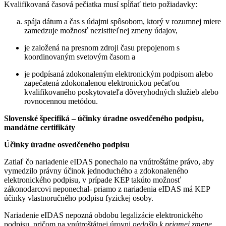
Kvalifikovaná časová pečiatka musí spĺňať tieto požiadavky:
spája dátum a čas s údajmi spôsobom, ktorý v rozumnej miere
zamedzuje možnosť nezistiteľnej zmeny údajov,
je založená na presnom zdroji času prepojenom s
koordinovaným svetovým časom a
je podpísaná zdokonaleným elektronickým podpisom alebo
zapečatená zdokonalenou elektronickou pečaťou
kvalifikovaného poskytovateľa dôveryhodných služieb alebo
rovnocennou metódou.
Slovenské špecifiká – účinky úradne osvedčeného podpisu,
mandátne certifikáty
Účinky úradne osvedčeného podpisu
Zatiaľ čo nariadenie eIDAS ponechalo na vnútroštátne právo, aby
vymedzilo právny účinok jednoduchého a zdokonaleného
elektronického podpisu, v prípade KEP takúto možnosť
zákonodarcovi neponechal- priamo z nariadenia eIDAS má KEP
účinky vlastnoručného podpisu fyzickej osoby.
Nariadenie eIDAS nepozná obdobu legalizácie elektronického
podpisu, pričom na vnútroštátnej úrovni
nedošlo k priamej zmene