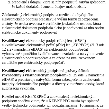
prepojené s údajmi, ktoré sa ním podpisujú, takým spôsobom,
že každú dodatočnú zmenu údajov možno zistiť.
Zdokonalený elektronický podpis na rozdiel od obyčajného
elektronického podpisu predstavuje vyššiu formu zabezpečenia
a istoty, že osoba uvedená v certifikáte je skutočne osobou, ktorá
elektronický dokument podpísala alebo je oprávnená za túto osobu
elektronické dokumenty podpisovať.
Kvalifikovaný
elektronický podpis (ďalej len
„KEP“
)
a kvalifikovaná elektronická pečať (ďalej len „
KEPEČ“
) (čl. 3 ods.
12 a 27 nariadenia eIDAS) sú elektronický podpis/pečať
vyhotovené s použitím kvalifikovaného zariadenia na vyhotovenie
elektronického podpisu/pečate a založené na kvalifikovanom
certifikáte pre elektronický podpis/pečať.
Kvalifikovaný elektronický podpis
má právny účinok
rovnocenný s vlastnoručným podpisom
(čl. 25 ods. 2 nariadenia
eIDAS) a predstavuje najvyššiu formu zabezpečenia zachovania
integrity elektronického podpisu a dôvery v totožnosti osoby, ktorá
autorizáciu vykonala.
Rozdiel medzi KEP/KEPEČ a zdokonaleným elektronickým
podpisom spočíva v tom, že u KEP/KEPEČ musia byť splnené
všetky technické podmienky ich použitia súčasne. To znamená, že