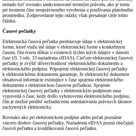
nemalo byť rovnako sankcionované trestným právom, ako je tomu
pri trestnom čine neoprávneného vyrobenia a používania platobného
prostriedku. Zodpovedanie tejto otázky však presahuje ciele tohto
článku.
Časové pečiatky
Elektronická časová pečiatka predstavuje údaje v elektronickej
forme, ktoré viažu iné údaje v elektronickej forme s konkrétnym
časom, čím tvoria dôkaz o existencii týchto iných údajov v danom
čase (čl. 3 ods. 33 nariadenia eIDAS). Cieľom elektronickej časovej
pečiatky je zvýšiť dôveryhodnosť elektronického dokumentu a
elektronického podpisu. Pripojenie elektronickej časovej pečiatky
k elektronickému dokumentu garantuje, že elektronický dokument
obsahoval informácie existujúce v čase spojenia elektronického
dokumentu s elektronickou časovou pečiatkou. Spojenie
elektronickej časovej pečiatky s elektronickým podpisom zasa
vypovedá o čase, kedy došlo vyhotoveniu elektronického podpisu,
čím je možné predísť nežiadúcemu antedatovaniu právnych úkonov
zachytených elektronicky.
Rovnako ako pri elektronickom podpise alebo pečati poznáme
viacero druhov časovej pečiatky. Nariadenia eIDAS pozná obyčajnú
časovú pečiatku a kvalifikovanú časovú pečiatku.