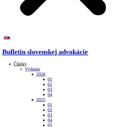
Bulletin slovenskej advokácie
Články
Vydania
2026
01
02
03
04
2025
01
02
03
04
05