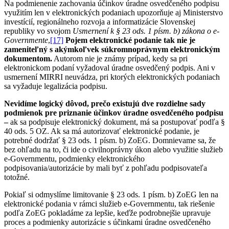
Na podmienenie zachovania účinkov úradne osvedčeného podpisu
využitím len v elektronických podaniach upozorňuje aj Ministerstvo
investícií, regionálneho rozvoja a informatizácie Slovenskej
republiky vo svojom
Usmernení k § 23 ods. 1 písm. b) zákona o e-
Governmente
,
[17]
Pojem elektronické podanie tak nie je
zameniteľný s akýmkoľvek súkromnoprávnym elektronickým
dokumentom.
Autorom nie je známy prípad, kedy sa pri
elektronickom podaní vyžadoval úradne osvedčený podpis. Ani v
usmernení MIRRI neuvádza, pri ktorých elektronických podaniach
sa vyžaduje legalizácia podpisu.
Nevidíme logický dôvod, prečo existujú dve rozdielne sady
podmienok pre priznanie účinkov úradne osvedčeného podpisu
–
ak sa podpisuje elektronický dokument, má sa postupovať podľa §
40 ods. 5 OZ. Ak sa má autorizovať elektronické podanie, je
potrebné dodržať § 23 ods. 1 písm. b) ZoEG. Domnievame sa, že
bez ohľadu na to, či ide o civilnoprávny úkon alebo využitie služieb
e-Governmentu, podmienky elektronického
podpisovania/autorizácie by mali byť z pohľadu podpisovateľa
totožné.
Pokiaľ si odmyslíme limitovanie § 23 ods. 1 písm. b) ZoEG len na
elektronické podania v rámci služieb e-Governmentu, tak riešenie
podľa ZoEG pokladáme za lepšie, keďže podrobnejšie upravuje
proces a podmienky autorizácie s účinkami úradne osvedčeného