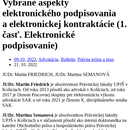
Vybrané aspekty
elektronického podpisovania
a elektronickej kontraktácie (1.
časť. Elektronické
podpisovanie)
09-10
,
2022
,
Advokácia
,
Bulletin
,
Právna teória a prax
21. 10. 2022
JUDr. Martin FRIEDRICH, JUDr. Martina SEMANOVÁ
JUDr. Martin Friedrich
je absolventom Právnickej fakulty UPJŠ v
Košiciach. Od roku 2013 pôsobí ako advokát v Košiciach, od roku
2017 je členom Pracovnej skupiny pre elektronizáciu výkonu
advokácie SAK a od roku 2021 je členom X. disciplinárneho senátu
SAK.
JUDr. Martina Semanová
je absolventkou Právnickej fakulty
UPJŠ v Košiciach a v súčasnosti pôsobí ako interná doktorandka na
katedre Obchodného práva a hospodárskeho práva Právnickej