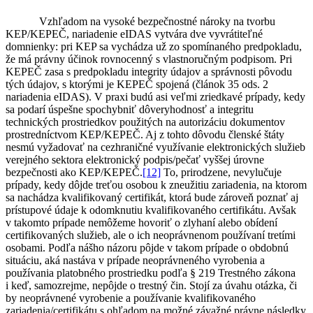
Vzhľadom na vysoké bezpečnostné nároky na tvorbu
KEP/KEPEČ, nariadenie eIDAS vytvára dve vyvrátiteľné
domnienky: pri KEP sa vychádza už zo spomínaného predpokladu,
že má právny účinok rovnocenný s vlastnoručným podpisom. Pri
KEPEČ zasa s predpokladu integrity údajov a správnosti pôvodu
tých údajov, s ktorými je KEPEČ spojená (článok 35 ods. 2
nariadenia eIDAS). V praxi budú asi veľmi zriedkavé prípady, kedy
sa podarí úspešne spochybniť dôveryhodnosť a integritu
technických prostriedkov použitých na autorizáciu dokumentov
prostredníctvom KEP/KEPEČ. Aj z tohto dôvodu členské štáty
nesmú vyžadovať na cezhraničné využívanie elektronických služieb
verejného sektora elektronický podpis/pečať vyššej úrovne
bezpečnosti ako KEP/KEPEČ.
[12]
To, prirodzene, nevylučuje
prípady, kedy dôjde treťou osobou k zneužitiu zariadenia, na ktorom
sa nachádza kvalifikovaný certifikát, ktorá bude zároveň poznať aj
prístupové údaje k odomknutiu kvalifikovaného certifikátu. Avšak
v takomto prípade nemôžeme hovoriť o zlyhaní alebo obídení
certifikovaných služieb, ale o ich neoprávnenom používaní tretími
osobami. Podľa nášho názoru pôjde v takom prípade o obdobnú
situáciu, aká nastáva v prípade neoprávneného vyrobenia a
používania platobného prostriedku podľa § 219 Trestného zákona
i keď, samozrejme, nepôjde o trestný čin. Stojí za úvahu otázka, či
by neoprávnené vyrobenie a používanie kvalifikovaného
zariadenia/certifikátu s ohľadom na možné závažné právne následky