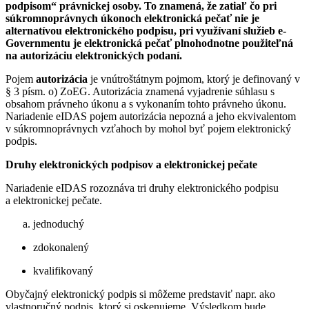
podpisom“ právnickej osoby. To znamená, že zatiaľ čo pri
súkromnoprávnych úkonoch elektronická pečať nie je
alternatívou elektronického podpisu, pri využívaní služieb e-
Governmentu je elektronická pečať plnohodnotne použiteľná
na autorizáciu elektronických podaní.
Pojem
autorizácia
je vnútroštátnym pojmom, ktorý je definovaný v
§ 3 písm. o) ZoEG. Autorizácia znamená vyjadrenie súhlasu s
obsahom právneho úkonu a s vykonaním tohto právneho úkonu.
Nariadenie eIDAS pojem autorizácia nepozná a jeho ekvivalentom
v súkromnoprávnych vzťahoch by mohol byť pojem elektronický
podpis.
Druhy elektronických podpisov a elektronickej pečate
Nariadenie eIDAS rozoznáva tri druhy elektronického podpisu
a elektronickej pečate.
jednoduchý
zdokonalený
kvalifikovaný
Obyčajný elektronický podpis si môžeme predstaviť napr. ako
vlastnoručný podpis, ktorý si oskenujeme. Výsledkom bude