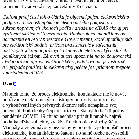
fakulty UPJŠ v Košiciach. Zároveň pôsobí ako advokátsky
koncipient v advokátskej kancelárii v Košiciach.
Cieľom prvej časti tohto článku je objasniť pojem elektronického
podpisu a možnosti aplikácie elektronického podpisu pri
súkromnoprávnych úkonoch podľa nariadenia eIDAS ako aj pri
využívaní služieb e-Governmentu. Poukazujeme na odklony od
nariadenia eIDAS v priestore e-Governmentu, ktoré uplatňuje štát
pre elektronický podpis, pričom prax smeruje k začleneniu
niektorých súkromnoprávnych úkonov do elektronických služieb
ponúkaných štátom. Zároveň autori upozornia na to, že slovenská
civilnoprávna úprava elektronického podpisovania je zastaralá
a v prípade používania elektronickej pečate je v priamom rozpore
s nariadením eIDAS.
Úvod
*
Napriek tomu, že proces elektronickej kontraktácie nie je nový,
používanie elektronických nástrojov pri uzatváraní zmlúv
a vykonávaní iných právnych úkonov stále nenaplnilo svoj
potenciál. Podmienky čerpania rôznych štátnych dotácií počas
pandémie COVID-19 chtiac-nechtiac prinútili mnohé, najmä
podnikateľské subjekty, využívať elektronické služby štátu.
Manuály a video návody bezpochyby pomohli zjednodušiť proces
elektronickej komunikácie so štátom, no samé osebe nevysvetlili
význam elektronického podpisu a jeho využiteľnosť aj v iných