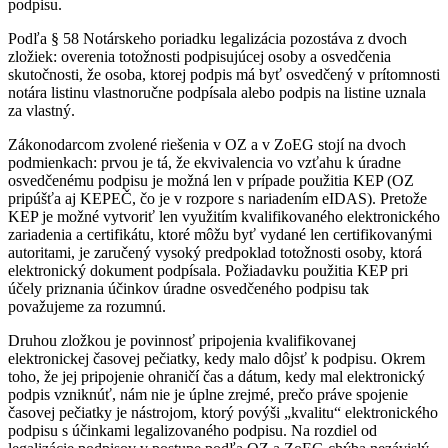
podpisu.
Podľa § 58 Notárskeho poriadku legalizácia pozostáva z dvoch
zložiek: overenia totožnosti podpisujúcej osoby a osvedčenia
skutočnosti, že osoba, ktorej podpis má byť osvedčený v prítomnosti
notára listinu vlastnoručne podpísala alebo podpis na listine uznala
za vlastný.
Zákonodarcom zvolené riešenia v OZ a v ZoEG stojí na dvoch
podmienkach: prvou je tá, že ekvivalencia vo vzťahu k úradne
osvedčenému podpisu je možná len v prípade použitia KEP (OZ
pripúšťa aj KEPEČ, čo je v rozpore s nariadením eIDAS). Pretože
KEP je možné vytvoriť len využitím kvalifikovaného elektronického
zariadenia a certifikátu, ktoré môžu byť vydané len certifikovanými
autoritami, je zaručený vysoký predpoklad totožnosti osoby, ktorá
elektronický dokument podpísala. Požiadavku použitia KEP pri
účely priznania účinkov úradne osvedčeného podpisu tak
považujeme za rozumnú.
Druhou zložkou je povinnosť pripojenia kvalifikovanej
elektronickej časovej pečiatky, kedy malo dôjsť k podpisu. Okrem
toho, že jej pripojenie ohraničí čas a dátum, kedy mal elektronický
podpis vzniknúť, nám nie je úplne zrejmé, prečo práve spojenie
časovej pečiatky je nástrojom, ktorý povýši „kvalitu“ elektronického
podpisu s účinkami legalizovaného podpisu. Na rozdiel od