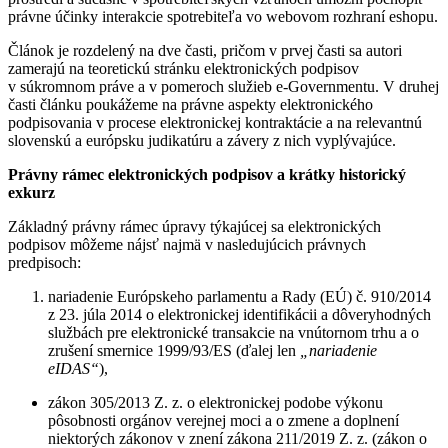
právne účinky interakcie spotrebiteľa vo webovom rozhraní eshopu.
Článok je rozdelený na dve časti, pričom v prvej časti sa autori
zamerajú na teoretickú stránku elektronických podpisov
v súkromnom práve a v pomeroch služieb e-Governmentu. V druhej
časti článku poukážeme na právne aspekty elektronického
podpisovania v procese elektronickej kontraktácie a na relevantnú
slovenskú a európsku judikatúru a závery z nich vyplývajúce.
Právny rámec elektronických podpisov a krátky historický
exkurz
Základný právny rámec úpravy týkajúcej sa elektronických
podpisov môžeme nájsť najmä v nasledujúcich právnych
predpisoch:
nariadenie Európskeho parlamentu a Rady (EÚ) č. 910/2014
z 23. júla 2014 o elektronickej identifikácii a dôveryhodných
službách pre elektronické transakcie na vnútornom trhu a o
zrušení smernice 1999/93/ES (ďalej len
„nariadenie
eIDAS“
),
zákon 305/2013 Z. z. o elektronickej podobe výkonu
pôsobnosti orgánov verejnej moci a o zmene a doplnení
niektorých zákonov v znení zákona 211/2019 Z. z. (zákon o