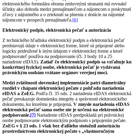
elektronického formulára oboma zmluvnými stranami má rovnaké
účinky ako dohoda medzi prenajímateľom a nájomcom o poskytnutí
zľavy z nájomného a o zrieknutí sa plnenia z dotácie na nájomné
nájomcom v prospech prenajímateľa.
[6]
Elektronický podpis, elektronická pečať a autorizácia
Z technického hľadiska elektronický podpis a elektronická pečať
predstavujú údaje v elektronickej forme, ktoré sú pripojené alebo
logicky pridružené k iným údajom v elektronickej forme a ktoré
podpisovateľ používa na podpisovanie (čl. 3 body 10 a 25
nariadenie eIDAS).
Zatiaľ čo elektronický podpis sa vzťahuje ku
konkrétnej fyzickej osobe, elektronická pečať je vydávaná
právnickým osobám vrátane orgánov verejnej moci.
Medzi zvláštnosti slovenskej implementácie patrí diametrálny
rozdiel v chápaní elektronickej pečate z pohľadu nariadenia
eIDAS a ZoEG.
Podľa čl. 35 ods. 2 nariadenia eIDAS elektronická
pečať preukazuje domnienku integrity a správnosti elektronického
dokumentu, ku ktorému je pripojená
. V zmysle nariadenia eIDAS
elektronická pečať sama osebe nie je určená na elektronické
podpisovanie.
[7]
Nariadenie eIDAS predpokladá pri právnickej
osobe podpisovanie elektronickým podpisom s pripojením pečate.
ZoEG v § 23 ods. 1 však bez ďalšieho stotožnil autorizáciu
prostredníctvom elektronickej pečate s „vlastnoručným