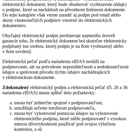
elektronický dokument, ktorý bude obsahovať vyobrazenie (údaje)
o podpise, ktoré sa nachádzali na pôvodnom listinnom dokumente.
Do tejto kategórie však vieme zaradiť aj podpis pod email alebo
skeny vlastnoručných podpisov vnorené do elektronických
dokumentov.
Obyčajný elektronický podpis predstavuje najmenšiu úroveň
garancie toho, že elektronický dokument bol skutočne elektronicky
podpísaný tou osobou, ktorej podpis je na ňom vyobrazený alebo
v ňom uvedený.
Elektronická pečať podľa nariadenia eIDAS neslúži na
podpisovanie, ale na potvrdenie neporušiteľnosti a nedotknuteľnosti
údajov a správnosti pôvodu týchto údajov nachádzajúcich
v elektronickom dokumente.
Zdokonalený
elektronický podpis a elektronická pečať (čl. 26 a 36
nariadenia eIDAS) musia spĺňať tieto požiadavky:
musia byť jedinečne spojené s podpisovateľom,
umožňujú určenie totožnosti podpisovateľa,
musia byť vyhotovené pomocou údajov na vyhotovenie
elektronického podpisu, ktoré môže podpisovateľ s vysokou
mierou dôveryhodnosti používať pod svojou výlučnou
kontrolou, a sú