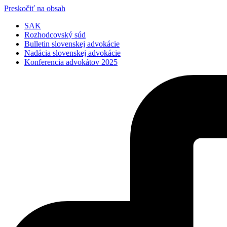
Preskočiť na obsah
SAK
Rozhodcovský súd
Bulletin slovenskej advokácie
Nadácia slovenskej advokácie
Konferencia advokátov 2025