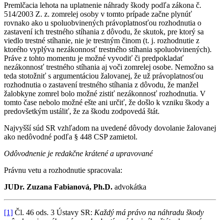
Premlčacia lehota na uplatnenie náhrady škody podľa zákona č.
514/2003 Z. z. zomrelej osoby v tomto prípade začne plynúť
rovnako ako u spoluobvinených právoplatnosťou rozhodnutia o
zastavení ich trestného stíhania z dôvodu, že skutok, pre ktorý sa
viedlo trestné stíhanie, nie je trestným činom (t. j. rozhodnutie z
ktorého vyplýva nezákonnosť trestného stíhania spoluobvinených).
Práve z tohto momentu je možné vyvodiť či predpokladať
nezákonnosť trestného stíhania aj voči zomrelej osobe. Nemožno sa
teda stotožniť s argumentáciou žalovanej, že už právoplatnosťou
rozhodnutia o zastavení trestného stíhania z dôvodu, že manžel
žalobkyne zomrel bolo možné zistiť nezákonnosť rozhodnutia. V
tomto čase nebolo možné ešte ani určiť, že došlo k vzniku škody a
predovšetkým ustáliť, že za škodu zodpovedá štát.
Najvyšší súd SR vzhľadom na uvedené dôvody dovolanie žalovanej
ako nedôvodné podľa § 448 CSP zamietol.
Odôvodnenie je redakčne krátené a upravované
Právnu vetu a rozhodnutie spracovala:
JUDr. Zuzana Fabianová, Ph.D.
advokátka
[1]
Čl. 46 ods. 3 Ústavy SR:
Každý má právo na náhradu škody