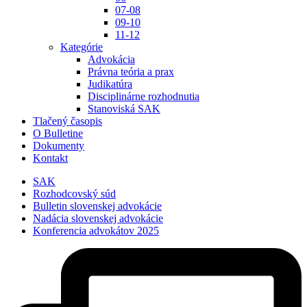
07-08
09-10
11-12
Kategórie
Advokácia
Právna teória a prax
Judikatúra
Disciplinárne rozhodnutia
Stanoviská SAK
Tlačený časopis
O Bulletine
Dokumenty
Kontakt
SAK
Rozhodcovský súd
Bulletin slovenskej advokácie
Nadácia slovenskej advokácie
Konferencia advokátov 2025