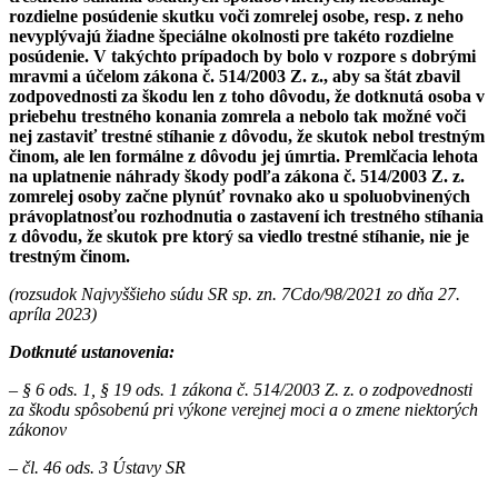
rozdielne posúdenie skutku voči zomrelej osobe, resp. z neho
nevyplývajú žiadne špeciálne okolnosti pre takéto rozdielne
posúdenie. V takýchto prípadoch by bolo v rozpore s dobrými
mravmi a účelom zákona č. 514/2003 Z. z., aby sa štát zbavil
zodpovednosti za škodu len z toho dôvodu, že dotknutá osoba v
priebehu trestného konania zomrela a nebolo tak možné voči
nej zastaviť trestné stíhanie z dôvodu, že skutok nebol trestným
činom, ale len formálne z dôvodu jej úmrtia. Premlčacia lehota
na uplatnenie náhrady škody podľa zákona č. 514/2003 Z. z.
zomrelej osoby začne plynúť rovnako ako u spoluobvinených
právoplatnosťou rozhodnutia o zastavení ich trestného stíhania
z dôvodu, že skutok pre ktorý sa viedlo trestné stíhanie, nie je
trestným činom.
(rozsudok Najvyššieho súdu SR sp. zn. 7Cdo/98/2021 zo dňa 27.
apríla 2023)
Dotknuté ustanovenia:
– § 6 ods. 1, § 19 ods. 1 zákona č. 514/2003 Z. z. o zodpovednosti
za škodu spôsobenú pri výkone verejnej moci a o zmene niektorých
zákonov
– čl. 46 ods. 3 Ústavy SR