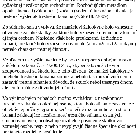
spôsobnej nezákonným rozhodnutím. Rozhodujúcim meradlom
opodstatnenosti (zákonností) začatia (vedenia) trestného stíhania, je
neskorší výsledok trestného konania (4Cdo/183/2009).
Zo súdneho spisu vyplýva, že manželovi žalobkyne bolo vznesené
obvinenie za také skutky, za ktoré bolo vznesené obvinenie v konaní
aj iným osobám. Následne však bolo preukázané, že žiadne z
konaní, pre ktoré bolo vznesené obvinenie (aj manželovi žalobkyne)
nemalo charakter trestnej činnosti.
Vzhľadom na vyššie uvedené by bolo v rozpore s dobrými mravmi
a účelom zákona č. 514/2003 Z. z., aby sa žalovaná zbavila
zodpovednosti za škodu len z toho dôvodu, že manžel žalobkyne v
priebehu trestného konania zomrel a nebolo tak možné voči nemu
zastaviť trestné stíhanie z dôvodu, že skutok nebol trestným činom,
ale len formálne z dôvodu jeho úmrtia.
Vo výnimočných prípadoch možno vychádzať z nezákonnosti
trestného stíhania konkrétnej osoby, ktorej bolo stíhanie zastavené z
objektívnej príčiny jej smrti, keď konečné rozhodnutie v trestnom
konaní zakladajúce nezákonnosť trestného stíhania ostatných
spoluobvinených, neobsahuje rozdielne posúdenie skutku voči
zomrelej osobe, resp. z neho nevyplývajú žiadne špeciálne okolnosti
pre takéto rozdielne posúdenie.