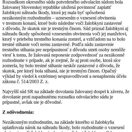
Rozsudkom okresného súdu potvrdeného odvolacím súdom bola
žalovanej Slovenskej republike uložená povinnosť zaplatiť
žalobkyni náhradu škody, ktorá jej mala byť spôsobená
nezákonným rozhodnutím – uznesením o vznesení obvinenia
v trestnom konaní, ktoré bolo následne voči žalobkyni zastavené
z dôvodu, že skutok nie je trestným činom. Súd priznal žalobkyni aj
náhradu škody spôsobenú vznesením obvinenia voči jej manželovi,
ktorý v priebehu trestného konania zomrel, a vzhľadom na to bolo
trestné stíhanie voči nemu zastavené. Podľa súdu zastavenie
trestného stíhania pre neprípustnosť z dôvodu smrti osoby nemôže
viesť k tomu, že žalovaná neponesie zodpovednosť za nezákonné
rozhodnutie v prípade, ak je zrejmé, že aj proti osobe, ktorá síce
zomrela, by bolo trestné stíhanie neskôr zastavené z dôvodu, že
skutok, pre ktorý bola stíhaná, nie je trestným činom. Opačný
výklad by viedol k extrémnej nespravodlivosti a nenaplneniu účelu
zákona č. 514/2003 Z. z.
Najvyšší súd SR na základe dovolania žalovanej dospel k záveru, že
dovolanie proti napadnutému rozsudku odvolacieho súdu je
prípustné, avšak nie je dôvodné.
Z odôvodnenia:
Nezákonným rozhodnutím, na základe ktorého si žalobkyňa
uplatňovala nárok na náhradu škody, bolo rozhodnutie o vznesení