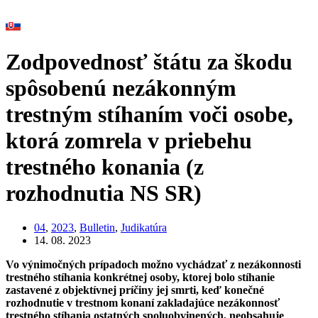
Zodpovednosť štátu za škodu
spôsobenú nezákonným
trestným stíhaním voči osobe,
ktorá zomrela v priebehu
trestného konania (z
rozhodnutia NS SR)
04
,
2023
,
Bulletin
,
Judikatúra
14. 08. 2023
Vo výnimočných prípadoch možno vychádzať z nezákonnosti
trestného stíhania konkrétnej osoby, ktorej bolo stíhanie
zastavené z objektívnej príčiny jej smrti, keď konečné
rozhodnutie v trestnom konaní zakladajúce nezákonnosť
trestného stíhania ostatných spoluobvinených, neobsahuje