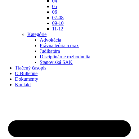
04
05
06
07-08
09-10
11-12
Kategórie
Advokácia
Právna teória a prax
Judikatúra
Disciplinárne rozhodnutia
Stanoviská SAK
Tlačený časopis
O Bulletine
Dokumenty
Kontakt