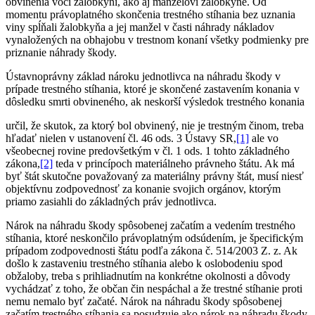
obvinenia voči žalobkyni, ako aj manželovi žalobkyne. Od
momentu právoplatného skončenia trestného stíhania bez uznania
viny spĺňali žalobkyňa a jej manžel v časti náhrady nákladov
vynaložených na obhajobu v trestnom konaní všetky podmienky pre
priznanie náhrady škody.
Ústavnoprávny základ nároku jednotlivca na náhradu škody v
prípade trestného stíhania, ktoré je skončené zastavením konania v
dôsledku smrti obvineného, ak neskorší výsledok trestného konania
určil, že skutok, za ktorý bol obvinený, nie je trestným činom, treba
hľadať nielen v ustanovení čl. 46 ods. 3 Ústavy SR,
[1]
ale vo
všeobecnej rovine predovšetkým v čl. 1 ods. 1 tohto základného
zákona,
[2]
teda v princípoch materiálneho právneho štátu. Ak má
byť štát skutočne považovaný za materiálny právny štát, musí niesť
objektívnu zodpovednosť za konanie svojich orgánov, ktorým
priamo zasiahli do základných práv jednotlivca.
Nárok na náhradu škody spôsobenej začatím a vedením trestného
stíhania, ktoré neskončilo právoplatným odsúdením, je špecifickým
prípadom zodpovednosti štátu podľa zákona č. 514/2003 Z. z. Ak
došlo k zastaveniu trestného stíhania alebo k oslobodeniu spod
obžaloby, treba s prihliadnutím na konkrétne okolnosti a dôvody
vychádzať z toho, že občan čin nespáchal a že trestné stíhanie proti
nemu nemalo byť začaté. Nárok na náhradu škody spôsobenej
začatím trestného stíhania sa posudzuje ako nárok na náhradu škody