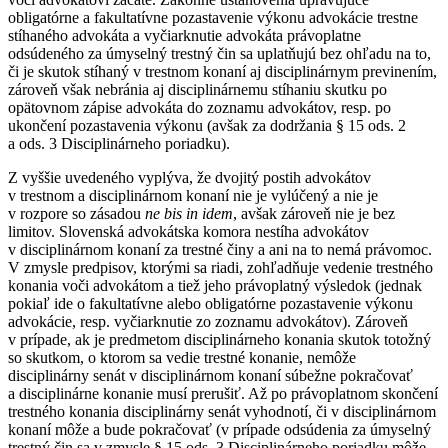
obligatórne a fakultatívne pozastavenie výkonu advokácie trestne
stíhaného advokáta a vyčiarknutie advokáta právoplatne
odsúdeného za úmyselný trestný čin sa uplatňujú bez ohľadu na to,
či je skutok stíhaný v trestnom konaní aj disciplinárnym previnením,
zároveň však nebránia aj disciplinárnemu stíhaniu skutku po
opätovnom zápise advokáta do zoznamu advokátov, resp. po
ukončení pozastavenia výkonu (avšak za dodržania § 15 ods. 2
a ods. 3 Disciplinárneho poriadku).
Z vyššie uvedeného vyplýva, že dvojitý postih advokátov
v trestnom a disciplinárnom konaní nie je vylúčený a nie je
v rozpore so zásadou
ne bis in idem
, avšak zároveň nie je bez
limitov. Slovenská advokátska komora nestíha advokátov
v disciplinárnom konaní za trestné činy a ani na to nemá právomoc.
V zmysle predpisov, ktorými sa riadi, zohľadňuje vedenie trestného
konania voči advokátom a tiež jeho právoplatný výsledok (jednak
pokiaľ ide o fakultatívne alebo obligatórne pozastavenie výkonu
advokácie, resp. vyčiarknutie zo zoznamu advokátov). Zároveň
v prípade, ak je predmetom disciplinárneho konania skutok totožný
so skutkom, o ktorom sa vedie trestné konanie, nemôže
disciplinárny senát v disciplinárnom konaní súbežne pokračovať
a disciplinárne konanie musí prerušiť. Až po právoplatnom skončení
trestného konania disciplinárny senát vyhodnotí, či v disciplinárnom
konaní môže a bude pokračovať (v prípade odsúdenia za úmyselný
trestný čin sa v zmysle § 15 ods. 3 Disciplinárneho poriadku môže