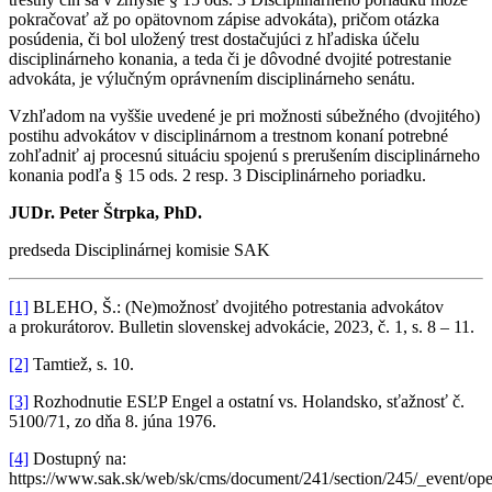
pokračovať až po opätovnom zápise advokáta), pričom otázka
posúdenia, či bol uložený trest dostačujúci z hľadiska účelu
disciplinárneho konania, a teda či je dôvodné dvojité potrestanie
advokáta, je výlučným oprávnením disciplinárneho senátu.
Vzhľadom na vyššie uvedené je pri možnosti súbežného (dvojitého)
postihu advokátov v disciplinárnom a trestnom konaní potrebné
zohľadniť aj procesnú situáciu spojenú s prerušením disciplinárneho
konania podľa § 15 ods. 2 resp. 3 Disciplinárneho poriadku.
JUDr. Peter Štrpka, PhD.
predseda Disciplinárnej komisie SAK
[1]
BLEHO, Š.: (Ne)možnosť dvojitého potrestania advokátov
a prokurátorov. Bulletin slovenskej advokácie, 2023, č. 1, s. 8 – 11.
[2]
Tamtiež, s. 10.
[3]
Rozhodnutie ESĽP Engel a ostatní vs. Holandsko, sťažnosť č.
5100/71, zo dňa 8. júna 1976.
[4]
Dostupný na:
https://www.sak.sk/web/sk/cms/document/241/section/245/_event/ope