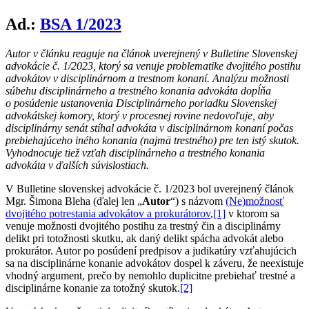
Ad.:
BSA 1/2023
Autor v článku reaguje na článok uverejnený v Bulletine Slovenskej
advokácie č. 1/2023, ktorý sa venuje problematike dvojitého postihu
advokátov v disciplinárnom a trestnom konaní. Analýzu možnosti
súbehu disciplinárneho a trestného konania advokáta dopĺňa
o posúdenie ustanovenia Disciplinárneho poriadku Slovenskej
advokátskej komory, ktorý v procesnej rovine nedovoľuje, aby
disciplinárny senát stíhal advokáta v disciplinárnom konaní počas
prebiehajúceho iného konania (najmä trestného) pre ten istý skutok.
Vyhodnocuje tiež vzťah disciplinárneho a trestného konania
advokáta v ďalších súvislostiach.
V Bulletine slovenskej advokácie č. 1/2023 bol uverejnený článok
Mgr. Šimona Bleha (ďalej len „
Autor
“) s názvom
(Ne)možnosť
dvojitého potrestania advokátov a prokurátorov
,
[1]
v ktorom sa
venuje možnosti dvojitého postihu za trestný čin a disciplinárny
delikt pri totožnosti skutku, ak daný delikt spácha advokát alebo
prokurátor. Autor po posúdení predpisov a judikatúry vzťahujúcich
sa na disciplinárne konanie advokátov dospel k záveru, že neexistuje
vhodný argument, prečo by nemohlo duplicitne prebiehať trestné a
disciplinárne konanie za totožný skutok.
[2]