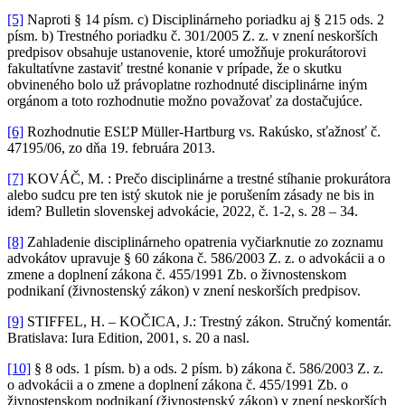
[5]
Naproti § 14 písm. c) Disciplinárneho poriadku aj § 215 ods. 2
písm. b) Trestného poriadku č. 301/2005 Z. z. v znení neskorších
predpisov obsahuje ustanovenie, ktoré umožňuje prokurátorovi
fakultatívne zastaviť trestné konanie v prípade, že o skutku
obvineného bolo už právoplatne rozhodnuté disciplinárne iným
orgánom a toto rozhodnutie možno považovať za dostačujúce.
[6]
Rozhodnutie ESĽP Müller-Hartburg vs. Rakúsko, sťažnosť č.
47195/06, zo dňa 19. februára 2013.
[7]
KOVÁČ, M. : Prečo disciplinárne a trestné stíhanie prokurátora
alebo sudcu pre ten istý skutok nie je porušením zásady ne bis in
idem? Bulletin slovenskej advokácie, 2022, č. 1-2, s. 28 – 34.
[8]
Zahladenie disciplinárneho opatrenia vyčiarknutie zo zoznamu
advokátov upravuje § 60 zákona č. 586/2003 Z. z. o advokácii a o
zmene a doplnení zákona č. 455/1991 Zb. o živnostenskom
podnikaní (živnostenský zákon) v znení neskorších predpisov.
[9]
STIFFEL, H. – KOČICA, J.: Trestný zákon. Stručný komentár.
Bratislava: Iura Edition, 2001, s. 20 a nasl.
[10]
§ 8 ods. 1 písm. b) a ods. 2 písm. b) zákona č. 586/2003 Z. z.
o advokácii a o zmene a doplnení zákona č. 455/1991 Zb. o
živnostenskom podnikaní (živnostenský zákon) v znení neskorších