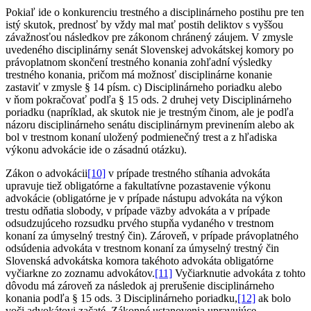
Pokiaľ ide o konkurenciu trestného a disciplinárneho postihu pre ten
istý skutok, prednosť by vždy mal mať postih deliktov s vyššou
závažnosťou následkov pre zákonom chránený záujem. V zmysle
uvedeného disciplinárny senát Slovenskej advokátskej komory po
právoplatnom skončení trestného konania zohľadní výsledky
trestného konania, pričom má možnosť disciplinárne konanie
zastaviť v zmysle § 14 písm. c) Disciplinárneho poriadku alebo
v ňom pokračovať podľa § 15 ods. 2 druhej vety Disciplinárneho
poriadku (napríklad, ak skutok nie je trestným činom, ale je podľa
názoru disciplinárneho senátu disciplinárnym previnením alebo ak
bol v trestnom konaní uložený podmienečný trest a z hľadiska
výkonu advokácie ide o zásadnú otázku).
Zákon o advokácii
[10]
v prípade trestného stíhania advokáta
upravuje tiež obligatórne a fakultatívne pozastavenie výkonu
advokácie (obligatórne je v prípade nástupu advokáta na výkon
trestu odňatia slobody, v prípade väzby advokáta a v prípade
odsudzujúceho rozsudku prvého stupňa vydaného v trestnom
konaní za úmyselný trestný čin). Zároveň, v prípade právoplatného
odsúdenia advokáta v trestnom konaní za úmyselný trestný čin
Slovenská advokátska komora takéhoto advokáta obligatórne
vyčiarkne zo zoznamu advokátov.
[11]
Vyčiarknutie advokáta z tohto
dôvodu má zároveň za následok aj prerušenie disciplinárneho
konania podľa § 15 ods. 3 Disciplinárneho poriadku,
[12]
ak bolo
voči advokátovi začaté. Zákonné ustanovenia upravujúce