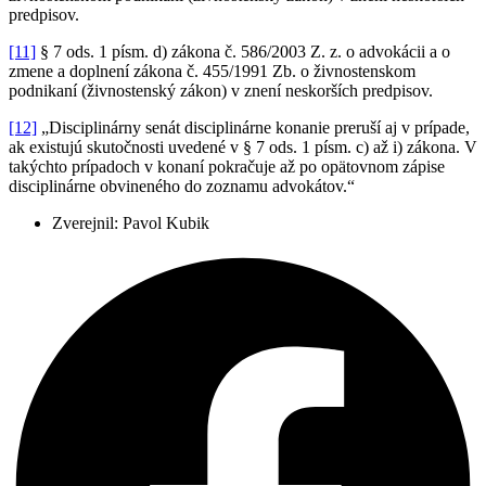
predpisov.
[11]
§ 7 ods. 1 písm. d) zákona č. 586/2003 Z. z. o advokácii a o
zmene a doplnení zákona č. 455/1991 Zb. o živnostenskom
podnikaní (živnostenský zákon) v znení neskorších predpisov.
[12]
„Disciplinárny senát disciplinárne konanie preruší aj v prípade,
ak existujú skutočnosti uvedené v § 7 ods. 1 písm. c) až i) zákona. V
takýchto prípadoch v konaní pokračuje až po opätovnom zápise
disciplinárne obvineného do zoznamu advokátov.“
Zverejnil:
Pavol Kubik