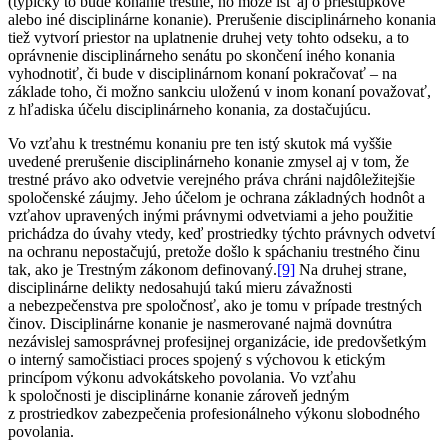
(typicky to bude konanie trestné, no môže ísť aj o priestupkové
alebo iné disciplinárne konanie). Prerušenie disciplinárneho konania
tiež vytvorí priestor na uplatnenie druhej vety tohto odseku, a to
oprávnenie disciplinárneho senátu po skončení iného konania
vyhodnotiť, či bude v disciplinárnom konaní pokračovať – na
základe toho, či možno sankciu uloženú v inom konaní považovať,
z hľadiska účelu disciplinárneho konania, za dostačujúcu.
Vo vzťahu k trestnému konaniu pre ten istý skutok má vyššie
uvedené prerušenie disciplinárneho konanie zmysel aj v tom, že
trestné právo ako odvetvie verejného práva chráni najdôležitejšie
spoločenské záujmy. Jeho účelom je ochrana základných hodnôt a
vzťahov upravených inými právnymi odvetviami a jeho použitie
prichádza do úvahy vtedy, keď prostriedky týchto právnych odvetví
na ochranu nepostačujú, pretože došlo k spáchaniu trestného činu
tak, ako je Trestným zákonom definovaný.
[9]
Na druhej strane,
disciplinárne delikty nedosahujú takú mieru závažnosti
a nebezpečenstva pre spoločnosť, ako je tomu v prípade trestných
činov. Disciplinárne konanie je nasmerované najmä dovnútra
nezávislej samosprávnej profesijnej organizácie, ide predovšetkým
o interný samočistiaci proces spojený s výchovou k etickým
princípom výkonu advokátskeho povolania. Vo vzťahu
k spoločnosti je disciplinárne konanie zároveň jedným
z prostriedkov zabezpečenia profesionálneho výkonu slobodného
povolania.