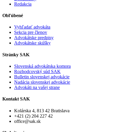
Redakcia
Obľúbené
Vyhľadať advokáta
Sekcia pre členov
Advokátske predpisy
Advokátske skúšky
Stránky SAK
Slovenská advokátska komora
Rozhodcovský súd SAK
Bulletin slovenskej advokácie
Nadácia slovenskej advokácie
Advokáti na vašej strane
Kontakt SAK
Kolárska 4, 813 42 Bratislava
+421 (2) 204 227 42
office@sak.sk