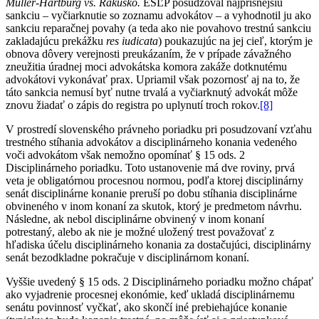
Müller-Hartburg vs. Rakúsko.
ESĽP posudzoval najprísnejšiu
sankciu – vyčiarknutie so zoznamu advokátov – a vyhodnotil ju ako
sankciu reparačnej povahy (a teda ako nie povahovo trestnú sankciu
zakladajúcu prekážku
res iudicata
) poukazujúc na jej cieľ, ktorým je
obnova dôvery verejnosti preukázaním, že v prípade závažného
zneužitia úradnej moci advokátska komora zakáže dotknutému
advokátovi vykonávať prax. Upriamil však pozornosť aj na to, že
táto sankcia nemusí byť nutne trvalá a vyčiarknutý advokát môže
znovu žiadať o zápis do registra po uplynutí troch rokov.
[8]
V prostredí slovenského právneho poriadku pri posudzovaní vzťahu
trestného stíhania advokátov a disciplinárneho konania vedeného
voči advokátom však nemožno opomínať § 15 ods. 2
Disciplinárneho poriadku. Toto ustanovenie má dve roviny, prvá
veta je obligatórnou procesnou normou, podľa ktorej disciplinárny
senát disciplinárne konanie preruší po dobu stíhania disciplinárne
obvineného v inom konaní za skutok, ktorý je predmetom návrhu.
Následne, ak nebol disciplinárne obvinený v inom konaní
potrestaný, alebo ak nie je možné uložený trest považovať z
hľadiska účelu disciplinárneho konania za dostačujúci, disciplinárny
senát bezodkladne pokračuje v disciplinárnom konaní.
Vyššie uvedený § 15 ods. 2 Disciplinárneho poriadku možno chápať
ako vyjadrenie procesnej ekonómie, keď ukladá disciplinárnemu
senátu povinnosť vyčkať, ako skončí iné prebiehajúce konanie