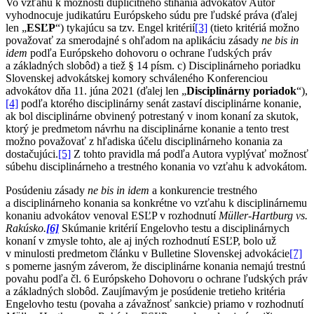
Vo vzťahu k možnosti duplicitného stíhania advokátov Autor
vyhodnocuje judikatúru Európskeho súdu pre ľudské práva (ďalej
len „
ESĽP
“) tykajúcu sa tzv. Engel kritérií
[3]
(tieto kritériá možno
považovať za smerodajné s ohľadom na aplikáciu zásady
ne bis in
idem
podľa Európskeho dohovoru o ochrane ľudských práv
a základných slobôd) a tiež § 14 písm. c) Disciplinárneho poriadku
Slovenskej advokátskej komory schváleného Konferenciou
advokátov dňa 11. júna 2021 (ďalej len „
Disciplinárny poriadok
“),
[4]
podľa ktorého disciplinárny senát zastaví disciplinárne konanie,
ak bol disciplinárne obvinený potrestaný v inom konaní za skutok,
ktorý je predmetom návrhu na disciplinárne konanie a tento trest
možno považovať z hľadiska účelu disciplinárneho konania za
dostačujúci.
[5]
Z tohto pravidla má podľa Autora vyplývať možnosť
súbehu disciplinárneho a trestného konania vo vzťahu k advokátom.
Posúdeniu zásady
ne bis in idem
a konkurencie trestného
a disciplinárneho konania sa konkrétne vo vzťahu k disciplinárnemu
konaniu advokátov venoval ESĽP v rozhodnutí
Müller-Hartburg vs.
Rakúsko.
[6]
Skúmanie kritérií Engelovho testu a disciplinárnych
konaní v zmysle tohto, ale aj iných rozhodnutí ESĽP, bolo už
v minulosti predmetom článku v Bulletine Slovenskej advokácie
[7]
s pomerne jasným záverom, že disciplinárne konania nemajú trestnú
povahu podľa čl. 6 Európskeho Dohovoru o ochrane ľudských práv
a základných slobôd. Zaujímavým je posúdenie tretieho kritéria
Engelovho testu (povaha a závažnosť sankcie) priamo v rozhodnutí