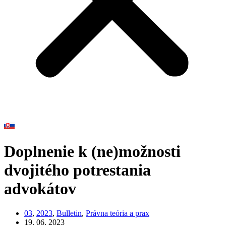
Doplnenie k (ne)možnosti
dvojitého potrestania
advokátov
03
,
2023
,
Bulletin
,
Právna teória a prax
19. 06. 2023