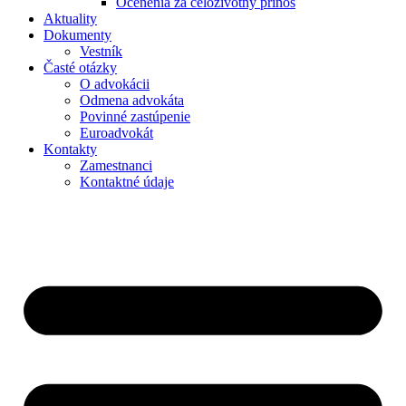
Ocenenia za celoživotný prínos
Aktuality
Dokumenty
Vestník
Časté otázky
O advokácii
Odmena advokáta
Povinné zastúpenie
Euroadvokát
Kontakty
Zamestnanci
Kontaktné údaje