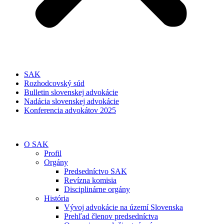
SAK
Rozhodcovský súd
Bulletin slovenskej advokácie
Nadácia slovenskej advokácie
Konferencia advokátov 2025
O SAK
Profil
Orgány
Predsedníctvo SAK
Revízna komisia
Disciplinárne orgány
História
Vývoj advokácie na území Slovenska
Prehľad členov predsedníctva