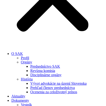
O SAK
Profil
Orgány
Predsedníctvo SAK
Revízna komisia
Disciplinárne orgány
História
Vývoj advokácie na území Slovenska
Prehľad členov predsedníctva
Ocenenia za celoživotný prínos
Aktuality
Dokumenty
Vestník