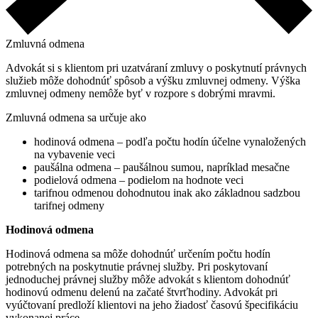
Zmluvná odmena
Advokát si s klientom pri uzatváraní zmluvy o poskytnutí právnych
služieb môže dohodnúť spôsob a výšku zmluvnej odmeny. Výška
zmluvnej odmeny nemôže byť v rozpore s dobrými mravmi.
Zmluvná odmena sa určuje ako
hodinová odmena – podľa počtu hodín účelne vynaložených
na vybavenie veci
paušálna odmena – paušálnou sumou, napríklad mesačne
podielová odmena – podielom na hodnote veci
tarifnou odmenou dohodnutou inak ako základnou sadzbou
tarifnej odmeny
Hodinová odmena
Hodinová odmena sa môže dohodnúť určením počtu hodín
potrebných na poskytnutie právnej služby. Pri poskytovaní
jednoduchej právnej služby môže advokát s klientom dohodnúť
hodinovú odmenu delenú na začaté štvrťhodiny. Advokát pri
vyúčtovaní predloží klientovi na jeho žiadosť časovú špecifikáciu
vykonanej práce.