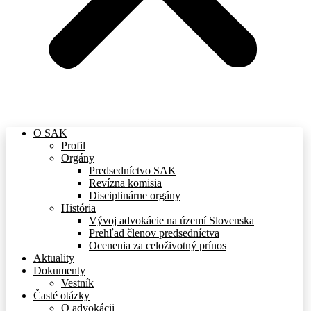
O SAK
Profil
Orgány
Predsedníctvo SAK
Revízna komisia
Disciplinárne orgány
História
Vývoj advokácie na území Slovenska
Prehľad členov predsedníctva
Ocenenia za celoživotný prínos
Aktuality
Dokumenty
Vestník
Časté otázky
O advokácii