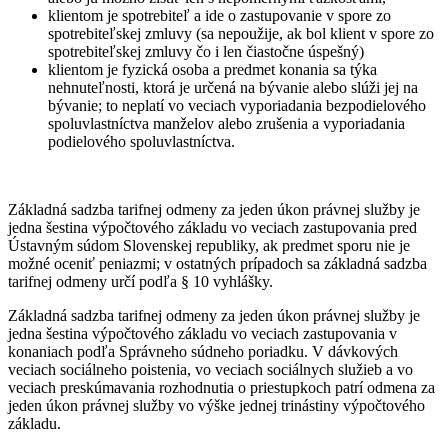
klientom je spotrebiteľ a ide o zastupovanie v spore zo
spotrebiteľskej zmluvy (sa nepoužije, ak bol klient v spore zo
spotrebiteľskej zmluvy čo i len čiastočne úspešný)
klientom je fyzická osoba a predmet konania sa týka
nehnuteľnosti, ktorá je určená na bývanie alebo slúži jej na
bývanie; to neplatí vo veciach vyporiadania bezpodielového
spoluvlastníctva manželov alebo zrušenia a vyporiadania
podielového spoluvlastníctva.
Základná sadzba tarifnej odmeny za jeden úkon právnej služby je
jedna šestina výpočtového základu vo veciach zastupovania pred
Ústavným súdom Slovenskej republiky, ak predmet sporu nie je
možné oceniť peniazmi; v ostatných prípadoch sa základná sadzba
tarifnej odmeny určí podľa § 10 vyhlášky.
Základná sadzba tarifnej odmeny za jeden úkon právnej služby je
jedna šestina výpočtového základu vo veciach zastupovania v
konaniach podľa Správneho súdneho poriadku. V dávkových
veciach sociálneho poistenia, vo veciach sociálnych služieb a vo
veciach preskúmavania rozhodnutia o priestupkoch patrí odmena za
jeden úkon právnej služby vo výške jednej trinástiny výpočtového
základu.