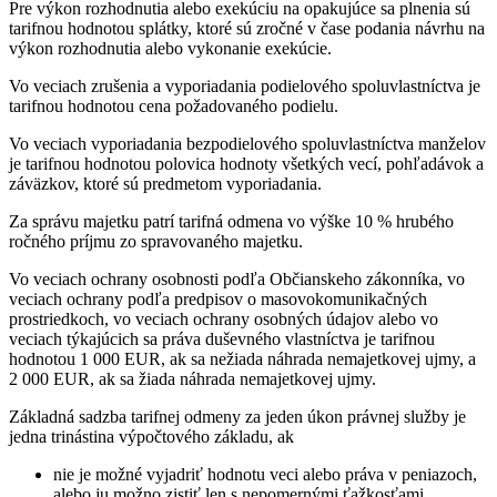
Pre výkon rozhodnutia alebo exekúciu na opakujúce sa plnenia sú
tarifnou hodnotou splátky, ktoré sú zročné v čase podania návrhu na
výkon rozhodnutia alebo vykonanie exekúcie.
Vo veciach zrušenia a vyporiadania podielového spoluvlastníctva je
tarifnou hodnotou cena požadovaného podielu.
Vo veciach vyporiadania bezpodielového spoluvlastníctva manželov
je tarifnou hodnotou polovica hodnoty všetkých vecí, pohľadávok a
záväzkov, ktoré sú predmetom vyporiadania.
Za správu majetku patrí tarifná odmena vo výške 10 % hrubého
ročného príjmu zo spravovaného majetku.
Vo veciach ochrany osobnosti podľa Občianskeho zákonníka, vo
veciach ochrany podľa predpisov o masovokomunikačných
prostriedkoch, vo veciach ochrany osobných údajov alebo vo
veciach týkajúcich sa práva duševného vlastníctva je tarifnou
hodnotou 1 000 EUR, ak sa nežiada náhrada nemajetkovej ujmy, a
2 000 EUR, ak sa žiada náhrada nemajetkovej ujmy.
Základná sadzba tarifnej odmeny za jeden úkon právnej služby je
jedna trinástina výpočtového základu, ak
nie je možné vyjadriť hodnotu veci alebo práva v peniazoch,
alebo ju možno zistiť len s nepomernými ťažkosťami,