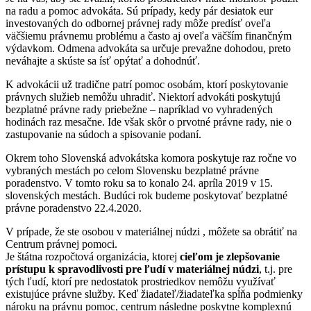
na radu a pomoc advokáta. Sú prípady, kedy pár desiatok eur
investovaných do odbornej právnej rady môže predísť oveľa
väčšiemu právnemu problému a často aj oveľa väčším finančným
výdavkom. Odmena advokáta sa určuje prevažne dohodou, preto
neváhajte a skúste sa ísť opýtať a dohodnúť.
K advokácii už tradične patrí pomoc osobám, ktorí poskytovanie
právnych služieb nemôžu uhradiť. Niektorí advokáti poskytujú
bezplatné právne rady priebežne – napríklad vo vyhradených
hodinách raz mesačne. Ide však skôr o prvotné právne rady, nie o
zastupovanie na súdoch a spisovanie podaní.
Okrem toho Slovenská advokátska komora poskytuje raz ročne vo
vybraných mestách po celom Slovensku bezplatné právne
poradenstvo. V tomto roku sa to konalo 24. apríla 2019 v 15.
slovenských mestách. Budúci rok budeme poskytovať bezplatné
právne poradenstvo 22.4.2020.
V prípade, že ste osobou v materiálnej núdzi , môžete sa obrátiť na
Centrum právnej pomoci.
Je štátna rozpočtová organizácia, ktorej
cieľom je zlepšovanie
prístupu k spravodlivosti pre ľudí v materiálnej núdzi
, t.j. pre
tých ľudí, ktorí pre nedostatok prostriedkov nemôžu využívať
existujúce právne služby. Keď žiadateľ/žiadateľka spĺňa podmienky
nároku na právnu pomoc, centrum následne poskytne komplexnú