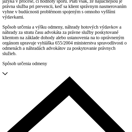
jazyka v procese, či hodnoty sporu. Platí však, že najlacnejšou je
právna služba pri prevencii, keď sa klient správnym nasmerovaním
vyhne v budúcnosti problémom spojeným s omnoho vyššími
výdavkami.
Spôsob určenia a výšku odmeny, náhrady hotových výdavkov a
náhrady za stratu času advokáta za právne služby poskytované
klientom na základe dohody alebo ustanovenia na to oprávneným
orgánom upravuje vyhláška 655/2004 ministerstva spravodlivosti o
odmenách a náhradách advokátov za poskytovanie právnych
služieb.
Spôsob určenia odmeny