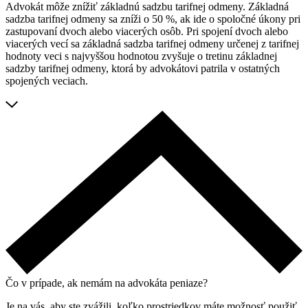
Advokát môže znížiť základnú sadzbu tarifnej odmeny. Základná
sadzba tarifnej odmeny sa zníži o 50 %, ak ide o spoločné úkony pri
zastupovaní dvoch alebo viacerých osôb. Pri spojení dvoch alebo
viacerých vecí sa základná sadzba tarifnej odmeny určenej z tarifnej
hodnoty veci s najvyššou hodnotou zvyšuje o tretinu základnej
sadzby tarifnej odmeny, ktorá by advokátovi patrila v ostatných
spojených veciach.
Čo v prípade, ak nemám na advokáta peniaze?
Je na vás, aby ste zvážili, koľko prostriedkov máte možnosť použiť