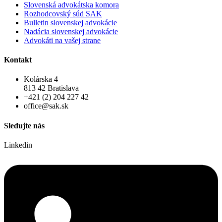
Slovenská advokátska komora
Rozhodcovský súd SAK
Bulletin slovenskej advokácie
Nadácia slovenskej advokácie
Advokáti na vašej strane
Kontakt
Kolárska 4
813 42 Bratislava
+421 (2) 204 227 42
office@sak.sk
Sledujte nás
Linkedin