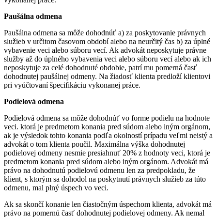
Paušálna odmena
Paušálna odmena sa môže dohodnúť a) za poskytovanie právnych
služieb v určitom časovom období alebo na neurčitý čas b) za úplné
vybavenie veci alebo súboru vecí. Ak advokát neposkytuje právne
služby až do úplného vybavenia veci alebo súboru vecí alebo ak ich
neposkytuje za celé dohodnuté obdobie, patrí mu pomerná časť
dohodnutej paušálnej odmeny. Na žiadosť klienta predloží klientovi
pri vyúčtovaní špecifikáciu vykonanej práce.
Podielová odmena
Podielová odmena sa môže dohodnúť vo forme podielu na hodnote
veci. ktorá je predmetom konania pred súdom alebo iným orgánom,
ak je výsledok tohto konania podľa okolností prípadu veľmi neistý a
advokát o tom klienta poučil. Maximálna výška dohodnutej
podielovej odmeny nesmie presiahnuť 20% z hodnoty veci, ktorá je
predmetom konania pred súdom alebo iným orgánom. Advokát má
právo na dohodnutú podielovú odmenu len za predpokladu, že
klient, s ktorým sa dohodol na poskytnutí právnych služieb za túto
odmenu, mal plný úspech vo veci.
Ak sa skončí konanie len čiastočným úspechom klienta, advokát má
právo na pomernú časť dohodnutej podielovej odmeny. Ak nemal