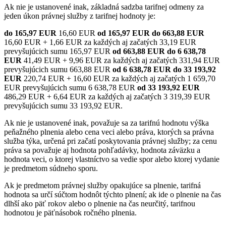
Ak nie je ustanovené inak, základná sadzba tarifnej odmeny za
jeden úkon právnej služby z tarifnej hodnoty je:
do 165,97 EUR
16,60 EUR
od 165,97 EUR do 663,88 EUR
16,60 EUR + 1,66 EUR za každých aj začatých 33,19 EUR
prevyšujúcich sumu 165,97 EUR
od 663,88 EUR do 6 638,78
EUR
41,49 EUR + 9,96 EUR za každých aj začatých 331,94 EUR
prevyšujúcich sumu 663,88 EUR
od 6 638,78 EUR do 33 193,92
EUR
220,74 EUR + 16,60 EUR za každých aj začatých 1 659,70
EUR prevyšujúcich sumu 6 638,78 EUR
od 33 193,92 EUR
486,29 EUR + 6,64 EUR za každých aj začatých 3 319,39 EUR
prevyšujúcich sumu 33 193,92 EUR.
Ak nie je ustanovené inak, považuje sa za tarifnú hodnotu výška
peňažného plnenia alebo cena veci alebo práva, ktorých sa právna
služba týka, určená pri začatí poskytovania právnej služby; za cenu
práva sa považuje aj hodnota pohľadávky, hodnota záväzku a
hodnota veci, o ktorej vlastníctvo sa vedie spor alebo ktorej vydanie
je predmetom súdneho sporu.
Ak je predmetom právnej služby opakujúce sa plnenie, tarifná
hodnota sa určí súčtom hodnôt týchto plnení; ak ide o plnenie na čas
dlhší ako päť rokov alebo o plnenie na čas neurčitý, tarifnou
hodnotou je päťnásobok ročného plnenia.