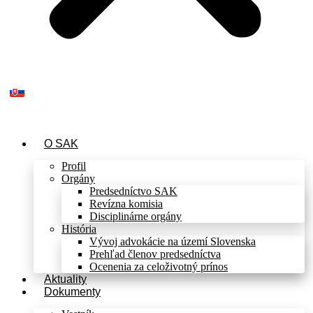
O SAK
Profil
Orgány
Predsedníctvo SAK
Revízna komisia
Disciplinárne orgány
História
Vývoj advokácie na území Slovenska
Prehľad členov predsedníctva
Ocenenia za celoživotný prínos
Aktuality
Dokumenty