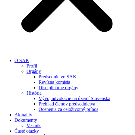
O SAK
Profil
Orgány
Predsedníctvo SAK
Revízna komisia
Disciplinárne orgány
História
Vývoj advokácie na území Slovenska
Prehľad členov predsedníctva
Ocenenia za celoživotný prínos
Aktuality
Dokumenty
Vestník
Časté otázky