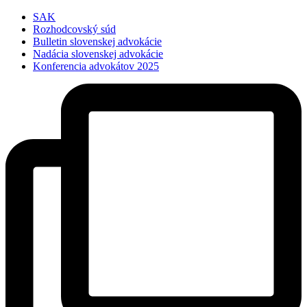
Preskočiť
SAK
na
Rozhodcovský súd
obsah
Bulletin slovenskej advokácie
Nadácia slovenskej advokácie
Konferencia advokátov 2025