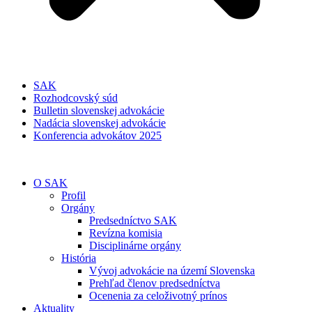
SAK
Rozhodcovský súd
Bulletin slovenskej advokácie
Nadácia slovenskej advokácie
Konferencia advokátov 2025
O SAK
Profil
Orgány
Predsedníctvo SAK
Revízna komisia
Disciplinárne orgány
História
Vývoj advokácie na území Slovenska
Prehľad členov predsedníctva
Ocenenia za celoživotný prínos
Aktuality