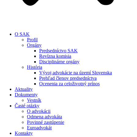
O SAK
Profil
Orgány
Predsedníctvo SAK
Revízna komisia
Disciplinárne orgány
História
Vývoj advokácie na území Slovenska
Prehľad členov predsedníctva
Ocenenia za celoživotný prínos
Aktuality
Dokumenty
Vestník
Časté otázky
O advokácii
Odmena advokáta
Povinné zastúpenie
Euroadvokát
Kontakty