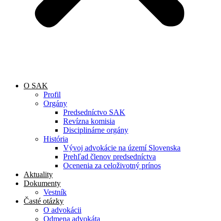
O SAK
Profil
Orgány
Predsedníctvo SAK
Revízna komisia
Disciplinárne orgány
História
Vývoj advokácie na území Slovenska
Prehľad členov predsedníctva
Ocenenia za celoživotný prínos
Aktuality
Dokumenty
Vestník
Časté otázky
O advokácii
Odmena advokáta