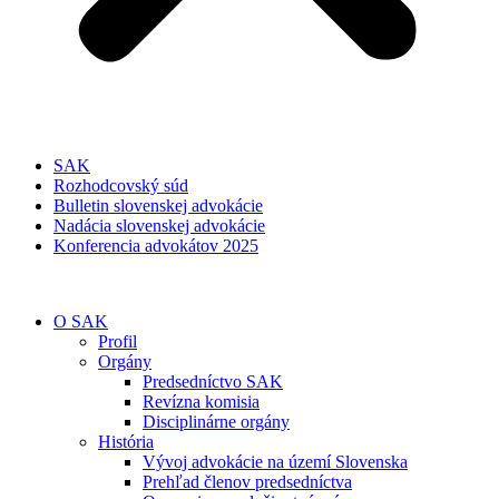
SAK
Rozhodcovský súd
Bulletin slovenskej advokácie
Nadácia slovenskej advokácie
Konferencia advokátov 2025
O SAK
Profil
Orgány
Predsedníctvo SAK
Revízna komisia
Disciplinárne orgány
História
Vývoj advokácie na území Slovenska
Prehľad členov predsedníctva