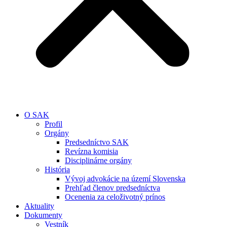
O SAK
Profil
Orgány
Predsedníctvo SAK
Revízna komisia
Disciplinárne orgány
História
Vývoj advokácie na území Slovenska
Prehľad členov predsedníctva
Ocenenia za celoživotný prínos
Aktuality
Dokumenty
Vestník