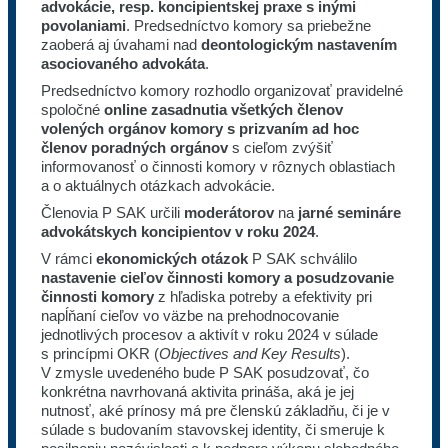
advokácie, resp. koncipientskej praxe s inými
povolaniami
. Predsedníctvo komory sa priebežne
zaoberá aj úvahami nad
deontologickým nastavením
asociovaného advokáta
.
Predsedníctvo komory rozhodlo organizovať pravidelné
spoločné
online zasadnutia všetkých členov
volených orgánov komory s prizvaním ad hoc
členov poradných orgánov
s cieľom zvýšiť
informovanosť o činnosti komory v rôznych oblastiach
a o aktuálnych otázkach advokácie.
Členovia P SAK určili
moderátorov
na
jarné semináre
advokátskych koncipientov v roku 2024
.
V rámci
ekonomických otázok
P SAK schválilo
nastavenie cieľov činnosti komory a posudzovanie
činnosti komory
z hľadiska potreby a efektivity pri
napĺňaní cieľov vo väzbe na prehodnocovanie
jednotlivých procesov a aktivít v roku 2024 v súlade
s princípmi OKR (
Objectives and Key Results
).
V zmysle uvedeného bude P SAK posudzovať, čo
konkrétna navrhovaná aktivita prináša, aká je jej
nutnosť, aké prínosy má pre členskú základňu, či je v
súlade s budovaním stavovskej identity, či smeruje k