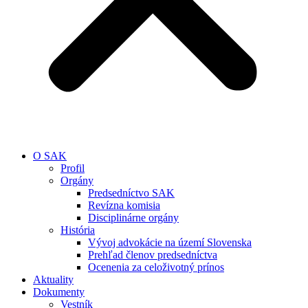
O SAK
Profil
Orgány
Predsedníctvo SAK
Revízna komisia
Disciplinárne orgány
História
Vývoj advokácie na území Slovenska
Prehľad členov predsedníctva
Ocenenia za celoživotný prínos
Aktuality
Dokumenty
Vestník