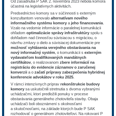
Od zasadnutia P SAK 2. novembra 2023 nebola komora
účastná na legislatívnych aktivitách.
Predsedníctvo komory sa v súčinnosti s externým
konzultantom venovalo
alternatívam nového
informačného systému komory
a
jeho financovania
.
Vzalo na vedomie informácie o paralelnej komunikácii
ohľadom
optimalizácie správy infraštruktúry
spolu s
dohľadom nad činnosťou súvisiacou s migráciou, o
návrhu zmluvy o dielo a súvisiacej dokumentácie pre
možnosť vyhlásenia verejného obstarávania na
nový informačný systém
, o komunikácii s
externým
vydavateľom kvalifikovaných mandátnych
certifikátov
, o realizovanom
zbere informácií na
registráciu do evidencie záznamov o zaručenej
konverzii
a o
začatí prípravy zabezpečenia hybridnej
konferencie advokátov v roku 2025
.
V rámci intenzívnych príprav
rekonštrukcie budovy
komory
sa uskutočnili stretnutia s dvoma vybranými
uchádzačmi, ktorí predložili ponuky v procese
obstarávania generálneho zhotoviteľa stavby. Obaja
uchádzači boli oboznámení s okolnosťami
a skutočnosťami, na základe ktorých bude P SAK
rozhodovať o generálnom zhotoviteľovi. Na rokovaní P