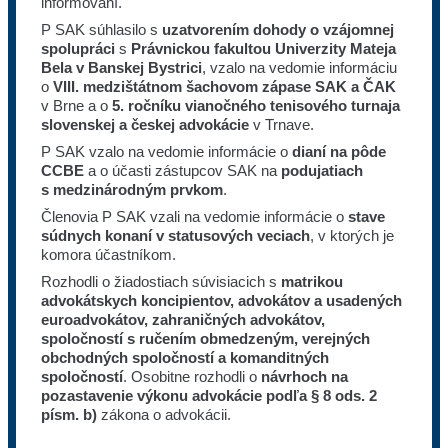
informovaní.
P SAK súhlasilo s
uzatvorením dohody o vzájomnej
spolupráci
s
Právnickou fakultou Univerzity Mateja
Bela v Banskej Bystrici
, vzalo na vedomie informáciu
o
VIII. medzištátnom šachovom zápase SAK a ČAK
v Brne a o
5. ročníku vianočného tenisového turnaja
slovenskej a českej advokácie
v Trnave.
P SAK vzalo na vedomie informácie o
dianí na pôde
CCBE
a o účasti zástupcov SAK na
podujatiach
s medzinárodným prvkom
.
Členovia P SAK vzali na vedomie informácie o
stave
súdnych konaní v statusových veciach
, v ktorých je
komora účastníkom.
Rozhodli o žiadostiach súvisiacich s
matrikou
advokátskych koncipientov, advokátov a usadených
euroadvokátov, zahraničných advokátov,
spoločností s ručením obmedzeným, verejných
obchodných spoločností a komanditných
spoločností
. Osobitne rozhodli o
návrhoch na
pozastavenie
výkonu advokácie podľa § 8 ods. 2
písm. b)
zákona o advokácii.