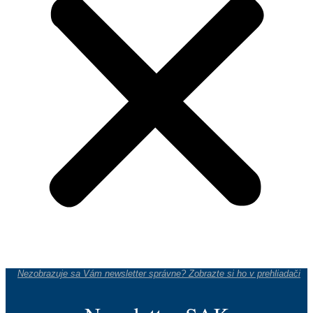
Nezobrazuje sa Vám newsletter správne? Zobrazte si ho v prehliadači