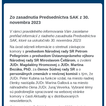
Zo zasadnutia Predsedníctva SAK z 30.
novembra 2023
V rámci pravidelného informovania Vám zasielame
prehľad informácií z riadneho zasadnutia Predsedníctva
SAK, ktoré sa uskutočnilo 30. novembra 2023:
Na úvod odzneli informácie o stretnutí zástupcov
komory s
predsedom Národnej rady SR Petrom
Pellegrinim
a
predsedom Ústavnoprávneho výboru
Národnej rady SR Miroslavom Čellárom
, o zvolení
JUDr. Magdalény Hromcovej
a
JUDr. Martina
Bezáka, PhD.
za
členov Súdnej rady SR
a o
personálnych zmenách v revíznej komisii
s tým, že
JUDr. Peter Kubina sa funkcie vzdal, na miesto riadnej
členky nastúpila JUDr. Marína Gallová a na miesto
náhradného člena JUDr. Juraj Veverka. Vybrané témy
sú podrobnejšie spracované na webovej stránke
komory v časti
Aktuality
aj v distribuovaných
newsletteroch.