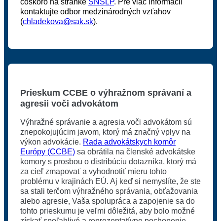
čoskoro na stránke
SNSĽP
. Pre viac informácií
kontaktujte odbor medzinárodných vzťahov
(
chladekova@sak.sk
).
Prieskum CCBE o výhražnom správaní a
agresii voči advokátom
Výhražné správanie a agresia voči advokátom sú
znepokojujúcim javom, ktorý má značný vplyv na
výkon advokácie.
Rada advokátskych komôr
Európy (CCBE)
sa obrátila na členské advokátske
komory s prosbou o distribúciu dotazníka, ktorý má
za cieľ zmapovať a vyhodnotiť mieru tohto
problému v krajinách EÚ. Aj keď si nemyslíte, že ste
sa stali terčom výhražného správania, obťažovania
alebo agresie, Vaša spolupráca a zapojenie sa do
tohto prieskumu je veľmi dôležitá, aby bolo možné
získať spoľahlivé a reprezentatívne pochopenie