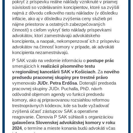
pokryť z príspevku reálne náklady vzniknuté v priamej
súvislosti so vzdelávaním koncipientov, ktoré sa zvýšili
najmä z dôvodu celkového rastu nákladov (v dôsledku
inflácie, ako aj v dôsledku zvýšenia ceny služieb pri
nájme priestorov a ostatných zabezpečovaných
činností) s cieľom vykryť tieto náklady príspevkami
advokátov, ktorí zamestnávajú advokátskeho
koncipienta, a naopak, nekompenzovať ich z príspevku
advokátov na činnosť komory v prípade, ak advokáti
koncipienta nezamestnávajú.
P SAK vzalo na vedomie informáciu o
postupe prác
smerujúcich k
realizácii písomného testu
v regionálnej kancelárii SAK v Košiciach
. Za
nového
predsedu pracovnej skupiny pre trestné právo
vymenovalo
JUDr. Petra Erdősa
. Doterajší predseda
pracovnej skupiny JUDr. Puchalla, PhD. návrh
odôvodnil objemom agendy vo funkcii predsedu
komory, ako aj pripravovanou rozsiahlou reformou
trestnoprávnych kódexov, kde sa bude vyžadovať
zvýšená účasť zástupcov SAK a operatívne
reagovanie. Členovia P SAK súhlasili s organizáciou
galavečera Slovenskej advokátskej komory v roku
2024
, o termíne a mieste konania budú advokáti včas