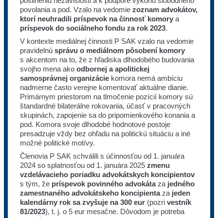
posilneniu nezávislosti a k podpore výkonu slobodného
povolania a pod. Vzalo na vedomie
zoznam advokátov,
ktorí neuhradili príspevok na činnosť komory
a
príspevok do sociálneho fondu za rok 2023
.
V kontexte mediálnej činnosti P SAK vzalo na vedomie
pravidelnú
správu o mediálnom pôsobení komory
s akcentom na to, že z hľadiska dlhodobého budovania
svojho mena ako
odbornej a apolitickej
samosprávnej organizácie
komora nemá ambíciu
nadmerne často verejne komentovať aktuálne dianie.
Primárnym priestorom na tlmočenie pozícií komory sú
štandardné bilaterálne rokovania, účasť v pracovných
skupinách, zapojenie sa do pripomienkového konania a
pod. Komora svoje dlhodobé hodnotové postoje
presadzuje vždy bez ohľadu na politickú situáciu a iné
možné politické motívy.
Členovia P SAK schválili s účinnosťou od 1. januára
2024 so splatnosťou od 1. januára 2025
zmenu
vzdelávacieho poriadku advokátskych koncipientov
s tým, že
príspevok povinného advokáta
za
jedného
zamestnaného advokátskeho koncipienta
za
jeden
kalendárny rok
sa zvyšuje na 300 eur
(pozri
vestník
81/2023
), t. j. o 5 eur mesačne. Dôvodom je potreba