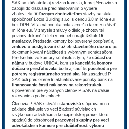
SAK sa zúčastnila aj revízna komisia, ktorej členovia sa
zapojili do diskusie pred hlasovaním o výbere
zhotoviteľa.
Víťazným zhotoviteľom
stavby sa stala
spoločnosť Lotos Building s.r.o. s cenou 3,8 milióna eur
bez DPH. Víťazná ponuka bola lacnejšia takmer o štvrť
milióna eur. V zmysle zmluvy o dielo je zhotoviteľ
povinný dokončiť dielo v priebehu
najbližších 15
mesiacov
. Predseda komory bol poverený podpísať aj
zmluvu o poskytovaní služieb stavebného dozoru
po
dokomunikovaní náležitostí s vybraným uchádzačom.
Predsedníctvo komory súhlasilo s tým, že
súčasťou
nájmu
v budove UNIQA, kam sa
kancelária komory
dočasne presťahovala
, bude aj časť
5. poschodia pre
potreby registratúrneho strediska
. Na zasadnutí P
SAK boli predložené tri aktualizované ponuky bánk na
financovanie časti nákladov na rekonštrukciu
s poverením pre vybraných členov P SAK na ďalšie
rokovanie o podmienkach.
Členovia P SAK schválili
stanoviská
s úpravami na
základe diskusie vo veci žiadostí súvisiacich
s výkonom advokácie a koncipientskej praxe, ktoré
spadajú do pôsobnosti
pracovnej skupiny pre veci
advokátske
a
komisie pre
zlučiteľnosť výkonu