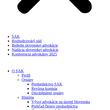
SAK
Rozhodcovský súd
Bulletin slovenskej advokácie
Nadácia slovenskej advokácie
Konferencia advokátov 2025
O SAK
Profil
Orgány
Predsedníctvo SAK
Revízna komisia
Disciplinárne orgány
História
Vývoj advokácie na území Slovenska
Prehľad členov predsedníctva