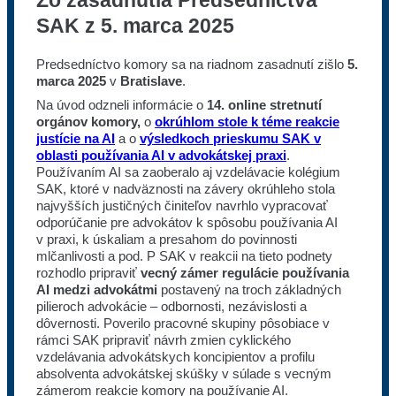
Zo zasadnutia Predsedníctva
SAK z 5. marca 2025
Predsedníctvo komory sa na riadnom zasadnutí zišlo
5.
marca 2025
v
Bratislave
.
Na úvod odzneli informácie o
14. online stretnutí
orgánov komory,
o
okrúhlom stole k téme reakcie
justície na AI
a o
výsledkoch prieskumu SAK v
oblasti používania AI v advokátskej praxi
.
Používaním AI sa zaoberalo aj vzdelávacie kolégium
SAK, ktoré v nadväznosti na závery okrúhleho stola
najvyšších justičných činiteľov navrhlo vypracovať
odporúčanie pre advokátov k spôsobu používania AI
v praxi, k úskaliam a presahom do povinnosti
mlčanlivosti a pod. P SAK v reakcii na tieto podnety
rozhodlo pripraviť
vecný zámer regulácie používania
AI medzi advokátmi
postavený na troch základných
pilieroch advokácie – odbornosti, nezávislosti a
dôvernosti. Poverilo pracovné skupiny pôsobiace v
rámci SAK pripraviť návrh zmien cyklického
vzdelávania advokátskych koncipientov a profilu
absolventa advokátskej skúšky v súlade s vecným
zámerom reakcie komory na používanie AI.