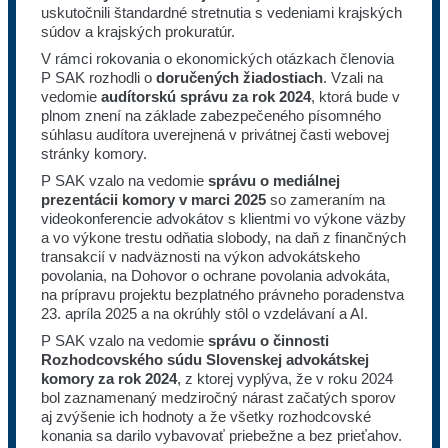
uskutočnili štandardné stretnutia s vedeniami krajských
súdov a krajských prokuratúr.
V rámci rokovania o ekonomických otázkach členovia
P SAK rozhodli o
doručených žiadostiach
. Vzali na
vedomie
audítorskú správu za rok 2024
, ktorá bude v
plnom znení na základe zabezpečeného písomného
súhlasu audítora uverejnená v privátnej časti webovej
stránky komory.
P SAK vzalo na vedomie
správu o mediálnej
prezentácii komory v marci 2025
so zameraním na
videokonferencie advokátov s klientmi vo výkone väzby
a vo výkone trestu odňatia slobody, na daň z finančných
transakcií v nadväznosti na výkon advokátskeho
povolania, na Dohovor o ochrane povolania advokáta,
na prípravu projektu bezplatného právneho poradenstva
23. apríla 2025 a na okrúhly stôl o vzdelávaní a AI.
P SAK vzalo na vedomie
správu o činnosti
Rozhodcovského súdu Slovenskej advokátskej
komory za rok 2024
, z ktorej vyplýva, že v roku 2024
bol zaznamenaný medziročný nárast začatých sporov
aj zvýšenie ich hodnoty a že všetky rozhodcovské
konania sa darilo vybavovať priebežne a bez prieťahov.