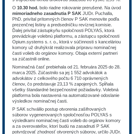
O
10.30 hod.
bolo riadne rokovanie prerušené. Na úvod
mimoriadneho zasadnutia P SAK
JUDr. Puchalla,
PhD. privítal prítomných členov P SAK menovite podľa
prezenčnej listiny a predsedníčku revíznej komisie.
Ďalej privítal zástupkyňu spoločnosti POLYAS, ktorá
prevádzkuje volebnú platformu, a zástupcu spoločnosti
Opium.systems s. r. o., ktorá v súčinnosti s kanceláriou
komory už druhýkrát realizovala prípravu nominačnej
časti volieb do orgánov komory. Obaja externí partneri
sa zúčastnili online.
Nominačná časť prebiehala od 21. februára 2025 do 28.
marca 2025. Zúčastnilo sa jej 1 552 advokátok a
advokátov z celkového počtu 6 710 oprávnených
členov, čo predstavuje 23,13 % zapojených. Spĺňala
všetky štandardné bezpečnostné požiadavky. Volebná
platforma bola nastavená na automatizované odoslanie
výsledkov nominačnej časti.
P SAK schválilo postup otvorenia zašifrovaných
súborov vygenerovaných spoločnosťou POLYAS s
výsledkami nominačnej časti volieb do orgánov komory
a za overovateľov, ktorí budú na zasadnutí P SAK
potvrdzovať zhodnosť otvorených súborov, určilo JUDr.