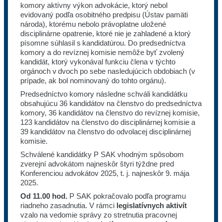
komory aktívny výkon advokácie, ktorý nebol
evidovaný podľa osobitného predpisu (Ústav pamäti
národa), ktorému nebolo právoplatne uložené
disciplinárne opatrenie, ktoré nie je zahladené a ktorý
písomne súhlasil s kandidatúrou. Do predsedníctva
komory a do revíznej komisie nemôže byť zvolený
kandidát, ktorý vykonával funkciu člena v týchto
orgánoch v dvoch po sebe nasledujúcich obdobiach (v
prípade, ak bol nominovaný do tohto orgánu).
Predsedníctvo komory následne schváli kandidátku
obsahujúcu 36 kandidátov na členstvo do predsedníctva
komory, 36 kandidátov na členstvo do revíznej komisie,
123 kandidátov na členstvo do disciplinárnej komisie a
39 kandidátov na členstvo do odvolacej disciplinárnej
komisie.
Schválené kandidátky P SAK vhodným spôsobom
zverejní advokátom najneskôr štyri týždne pred
Konferenciou advokátov 2025, t. j. najneskôr 9. mája
2025.
Od 11.00 hod.
P SAK pokračovalo podľa programu
riadneho zasadnutia. V rámci
legislatívnych aktivít
vzalo na vedomie správy zo stretnutia pracovnej