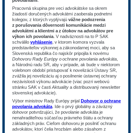
povolaniami
.
Pracovná skupina pre veci advokátske sa okrem
žiadostí doručených advokátmi zaoberala podnetmi
kolegov, z ktorých vyplývajú
vážne podozrenia
z porušovania dôvernosti komunikácie medzi
advokátmi a klientmi a z útokov na advokátov pre
výkon ich povolania
. V nadväznosti na to P SAK
schválilo
vyhlásenie
, v ktorom komora vyzvala
predstaviteľov výkonnej a zákonodarnej moci, aby sa
Slovenská republika čo najskôr pripojila k novému
Dohovoru Rady Európy o ochrane povolania advokáta
,
a Národnú radu SR, aby v prípade, ak bude v niektorom
volebnom období pristupovať k novelizácii Ústavy SR,
zvážila jej novelizáciu aj o posilnenie ústavnej ochrany
nezávislosti výkonu advokácie (viac pozri webovú
stránku SAK v časti
Aktuality
a distribuovaný newsletter
slovenskej advokácie).
Výbor ministrov Rady Európy prijal
Dohovor o ochrane
povolania advokáta
. Ide o prvý globálny a záväzný
dohovor potvrdzujúci, že povolanie advokáta je
nenahraditeľnou súčasťou právneho štátu a ochrany
základných práv. Cieľom dohovoru je posilniť ochranu
advokátov, ktorí čelia hrozbám alebo zásahom z