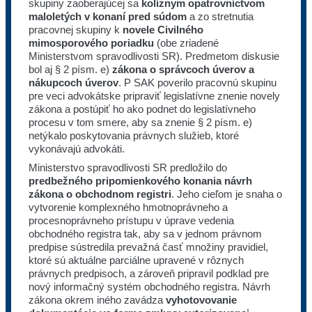
skupiny zaoberajúcej sa
kolíznym opatrovníctvom
maloletých v konaní pred súdom
a zo stretnutia
pracovnej skupiny k
novele Civilného
mimosporového poriadku
(obe zriadené
Ministerstvom spravodlivosti SR). Predmetom diskusie
bol aj § 2 písm. e)
zákona o správcoch úverov a
nákupcoch úverov
. P SAK poverilo pracovnú skupinu
pre veci advokátske pripraviť legislatívne znenie novely
zákona a postúpiť ho ako podnet do legislatívneho
procesu v tom smere, aby sa znenie § 2 písm. e)
netýkalo poskytovania právnych služieb, ktoré
vykonávajú advokáti.
Ministerstvo spravodlivosti SR predložilo do
predbežného pripomienkového konania návrh
zákona o obchodnom registri
. Jeho cieľom je snaha o
vytvorenie komplexného hmotnoprávneho a
procesnoprávneho prístupu v úprave vedenia
obchodného registra tak, aby sa v jednom právnom
predpise sústredila prevažná časť množiny pravidiel,
ktoré sú aktuálne parciálne upravené v rôznych
právnych predpisoch, a zároveň pripravil podklad pre
nový informačný systém obchodného registra. Návrh
zákona okrem iného zavádza
vyhotovovanie