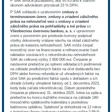
P SAK tlmočili požiadavku, aby vo vzťahu k starším
úkonom advokátom priznávali 23 % DPH.
P SAK súhlasilo s uzatvorením
zmluvy o
termínovanom úvere
,
zmluvy o zriadení záložného
práva na nehnuteľné veci
a
zmluvy o zriadení
záložného práva na pohľadávky a iné práva
so
Všeobecnou úverovou bankou, a. s.
v upravenom
znení s poverením pre predsedu komory podpísať
všetky dokumenty vrátane návrhu na vklad záložného
práva do katastra nehnuteľností. SAK môže čerpať
investičný úver na financovanie a refinancovanie časti
nákladov súvisiacich s rekonštrukciou nehnuteľnosti
SAK do celkovej výšky 2 800 000 eur. Čerpanie je
nastavené priebežne po splnení odkladacích podmienok
na základe predložených faktúr na účet dodávateľa bez
DPH alebo formou refundácie už uhradených faktúr na
účet SAK po predložení faktúr spolu s dokladom o ich
úhrade (všetky uhradené faktúry od 1. decembra 2023,
kedy bola začatá rekonštrukcia). Dátum posledného
čerpania je plánovaný 31. októbra 2025. Istina sa spláca
priebežne ku koncu každého mesiaca na základe 180-
mesačného splátkového kalendára s poslednou
balónovou splátkou. Splatnosť je dohodnutá na 12 rokov
s trojročnou fixnou úrokovou sadzbou vo výške 3,99 %.