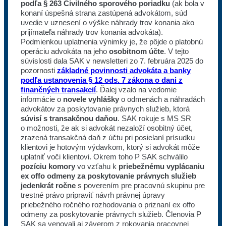
podľa § 263 Civilného sporového poriadku
(ak bola v
konaní úspešná strana zastúpená advokátom, súd
uvedie v uznesení o výške náhrady trov konania ako
prijímateľa náhrady trov konania advokáta).
Podmienkou uplatnenia výnimky je, že pôjde o platobnú
operáciu advokáta na jeho
osobitnom účte
. V tejto
súvislosti dala SAK v newsletteri zo 7. februára 2025 do
pozornosti
základné povinnosti advokáta a banky
podľa ustanovenia § 12 ods. 7 zákona o dani z
finančných transakcií
. Ďalej vzalo na vedomie
informácie o
novele vyhlášky
o odmenách a náhradách
advokátov za poskytovanie právnych služieb, ktorá
súvisí s transakčnou daňou
. SAK rokuje s MS SR
o možnosti, že ak si advokát nezaloží osobitný účet,
zrazená transakčná daň z účtu pri posielaní prísudku
klientovi je hotovým výdavkom, ktorý si advokát môže
uplatniť voči klientovi. Okrem toho P SAK schválilo
pozíciu komory
vo vzťahu k
priebežnému vyplácaniu
ex offo odmeny za poskytovanie právnych služieb
jedenkrát ročne
s poverením pre pracovnú skupinu pre
trestné právo pripraviť návrh právnej úpravy
priebežného ročného rozhodovania o priznaní ex offo
odmeny za poskytovanie právnych služieb. Členovia P
SAK sa venovali aj záverom z rokovania pracovnej