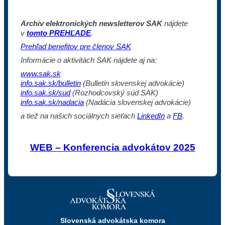
Archív elektronických newsletterov SAK
nájdete
v
tomto PREHĽADE
.
Prehľad benefitov pre členov SAK
Informácie o aktivitách SAK nájdete aj na:
www.sak.sk
info.sak.sk/bulletin
(Bulletin slovenskej advokácie)
info.sak.sk/sud
(Rozhodcovský súd SAK)
info.sak.sk/nadacia
(Nadácia slovenskej advokácie)
a tiež na našich sociálnych sieťach
LinkedIn
a
FB
.
WEB – Konferencia advokátov 2025
Slovenská advokátska komora