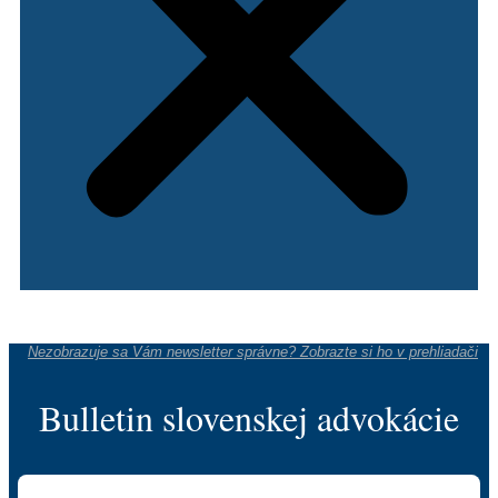
Nezobrazuje sa Vám newsletter správne? Zobrazte si ho v prehliadači
Bulletin slovenskej advokácie