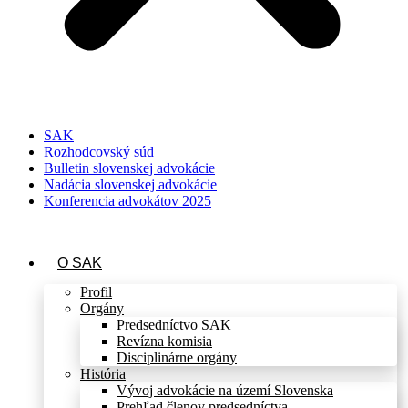
SAK
Rozhodcovský súd
Bulletin slovenskej advokácie
Nadácia slovenskej advokácie
Konferencia advokátov 2025
O SAK
Profil
Orgány
Predsedníctvo SAK
Revízna komisia
Disciplinárne orgány
História
Vývoj advokácie na území Slovenska
Prehľad členov predsedníctva