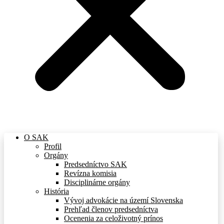
O SAK
Profil
Orgány
Predsedníctvo SAK
Revízna komisia
Disciplinárne orgány
História
Vývoj advokácie na území Slovenska
Prehľad členov predsedníctva
Ocenenia za celoživotný prínos