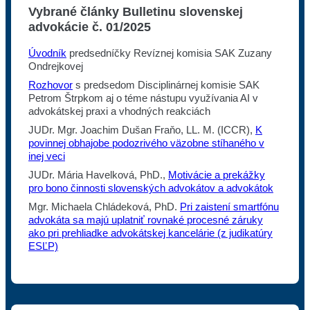
Vybrané články Bulletinu slovenskej
advokácie č. 01/2025
Úvodník
predsedníčky Revíznej komisia SAK Zuzany
Ondrejkovej
Rozhovor
s predsedom Disciplinárnej komisie SAK
Petrom Štrpkom aj o téme nástupu využívania AI v
advokátskej praxi a vhodných reakciách
JUDr. Mgr. Joachim Dušan Fraňo, LL. M. (ICCR),
K
povinnej obhajobe podozrivého väzobne stíhaného v
inej veci
JUDr. Mária Havelková, PhD.,
Motivácie a prekážky
pro bono činnosti slovenských advokátov a advokátok
Mgr. Michaela Chládeková, PhD.
Pri zaistení smartfónu
advokáta sa majú uplatniť rovnaké procesné záruky
ako pri prehliadke advokátskej kancelárie (z judikatúry
ESĽP)