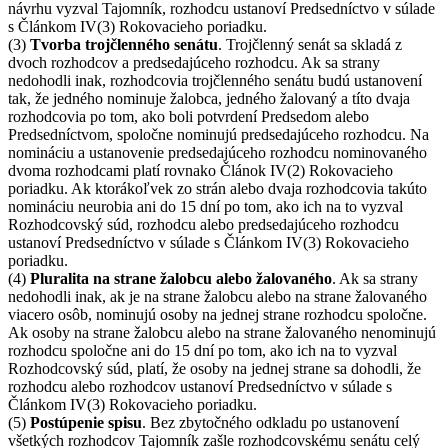
návrhu vyzval Tajomník, rozhodcu ustanoví Predsedníctvo v súlade
s Článkom IV(3) Rokovacieho poriadku.
(3)
Tvorba trojčlenného senátu
. Trojčlenný senát sa skladá z
dvoch rozhodcov a predsedajúceho rozhodcu. Ak sa strany
nedohodli inak, rozhodcovia trojčlenného senátu budú ustanovení
tak, že jedného nominuje žalobca, jedného žalovaný a títo dvaja
rozhodcovia po tom, ako boli potvrdení Predsedom alebo
Predsedníctvom, spoločne nominujú predsedajúceho rozhodcu. Na
nomináciu a ustanovenie predsedajúceho rozhodcu nominovaného
dvoma rozhodcami platí rovnako Článok IV(2) Rokovacieho
poriadku. Ak ktorákoľvek zo strán alebo dvaja rozhodcovia takúto
nomináciu neurobia ani do 15 dní po tom, ako ich na to vyzval
Rozhodcovský súd, rozhodcu alebo predsedajúceho rozhodcu
ustanoví Predsedníctvo v súlade s Článkom IV(3) Rokovacieho
poriadku.
(4)
Pluralita na strane žalobcu alebo žalovaného
. Ak sa strany
nedohodli inak, ak je na strane žalobcu alebo na strane žalovaného
viacero osôb, nominujú osoby na jednej strane rozhodcu spoločne.
Ak osoby na strane žalobcu alebo na strane žalovaného nenominujú
rozhodcu spoločne ani do 15 dní po tom, ako ich na to vyzval
Rozhodcovský súd, platí, že osoby na jednej strane sa dohodli, že
rozhodcu alebo rozhodcov ustanoví Predsedníctvo v súlade s
Článkom IV(3) Rokovacieho poriadku.
(5)
Postúpenie spisu
. Bez zbytočného odkladu po ustanovení
všetkých rozhodcov Tajomník zašle rozhodcovskému senátu celý