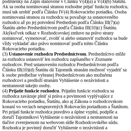
podmienky na Zápis stanovené v Článku V(4)(a) a V(4)(b) Štatútu.
Ak sa osoba nominovaná stranou rozhodne prijať funkciu rozhodcu,
musí tak urobiť podľa Článku IV(4) Rokovacieho poriadku. Osoba
nominovaná stranou za rozhodcu sa považuje za ustanoveného
rozhodcu až po jej potvrdení Predsedom podľa Článku III(7)(a)
Štatútu alebo Predsedníctvom podľa Článku III(10)(c) Štatútu.
Akýkoľvek odkaz v Rozhodcovskej zmluve na právo strany
nominovať, vymenovať, zvoliť si alebo ustanoviť rozhodcu sa bude
vždy vykladať ako právo nominovať podľa tohto Článku
Rokovacieho poriadku.
(3)
Ustanovenie rozhodcu Predsedníctvom
. Predsedníctvo môže
za rozhodcu ustanoviť len rozhodcu zapísaného v Zozname
rozhodcov. Pred ustanovením rozhodcu Predsedníctvom podľa
Článku III(10)(d) Štatútu dá Tajomník stranám možnosť vyjadriť sa
k osobe predbežne vybranej Predsedníctvom ako možnému
rozhodcovi a predloží stranám Vyhlásenie o nezávislosti a
nestrannosti takejto osoby.
(4)
Prijatie funkcie rozhodcu
. Prijatím funkcie rozhodcu sa
rozhodca zaväzuje plniť si práva a povinnosti vyplývajúce z
Rokovacieho poriadku, Štatútu, ako aj Zákona o rozhodcovskom
konaní vo veciach neupravených Rokovacím poriadkom a Štatútom.
Pri prijatí funkcie rozhodca pravdivo a úplne vyplní, podpíše a
doručí Tajomníkovi Vyhlásenie o nezávislosti a nestrannosti na
tlačive zverejnenom na webovom sídle Rozhodcovského súdu.
Rozhodca je povinný doručiť Vyhlásenie o nezávislosti a