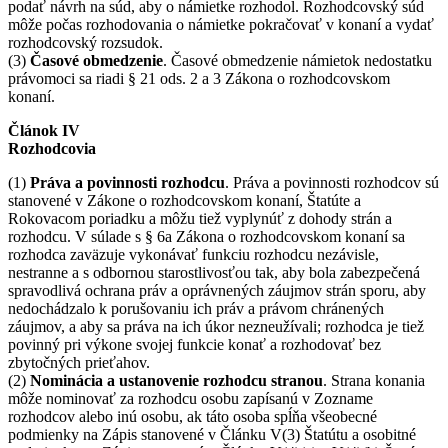
podať návrh na súd, aby o námietke rozhodol. Rozhodcovský súd
môže počas rozhodovania o námietke pokračovať v konaní a vydať
rozhodcovský rozsudok.
(3)
Časové obmedzenie
. Časové obmedzenie námietok nedostatku
právomoci sa riadi § 21 ods. 2 a 3 Zákona o rozhodcovskom
konaní.
Článok IV
Rozhodcovia
(1)
Práva a povinnosti rozhodcu
. Práva a povinnosti rozhodcov sú
stanovené v Zákone o rozhodcovskom konaní, Štatúte a
Rokovacom poriadku a môžu tiež vyplynúť z dohody strán a
rozhodcu. V súlade s § 6a Zákona o rozhodcovskom konaní sa
rozhodca zaväzuje vykonávať funkciu rozhodcu nezávisle,
nestranne a s odbornou starostlivosťou tak, aby bola zabezpečená
spravodlivá ochrana práv a oprávnených záujmov strán sporu, aby
nedochádzalo k porušovaniu ich práv a právom chránených
záujmov, a aby sa práva na ich úkor nezneužívali; rozhodca je tiež
povinný pri výkone svojej funkcie konať a rozhodovať bez
zbytočných prieťahov.
(2)
Nominácia a ustanovenie rozhodcu stranou
. Strana konania
môže nominovať za rozhodcu osobu zapísanú v Zozname
rozhodcov alebo inú osobu, ak táto osoba spĺňa všeobecné
podmienky na Zápis stanovené v Článku V(3) Štatútu a osobitné