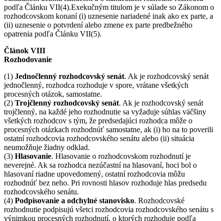
podľa Článku VII(4).Exekučným titulom je v súlade so Zákonom o
rozhodcovskom konaní (i) uznesenie nariadené inak ako ex parte, a
(ii) uznesenie o potvrdení alebo zmene ex parte predbežného
opatrenia podľa Článku VII(5).
Článok VIII
Rozhodovanie
(1)
Jednočlenný rozhodcovský senát
. Ak je rozhodcovský senát
jednočlenný, rozhodca rozhoduje v spore, vrátane všetkých
procesných otázok, samostatne.
(2)
Trojčlenný rozhodcovský senát
. Ak je rozhodcovský senát
trojčlenný, na každé jeho rozhodnutie sa vyžaduje súhlas väčšiny
všetkých rozhodcov s tým, že predsedajúci rozhodca môže o
procesných otázkach rozhodnúť samostatne, ak (i) ho na to poverili
ostatní rozhodcovia rozhodcovského senátu alebo (ii) situácia
neumožňuje žiadny odklad.
(3)
Hlasovanie
. Hlasovanie o rozhodcovskom rozhodnutí je
neverejné. Ak sa rozhodca nezúčastní na hlasovaní, hoci bol o
hlasovaní riadne upovedomený, ostatní rozhodcovia môžu
rozhodnúť bez neho. Pri rovnosti hlasov rozhoduje hlas predsedu
rozhodcovského senátu.
(4)
Podpisovanie a odchylné stanovisko
. Rozhodcovské
rozhodnutie podpisujú všetci rozhodcovia rozhodcovského senátu s
výnimkou procesných rozhodnutí, o ktorých rozhoduje podľa