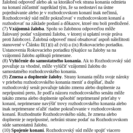
žalobnú odpoveď alebo ak sa ktorákoľvek strana konania odmieta
na konaní zúčastniť napríklad tým, že sa nedostaví na ústne
pojednávanie alebo je v rozhodcovskom konaní inak nečinná,
Rozhodcovský súd môže pokračovať v rozhodcovskom konaní a
rozhodovať na základe podaní a dôkazov, ktoré mu boli predložené.
(7)
Vzájomná žaloba
. Spolu so žalobnou odpoveďou môže
žalovaný podať vzájomnú žalobu, v ktorej si uplatní svoje práva
proti žalobcovi. Žalobná odpoveď musí obsahovať aspoň náležitosti
stanovené v Článku II(1)(i) až (vii) a (ix) Rokovacieho poriadku.
Ustanovenia Rokovacieho poriadku týkajúce sa žaloby sa na
vzájomnú žalobu aplikujú primerane.
(8)
Vylúčenie do samostatného konania
. Ak to Rozhodcovský súd
považuje za vhodné, môže vylúčiť vzájomnú žalobu do
samostatného rozhodcovského konania.
(9)
Zmena a doplnenie žaloby
. Strany konania môžu svoje nároky
v priebehu rozhodcovského konania meniť a dopĺňať, ibaže
rozhodcovský senát považuje takúto zmenu alebo doplnenie za
neprípustnú preto, že podľa názoru rozhodcovského senátu môže
takáto zmena alebo doplnenie spôsobiť neprimerané prieťahy v
konaní, neprimerane navýšiť trovy rozhodcovského konania alebo
inak neprimerane sťažiť riadne pokračovanie v rozhodcovskom
konaní. Rozhodnutie Rozhodcovského súdu, že zmena alebo
doplnenie je neprípustné, nebráni strane podať na Rozhodcovskom
súde samostatnú žalobu.
(10)
Spojenie konaní
. Rozhodcovský súd môže spojiť viacero