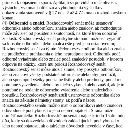
prínosu k objasneniu sporu. Aplikujú sa pravidlá o mlčanlivosti,
výsluchu, vykonania dôkazu a vyhodnotenia výsledkov
dokazovania stanovené v § 27 ods. 2 až 4 Zákona o rozhodcovskom
konaní.
(4)
Odborníci a znalci
. Rozhodcovský senát môže ustanoviť
odborníka alebo odborníkov, znalca alebo znalcov, ak rozhodnutie
môže závisieť od posúdenia skutočností, na ktoré treba odborné
znalosti. Rozhodcovský senát poskytne stranám možnosť vyjadriť
sa k osobe odborníka alebo znalca ešte pred jeho ustanovením;
Rozhodcovský senát za týmto účelom vyzve odborníka alebo znalca
na predloženie prehlásenia o jeho nepredpojatosti. Odborník podá
odborné vyjadrenie alebo znalec podá znalecký posudok, v ktorom
odpovie na otázky, ktoré mu položil Rozhodcovský senát.
Rozhodcovský senát môže uložiť strane, aby poskytla odborníkovi
alebo znalcovi všetky podstatné informácie alebo aby predložil,
alebo sprístupnil všetky podstatné listiny alebo predmety, podal mu
potrebné vysvetlenia, alebo aby niečo vykonal alebo znášal, ak je to
potrebné na podanie odborného vyjadrenia alebo znaleckého
posudku. Rozhodcovský senát zruší ustanovenie odborníka alebo
znalca na základe námietky strany, ak podľa názoru
Rozhodcovského senátu možno mať o odborníkovi alebo znalcovi
odôvodnené pochybnosti o jeho nepredpojatosti. Strana môže
doručiť námietku Rozhodcovskému senátu najneskôr do 15 dní odo
dňa, kedy sa dozvedela o dôvodoch zakladajúcich pochybnosti o
jeho nepredpojatosti, ak o takýchto dôvodoch nevedela v čase, keď