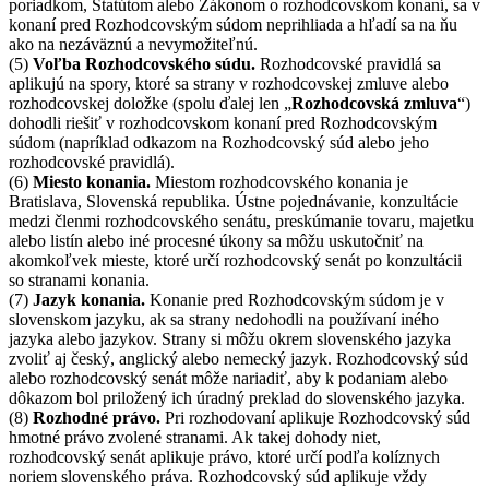
poriadkom, Štatútom alebo Zákonom o rozhodcovskom konaní, sa v
konaní pred Rozhodcovským súdom neprihliada a hľadí sa na ňu
ako na nezáväznú a nevymožiteľnú.
(5)
Voľba Rozhodcovského súdu.
Rozhodcovské pravidlá sa
aplikujú na spory, ktoré sa strany v rozhodcovskej zmluve alebo
rozhodcovskej doložke (spolu ďalej len „
Rozhodcovská zmluva
“)
dohodli riešiť v rozhodcovskom konaní pred Rozhodcovským
súdom (napríklad odkazom na Rozhodcovský súd alebo jeho
rozhodcovské pravidlá).
(6)
Miesto konania.
Miestom rozhodcovského konania je
Bratislava, Slovenská republika. Ústne pojednávanie, konzultácie
medzi členmi rozhodcovského senátu, preskúmanie tovaru, majetku
alebo listín alebo iné procesné úkony sa môžu uskutočniť na
akomkoľvek mieste, ktoré určí rozhodcovský senát po konzultácii
so stranami konania.
(7)
Jazyk konania.
Konanie pred Rozhodcovským súdom je v
slovenskom jazyku, ak sa strany nedohodli na používaní iného
jazyka alebo jazykov. Strany si môžu okrem slovenského jazyka
zvoliť aj český, anglický alebo nemecký jazyk. Rozhodcovský súd
alebo rozhodcovský senát môže nariadiť, aby k podaniam alebo
dôkazom bol priložený ich úradný preklad do slovenského jazyka.
(8)
Rozhodné právo.
Pri rozhodovaní aplikuje Rozhodcovský súd
hmotné právo zvolené stranami. Ak takej dohody niet,
rozhodcovský senát aplikuje právo, ktoré určí podľa kolíznych
noriem slovenského práva. Rozhodcovský súd aplikuje vždy