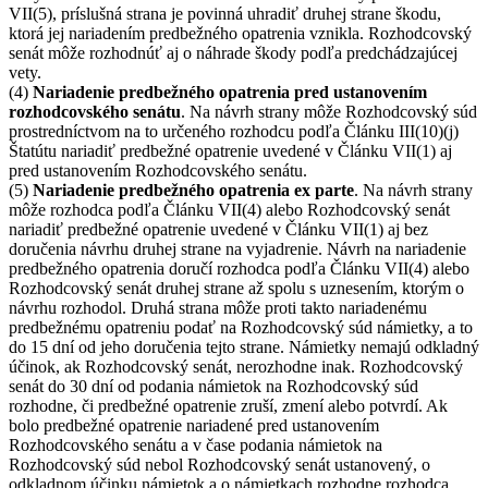
VII(5), príslušná strana je povinná uhradiť druhej strane škodu,
ktorá jej nariadením predbežného opatrenia vznikla. Rozhodcovský
senát môže rozhodnúť aj o náhrade škody podľa predchádzajúcej
vety.
(4)
Nariadenie predbežného opatrenia pred ustanovením
rozhodcovského senátu
. Na návrh strany môže Rozhodcovský súd
prostredníctvom na to určeného rozhodcu podľa Článku III(10)(j)
Štatútu nariadiť predbežné opatrenie uvedené v Článku VII(1) aj
pred ustanovením Rozhodcovského senátu.
(5)
Nariadenie predbežného opatrenia ex parte
. Na návrh strany
môže rozhodca podľa Článku VII(4) alebo Rozhodcovský senát
nariadiť predbežné opatrenie uvedené v Článku VII(1) aj bez
doručenia návrhu druhej strane na vyjadrenie. Návrh na nariadenie
predbežného opatrenia doručí rozhodca podľa Článku VII(4) alebo
Rozhodcovský senát druhej strane až spolu s uznesením, ktorým o
návrhu rozhodol. Druhá strana môže proti takto nariadenému
predbežnému opatreniu podať na Rozhodcovský súd námietky, a to
do 15 dní od jeho doručenia tejto strane. Námietky nemajú odkladný
účinok, ak Rozhodcovský senát, nerozhodne inak. Rozhodcovský
senát do 30 dní od podania námietok na Rozhodcovský súd
rozhodne, či predbežné opatrenie zruší, zmení alebo potvrdí. Ak
bolo predbežné opatrenie nariadené pred ustanovením
Rozhodcovského senátu a v čase podania námietok na
Rozhodcovský súd nebol Rozhodcovský senát ustanovený, o
odkladnom účinku námietok a o námietkach rozhodne rozhodca