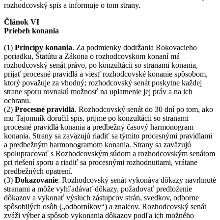
rozhodcovský spis a informuje o tom strany.
Článok VI
Priebeh konania
(1)
Princípy konania
. Za podmienky dodržania Rokovacieho
poriadku, Štatútu a Zákona o rozhodcovskom konaní má
rozhodcovský senát právo, po konzultácii so stranami konania,
prijať procesné pravidlá a viesť rozhodcovské konanie spôsobom,
ktorý považuje za vhodný; rozhodcovský senát poskytne každej
strane sporu rovnakú možnosť na uplatnenie jej práv a na ich
ochranu.
(2)
Procesné pravidlá
. Rozhodcovský senát do 30 dní po tom, ako
mu Tajomník doručil spis, prijme po konzultácii so stranami
procesné pravidlá konania a predbežný časový harmonogram
konania. Strany sa zaväzujú riadiť sa týmito procesnými pravidlami
a predbežným harmonogramom konania. Strany sa zaväzujú
spolupracovať s Rozhodcovským súdom a rozhodcovským senátom
pri riešení sporu a riadiť sa procesnými rozhodnutiami, vrátane
predbežných opatrení.
(3)
Dokazovanie
. Rozhodcovský senát vykonáva dôkazy navrhnuté
stranami a môže vyhľadávať dôkazy, požadovať predloženie
dôkazov a vykonať výsluch zástupcov strán, svedkov, odborne
spôsobilých osôb („odborníkov“) a znalcov. Rozhodcovský senát
zváži výber a spôsob vykonania dôkazov podľa ich možného