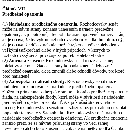
Článok VII
Predbežné opatrenia
(1)
Nariadenie predbežného opatrenia
. Rozhodcovský senát
môže na návrh strany konania uznesením nariadiť predbežné
opatrenie, ak je potrebné, aby boli dočasne upravené pomery strán,
ak je obava, že by výkon rozhodcovského rozsudku bol ohrozený,
ak je obava, že dôkaz nebude možné vykonať vôbec alebo len s
veľkými ťažkosťami alebo v iných prípadoch, v ktorých to
rozhodcovský senát považuje za potrebné alebo vhodné.
(2)
Zmena a zrušenie
. Rozhodcovský senát môže z vlastnej
iniciatívy alebo na žiadosť strany konania zmeniť alebo zrušiť
predbežné opatrenie, ak sa zmenili alebo odpadli dôvody, pre ktoré
bolo nariadené.
(3)
Zábezpeka a náhrada škody
. Rozhodcovský senát môže
podmieniť rozhodovanie a nariadenie predbežného opatrenia
zložením primeranej zábezpeky stranou, ktorá o predbežné opatrenie
žiada, na zabezpečenie škody, ktorá môže v súvislosti s nariadením
predbežného opatrenia vzniknúť. Ak príslušná strana v lehote
určenej Rozhodcovským senátom nezloží zábezpeku alebo nezaplatí
poplatok stanovený v Sadzobníku, Rozhodcovský senát návrh na
nariadenie predbežného opatrenia odmietne. Ak predbežné opatrenie
zaniklo preto, že sa návrhu príslušnej strany vo veci samej
nevyhovelo alebo bolo zrušené na základe námietky podľa Článku