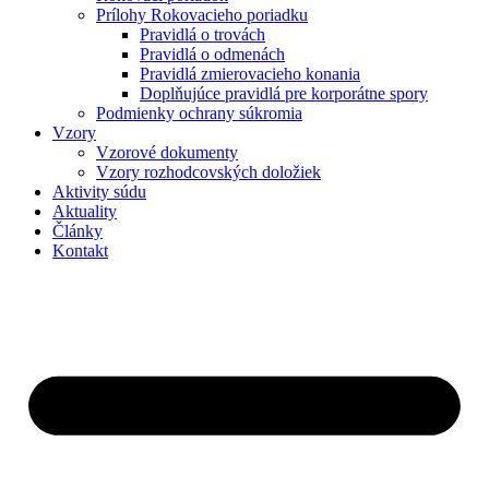
Prílohy Rokovacieho poriadku
Pravidlá o trovách
Pravidlá o odmenách
Pravidlá zmierovacieho konania
Doplňujúce pravidlá pre korporátne spory
Podmienky ochrany súkromia
Vzory
Vzorové dokumenty
Vzory rozhodcovských doložiek
Aktivity súdu
Aktuality
Články
Kontakt