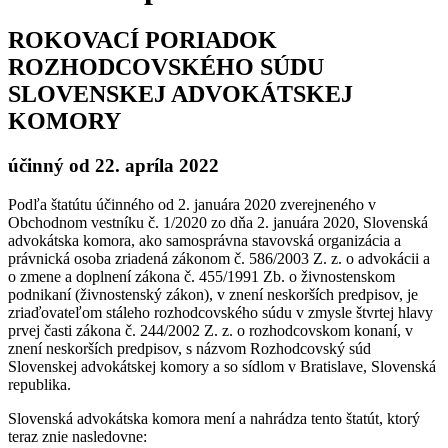
ROKOVACÍ PORIADOK
ROZHODCOVSKÉHO SÚDU
SLOVENSKEJ ADVOKÁTSKEJ
KOMORY
účinný od 22. apríla 2022
Podľa štatútu účinného od 2. januára 2020 zverejneného v
Obchodnom vestníku č. 1/2020 zo dňa 2. januára 2020, Slovenská
advokátska komora, ako samosprávna stavovská organizácia a
právnická osoba zriadená zákonom č. 586/2003 Z. z. o advokácii a
o zmene a doplnení zákona č. 455/1991 Zb. o živnostenskom
podnikaní (živnostenský zákon), v znení neskorších predpisov, je
zriaďovateľom stáleho rozhodcovského súdu v zmysle štvrtej hlavy
prvej časti zákona č. 244/2002 Z. z. o rozhodcovskom konaní, v
znení neskorších predpisov, s názvom Rozhodcovský súd
Slovenskej advokátskej komory a so sídlom v Bratislave, Slovenská
republika.
Slovenská advokátska komora mení a nahrádza tento štatút, ktorý
teraz znie nasledovne: