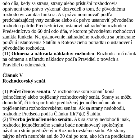
odo dňa, kedy sa strana, strany alebo príslušní rozhodcovia
oprávnení toto právo vykonať dozvedeli o tom, že pôvodnému
rozhodcovi zanikla funkcia. Ak právo nominovať podľa
predchádzajúcej vety zanikne alebo ak právo ustanoviť pôvodného
rozhodcu patrilo Predsedníctvu, ustanoví náhradného rozhodcu
Predsedníctvo do 60 dní odo dňa, v ktorom pôvodnému rozhodcovi
zanikla funkcia. Na ustanovenie náhradného rozhodcu sa primerane
použijú ustanovenia Štatútu a Rokovacieho poriadku o ustanovení
pôvodného rozhodcu.
(11)
Odmena a náhrada nákladov rozhodcu
. Rozhodca má nárok
na odmenu a náhradu nákladov podľa Pravidiel o trovách a
Pravidiel o odmenách.
Článok V
Rozhodcovský senát
(1)
Počet členov senátu
. V rozhodcovskom konaní koná
jednočlenný alebo trojčlenný rozhodcovský senát. Strany sa môžu
dohodnúť, či ich spor bude predložený jednočlennému alebo
trojčlennému rozhodcovskému senátu. Ak sa strany nedohodli,
rozhodne Predseda podľa Článku III(7)(d) Štatútu.
(2)
Tvorba jednočlenného senátu
. Ak sa strany nedohodli inak,
rozhodca jednočlenného senátu bude nominovaný spoločným
návrhom strán predloženým Rozhodcovskému súdu. Ak strany
takýto návrh neurobia ani do 30 dní po tom, ako ich na predloženie