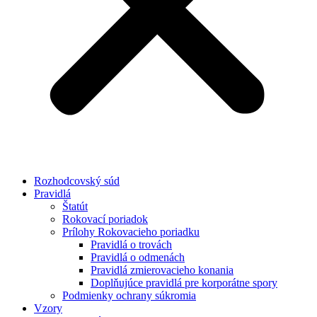
Rozhodcovský súd
Pravidlá
Štatút
Rokovací poriadok
Prílohy Rokovacieho poriadku
Pravidlá o trovách
Pravidlá o odmenách
Pravidlá zmierovacieho konania
Doplňujúce pravidlá pre korporátne spory
Podmienky ochrany súkromia
Vzory