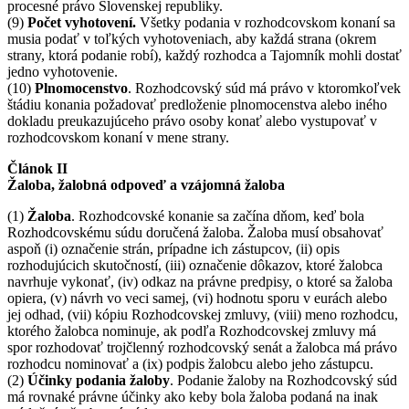
procesné právo Slovenskej republiky.
(9)
Počet vyhotovení.
Všetky podania v rozhodcovskom konaní sa
musia podať v toľkých vyhotoveniach, aby každá strana (okrem
strany, ktorá podanie robí), každý rozhodca a Tajomník mohli dostať
jedno vyhotovenie.
(10)
Plnomocenstvo
. Rozhodcovský súd má právo v ktoromkoľvek
štádiu konania požadovať predloženie plnomocenstva alebo iného
dokladu preukazujúceho právo osoby konať alebo vystupovať v
rozhodcovskom konaní v mene strany.
Článok II
Žaloba, žalobná odpoveď a vzájomná žaloba
(1)
Žaloba
. Rozhodcovské konanie sa začína dňom, keď bola
Rozhodcovskému súdu doručená žaloba. Žaloba musí obsahovať
aspoň (i) označenie strán, prípadne ich zástupcov, (ii) opis
rozhodujúcich skutočností, (iii) označenie dôkazov, ktoré žalobca
navrhuje vykonať, (iv) odkaz na právne predpisy, o ktoré sa žaloba
opiera, (v) návrh vo veci samej, (vi) hodnotu sporu v eurách alebo
jej odhad, (vii) kópiu Rozhodcovskej zmluvy, (viii) meno rozhodcu,
ktorého žalobca nominuje, ak podľa Rozhodcovskej zmluvy má
spor rozhodovať trojčlenný rozhodcovský senát a žalobca má právo
rozhodcu nominovať a (ix) podpis žalobcu alebo jeho zástupcu.
(2)
Účinky podania žaloby
. Podanie žaloby na Rozhodcovský súd
má rovnaké právne účinky ako keby bola žaloba podaná na inak