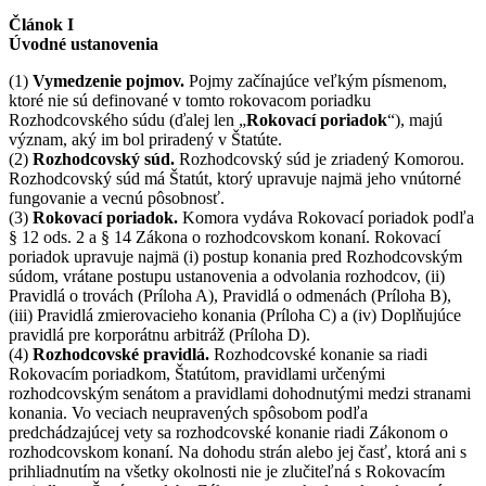
Článok I
Úvodné ustanovenia
(1)
Vymedzenie pojmov.
Pojmy začínajúce veľkým písmenom,
ktoré nie sú definované v tomto rokovacom poriadku
Rozhodcovského súdu (ďalej len „
Rokovací poriadok
“), majú
význam, aký im bol priradený v Štatúte.
(2)
Rozhodcovský súd.
Rozhodcovský súd je zriadený Komorou.
Rozhodcovský súd má Štatút, ktorý upravuje najmä jeho vnútorné
fungovanie a vecnú pôsobnosť.
(3)
Rokovací poriadok.
Komora vydáva Rokovací poriadok podľa
§ 12 ods. 2 a § 14 Zákona o rozhodcovskom konaní. Rokovací
poriadok upravuje najmä (i) postup konania pred Rozhodcovským
súdom, vrátane postupu ustanovenia a odvolania rozhodcov, (ii)
Pravidlá o trovách (Príloha A), Pravidlá o odmenách (Príloha B),
(iii) Pravidlá zmierovacieho konania (Príloha C) a (iv) Doplňujúce
pravidlá pre korporátnu arbitráž (Príloha D).
(4)
Rozhodcovské pravidlá.
Rozhodcovské konanie sa riadi
Rokovacím poriadkom, Štatútom, pravidlami určenými
rozhodcovským senátom a pravidlami dohodnutými medzi stranami
konania. Vo veciach neupravených spôsobom podľa
predchádzajúcej vety sa rozhodcovské konanie riadi Zákonom o
rozhodcovskom konaní. Na dohodu strán alebo jej časť, ktorá ani s
prihliadnutím na všetky okolnosti nie je zlučiteľná s Rokovacím