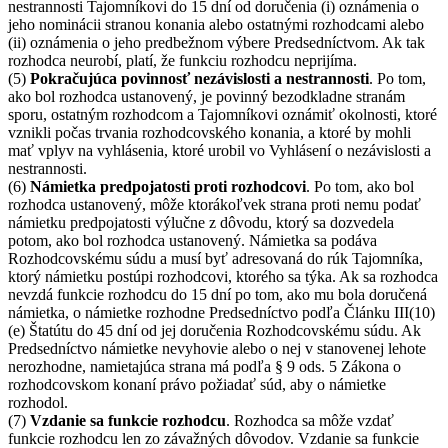
nestrannosti Tajomníkovi do 15 dní od doručenia (i) oznámenia o
jeho nominácii stranou konania alebo ostatnými rozhodcami alebo
(ii) oznámenia o jeho predbežnom výbere Predsedníctvom. Ak tak
rozhodca neurobí, platí, že funkciu rozhodcu neprijíma.
(5)
Pokračujúca povinnosť nezávislosti a nestrannosti
. Po tom,
ako bol rozhodca ustanovený, je povinný bezodkladne stranám
sporu, ostatným rozhodcom a Tajomníkovi oznámiť okolnosti, ktoré
vznikli počas trvania rozhodcovského konania, a ktoré by mohli
mať vplyv na vyhlásenia, ktoré urobil vo Vyhlásení o nezávislosti a
nestrannosti.
(6)
Námietka predpojatosti proti rozhodcovi
. Po tom, ako bol
rozhodca ustanovený, môže ktorákoľvek strana proti nemu podať
námietku predpojatosti výlučne z dôvodu, ktorý sa dozvedela
potom, ako bol rozhodca ustanovený. Námietka sa podáva
Rozhodcovskému súdu a musí byť adresovaná do rúk Tajomníka,
ktorý námietku postúpi rozhodcovi, ktorého sa týka. Ak sa rozhodca
nevzdá funkcie rozhodcu do 15 dní po tom, ako mu bola doručená
námietka, o námietke rozhodne Predsedníctvo podľa Článku III(10)
(e) Štatútu do 45 dní od jej doručenia Rozhodcovskému súdu. Ak
Predsedníctvo námietke nevyhovie alebo o nej v stanovenej lehote
nerozhodne, namietajúca strana má podľa § 9 ods. 5 Zákona o
rozhodcovskom konaní právo požiadať súd, aby o námietke
rozhodol.
(7)
Vzdanie sa funkcie rozhodcu
. Rozhodca sa môže vzdať
funkcie rozhodcu len zo závažných dôvodov. Vzdanie sa funkcie