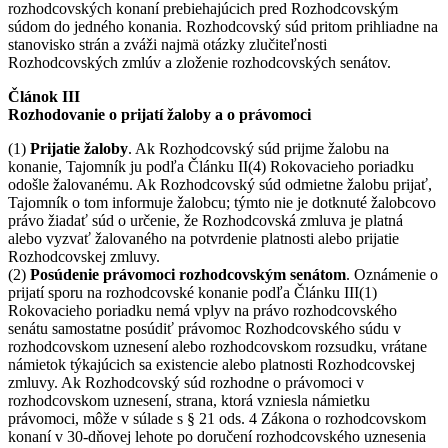
rozhodcovských konaní prebiehajúcich pred Rozhodcovským
súdom do jedného konania. Rozhodcovský súd pritom prihliadne na
stanovisko strán a zváži najmä otázky zlučiteľnosti
Rozhodcovských zmlúv a zloženie rozhodcovských senátov.
Článok III
Rozhodovanie o prijatí žaloby a o právomoci
(1)
Prijatie žaloby
. Ak Rozhodcovský súd prijme žalobu na
konanie, Tajomník ju podľa Článku II(4) Rokovacieho poriadku
odošle žalovanému. Ak Rozhodcovský súd odmietne žalobu prijať,
Tajomník o tom informuje žalobcu; týmto nie je dotknuté žalobcovo
právo žiadať súd o určenie, že Rozhodcovská zmluva je platná
alebo vyzvať žalovaného na potvrdenie platnosti alebo prijatie
Rozhodcovskej zmluvy.
(2)
Posúdenie právomoci rozhodcovským senátom
. Oznámenie o
prijatí sporu na rozhodcovské konanie podľa Článku III(1)
Rokovacieho poriadku nemá vplyv na právo rozhodcovského
senátu samostatne posúdiť právomoc Rozhodcovského súdu v
rozhodcovskom uznesení alebo rozhodcovskom rozsudku, vrátane
námietok týkajúcich sa existencie alebo platnosti Rozhodcovskej
zmluvy. Ak Rozhodcovský súd rozhodne o právomoci v
rozhodcovskom uznesení, strana, ktorá vzniesla námietku
právomoci, môže v súlade s § 21 ods. 4 Zákona o rozhodcovskom
konaní v 30-dňovej lehote po doručení rozhodcovského uznesenia