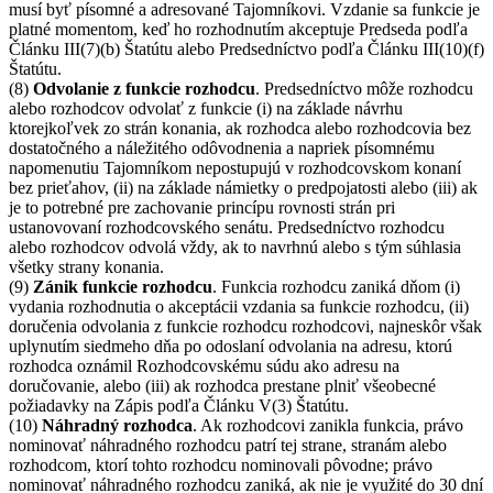
musí byť písomné a adresované Tajomníkovi. Vzdanie sa funkcie je
platné momentom, keď ho rozhodnutím akceptuje Predseda podľa
Článku III(7)(b) Štatútu alebo Predsedníctvo podľa Článku III(10)(f)
Štatútu.
(8)
Odvolanie z funkcie rozhodcu
. Predsedníctvo môže rozhodcu
alebo rozhodcov odvolať z funkcie (i) na základe návrhu
ktorejkoľvek zo strán konania, ak rozhodca alebo rozhodcovia bez
dostatočného a náležitého odôvodnenia a napriek písomnému
napomenutiu Tajomníkom nepostupujú v rozhodcovskom konaní
bez prieťahov, (ii) na základe námietky o predpojatosti alebo (iii) ak
je to potrebné pre zachovanie princípu rovnosti strán pri
ustanovovaní rozhodcovského senátu. Predsedníctvo rozhodcu
alebo rozhodcov odvolá vždy, ak to navrhnú alebo s tým súhlasia
všetky strany konania.
(9)
Zánik funkcie rozhodcu
. Funkcia rozhodcu zaniká dňom (i)
vydania rozhodnutia o akceptácii vzdania sa funkcie rozhodcu, (ii)
doručenia odvolania z funkcie rozhodcu rozhodcovi, najneskôr však
uplynutím siedmeho dňa po odoslaní odvolania na adresu, ktorú
rozhodca oznámil Rozhodcovskému súdu ako adresu na
doručovanie, alebo (iii) ak rozhodca prestane plniť všeobecné
požiadavky na Zápis podľa Článku V(3) Štatútu.
(10)
Náhradný rozhodca
. Ak rozhodcovi zanikla funkcia, právo
nominovať náhradného rozhodcu patrí tej strane, stranám alebo
rozhodcom, ktorí tohto rozhodcu nominovali pôvodne; právo
nominovať náhradného rozhodcu zaniká, ak nie je využité do 30 dní