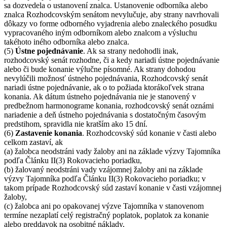
sa dozvedela o ustanovení znalca. Ustanovenie odborníka alebo
znalca Rozhodcovským senátom nevylučuje, aby strany navrhovali
dôkazy vo forme odborného vyjadrenia alebo znaleckého posudku
vypracovaného iným odborníkom alebo znalcom a výsluchu
takéhoto iného odborníka alebo znalca.
(5)
Ústne pojednávanie
. Ak sa strany nedohodli inak,
rozhodcovský senát rozhodne, či a kedy nariadi ústne pojednávanie
alebo či bude konanie výlučne písomné. Ak strany dohodou
nevylúčili možnosť ústneho pojednávania, Rozhodcovský senát
nariadi ústne pojednávanie, ak o to požiada ktorákoľvek strana
konania. Ak dátum ústneho pojednávania nie je stanovený v
predbežnom harmonograme konania, rozhodcovský senát oznámi
nariadenie a deň ústneho pojednávania s dostatočným časovým
predstihom, spravidla nie kratším ako 15 dní.
(6)
Zastavenie konania
. Rozhodcovský súd konanie v časti alebo
celkom zastaví, ak
(a) žalobca neodstráni vady žaloby ani na základe výzvy Tajomníka
podľa Článku II(3) Rokovacieho poriadku,
(b) žalovaný neodstráni vady vzájomnej žaloby ani na základe
výzvy Tajomníka podľa Článku II(3) Rokovacieho poriadku; v
takom prípade Rozhodcovský súd zastaví konanie v časti vzájomnej
žaloby,
(c) žalobca ani po opakovanej výzve Tajomníka v stanovenom
termíne nezaplatí celý registračný poplatok, poplatok za konanie
alebo preddavok na osobitné náklady,