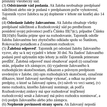
príslušný všeobecný súd.
(3)
Odstránenie vád podania
. Ak žaloba neobsahuje predpísané
náležitosti alebo nie je podaná v predpísanom počte vyhotovení,
Tajomník vyzve žalobcu na jej doplnenie v lehote nie kratšej ako 14
dní.
(4)
Odoslanie žaloby žalovanému
. Ak žaloba obsahuje všetky
predpísané náležitosti a Rozhodcovský súd po predbežnom
posúdení svojej právomoci podľa Článku III(7)(c), prípadne Článku
III(10)(b) Štatútu prijme spor na rozhodovanie, Tajomník odošle
žalobu žalovanému bez zbytočného odkladu spolu so Štatútom,
Rokovacím poriadkom a Zoznamom rozhodcov.
(5)
Žalobná odpoveď
. Tajomník pri odoslaní žaloby žalovaného
vyzve, aby sa k nej vyjadril v lehote 30 dní. Na žiadosť žalovaného
podanú pred uplynutím tejto lehoty ju môže Tajomník primerane
predĺžiť. Žalobná odpoveď musí obsahovať aspoň (i) označenie
strán, prípadne ich zástupcov, (ii) vyjadrenie žalovaného k
rozhodujúcim skutočnostiam, dôkazom a právnym predpisom
uvedeným v žalobe, (iii) opis rozhodujúcich skutočností, označenie
dôkazov, ktoré žalovaný navrhuje vykonať, a odkaz na právne
predpisy, o ktoré sa žalovaný opiera, (iv) návrh vo veci samej, (v)
meno rozhodcu, ktorého žalovaný nominuje, ak podľa
Rozhodcovskej zmluvy má spor rozhodovať trojčlenný
rozhodcovský senát a žalovaný má právo rozhodcu nominovať, a
(vi) podpis žalovaného alebo jeho zástupcu.
(6)
Neplnenie povinností strany sporu
. Ak žalovaný nepodá