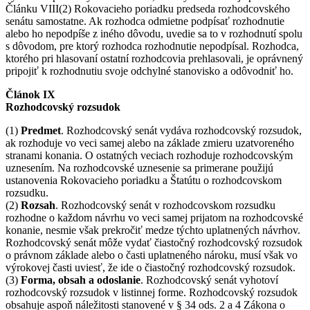
Článku VIII(2) Rokovacieho poriadku predseda rozhodcovského
senátu samostatne. Ak rozhodca odmietne podpísať rozhodnutie
alebo ho nepodpíše z iného dôvodu, uvedie sa to v rozhodnutí spolu
s dôvodom, pre ktorý rozhodca rozhodnutie nepodpísal. Rozhodca,
ktorého pri hlasovaní ostatní rozhodcovia prehlasovali, je oprávnený
pripojiť k rozhodnutiu svoje odchylné stanovisko a odôvodniť ho.
Článok IX
Rozhodcovský rozsudok
(1)
Predmet
. Rozhodcovský senát vydáva rozhodcovský rozsudok,
ak rozhoduje vo veci samej alebo na základe zmieru uzatvoreného
stranami konania. O ostatných veciach rozhoduje rozhodcovským
uznesením. Na rozhodcovské uznesenie sa primerane použijú
ustanovenia Rokovacieho poriadku a Štatútu o rozhodcovskom
rozsudku.
(2)
Rozsah
. Rozhodcovský senát v rozhodcovskom rozsudku
rozhodne o každom návrhu vo veci samej prijatom na rozhodcovské
konanie, nesmie však prekročiť medze týchto uplatnených návrhov.
Rozhodcovský senát môže vydať čiastočný rozhodcovský rozsudok
o právnom základe alebo o časti uplatneného nároku, musí však vo
výrokovej časti uviesť, že ide o čiastočný rozhodcovský rozsudok.
(3)
Forma, obsah a odoslanie
. Rozhodcovský senát vyhotoví
rozhodcovský rozsudok v listinnej forme. Rozhodcovský rozsudok
obsahuje aspoň náležitosti stanovené v § 34 ods. 2 a 4 Zákona o