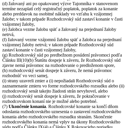
(d) žalovaný ani po opakovanej výzve Tajomníka v stanovenom
termíne nezaplatí celý registračný poplatok, poplatok za konanie
alebo preddavok na osobitné náklady vo vzťahu k vzájomnej
žalobe; v takom prípade Rozhodcovský súd zastaví konanie v časti
vzájomnej žaloby,
(e) žalobca vezme žalobu späť a žalovaný na prejednaní žaloby
netrvá,
(f) žalovaný vezme vzájomnú žalobu späť a žalobca na prejednaní
vzájomnej žaloby netrvá; v takom prípade Rozhodcovský súd
zastaví konanie v časti vzájomnej žaloby,
(g) Rozhodcovský súd po predbežnom posúdení právomoci podľa
Článku III(10)(b) Štatútu dospeje k záveru, že Rozhodcovský súd
zjavne nemá právomoc na rozhodovanie o predloženom spore,
(h) rozhodcovský senát dospeje k záveru, že nemá právomoc
rozhodnúť vo veci samej,
(i) strany uzavreli zmier a (i) nepožiadali Rozhodcovský súd o
zaznamenanie zmieru vo forme rozhodcovského rozsudku alebo (ii)
rozhodcovský senát takejto žiadosti strán nevyhovel, alebo
(j) rozhodcovský senát dospeje k záveru, že pokračovanie v
rozhodcovskom konaní nie je možné alebo potrebné.
(7)
Ukončenie konania
. Rozhodcovské konanie sa končí dňom
odoslania rozhodcovského uznesenia o zastavení rozhodcovského
konania alebo rozhodcovského rozsudku stranám. Skončenie
rozhodcovského konania nemá vplyv na úkony Rozhodcovského
súdu podľa Článku IX(4) a Článku X Rokovacieho poriadku.