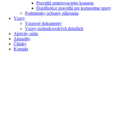
Pravidlá zmierovacieho konania
Doplňujúce pravidlá pre korporátne spory
Podmienky ochrany súkromia
Vzory
Vzorové dokumenty
Vzory rozhodcovských doložiek
Aktivity súdu
Aktuality
Články
Kontakt