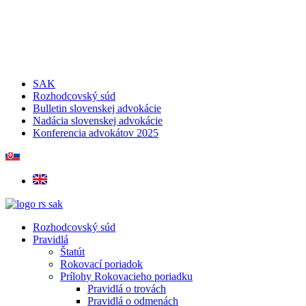
SAK
Rozhodcovský súd
Bulletin slovenskej advokácie
Nadácia slovenskej advokácie
Konferencia advokátov 2025
Rozhodcovský súd
Pravidlá
Štatút
Rokovací poriadok
Prílohy Rokovacieho poriadku
Pravidlá o trovách
Pravidlá o odmenách