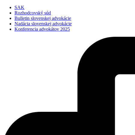
Preskočiť
SAK
na
Rozhodcovský súd
obsah
Bulletin slovenskej advokácie
Nadácia slovenskej advokácie
Konferencia advokátov 2025